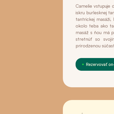
Camelie vstupuje d
iskru burlesknej t
tantrickej masáži,
okolo teba ako ta
masáž s ňou má po
stretnúť so svoj
prirodzenou súčasť
Rezervovať on-