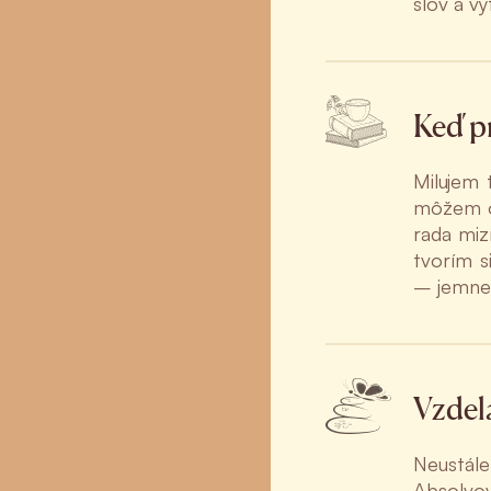
slov a vy
Keď p
Milujem 
môžem os
rada miz
tvorím s
– jemne a
Vzdela
Neustále
Absolvov