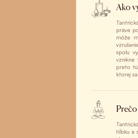
Ako v
Tantrick
práve po
môže me
vzrušeni
spolu v
vznikne 
preto tú
ktorej s
Prečo 
Tantrick
hĺbku a 