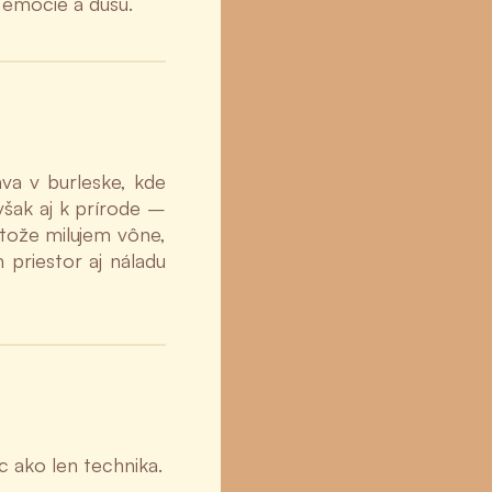
a emócie a dušu.
áva v burleske, kde
šak aj k prírode –
tože milujem vône,
 priestor aj náladu
 ako len technika.