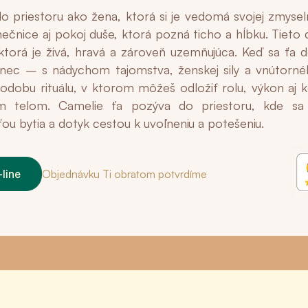
o priestoru ako žena, ktorá si je vedomá svojej zmysel
anečnice aj pokoj duše, ktorá pozná ticho a hĺbku. Tieto 
 ktorá je živá, hravá a zároveň uzemňujúca. Keď sa ťa 
nec – s nádychom tajomstva, ženskej sily a vnútorné
dobu rituálu, v ktorom môžeš odložiť rolu, výkon aj k
ím telom. Camelie ťa pozýva do priestoru, kde sa
ou bytia a dotyk cestou k uvoľneniu a potešeniu.
line
Objednávku Ti obratom potvrdíme