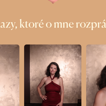
azy, ktoré o mne rozprá