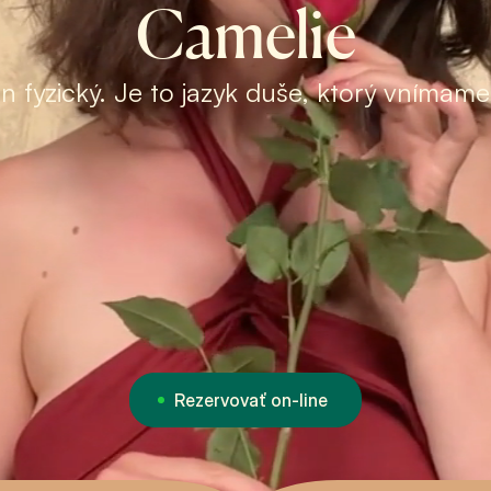
Camelie
len fyzický. Je to jazyk duše, ktorý vnímam
Rezervovať on-line