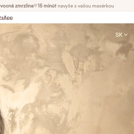
vocná zmrzlina
15 minút
navyše s vašou masérkou
💛
tsApp
SK