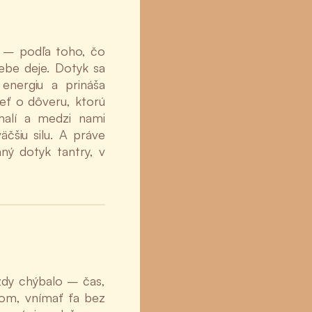
á – podľa toho, čo
ebe deje. Dotyk sa
energiu a prináša
ieť o dôveru, ktorú
malí a medzi nami
äčšiu silu. A práve
ný dotyk tantry, v
vždy chýbalo – čas,
com, vnímať ťa bez