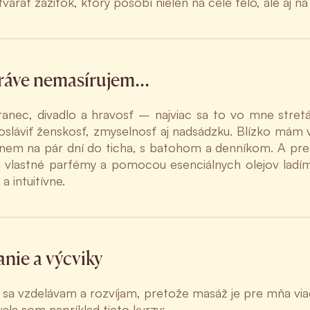
tvárať zážitok, ktorý pôsobí nielen na celé telo, ale aj n
ráve nemasírujem…
tanec, divadlo a hravosť – najviac sa to vo mne stret
láviť ženskosť, zmyselnosť aj nadsádzku. Blízko mám v
nem na pár dní do ticha, s batohom a denníkom. A pre
i vlastné parfémy a pomocou esenciálnych olejov ladím
 intuitívne.
nie a výcviky
 sa vzdelávam a rozvíjam, pretože masáž je pre mňa viac
ala som napríklad tieto kurzy: