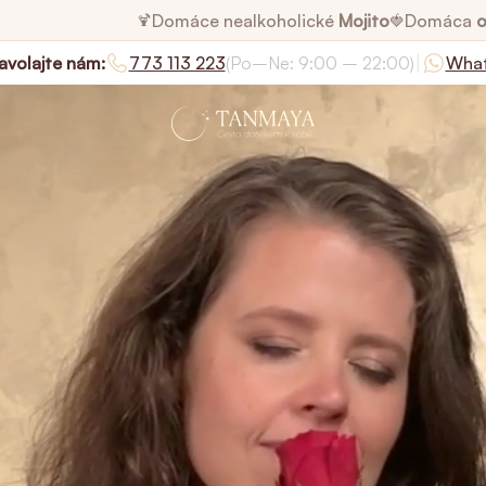
Domáce nealkoholické
Mojito
Domáca
o
🍹
🍓
|
avolajte nám:
773 113 223
(Po–Ne: 9:00 – 22:00)
Wha