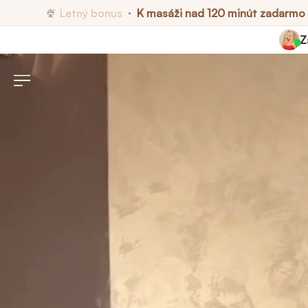
Letný bonus
K masáži nad 120 minút zadarmo
🍨
•
Z