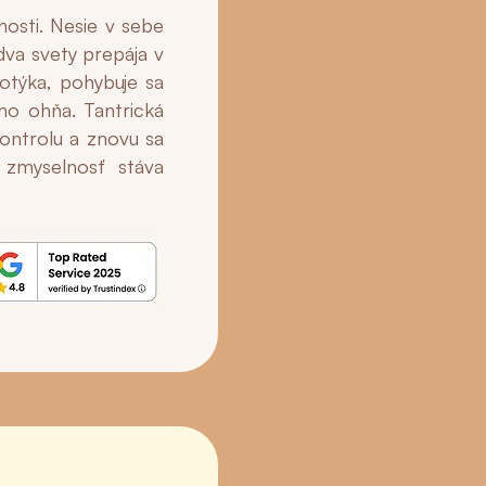
nosti. Nesie v sebe
dva svety prepája v
dotýka, pohybuje sa
ho ohňa. Tantrická
ontrolu a znovu sa
 zmyselnosť stáva