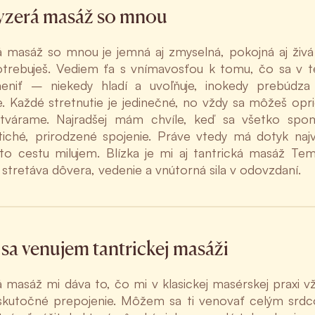
yzerá masáž so mnou
á masáž so mnou je jemná aj zmyselná, pokojná aj živ
trebuješ. Vediem ťa s vnímavosťou k tomu, čo sa v t
niť – niekedy hladí a uvoľňuje, inokedy prebúdza 
e. Každé stretnutie je jedinečné, no vždy sa môžeš opr
ytvárame. Najradšej mám chvíle, keď sa všetko spo
tiché, prirodzené spojenie. Práve vtedy má dotyk najv
to cestu milujem. Blízka je mi aj tantrická masáž Tem
a stretáva dôvera, vedenie a vnútorná sila v odovzdaní.
sa venujem tantrickej masáži
á masáž mi dáva to, čo mi v klasickej masérskej praxi 
skutočné prepojenie. Môžem sa ti venovať celým srd