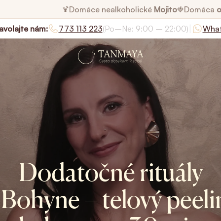
Domáce nealkoholické
Mojito
Domáca
o
🍹
🍓
|
avolajte nám:
773 113 223
(Po–Ne: 9:00 – 22:00)
Wha
Dodatočné rituály
 Bohyne – telový peeli