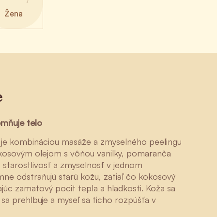
Žena
e
emňuje telo
 je kombináciou masáže a zmyselného peelingu
kosovým olejom s vôňou vanilky, pomaranča
, starostlivosť a zmyselnosť v jednom
ne odstraňujú starú kožu, zatiaľ čo kokosový
vajúc zamatový pocit tepla a hladkosti. Koža sa
 sa prehlbuje a myseľ sa ticho rozpúšťa v