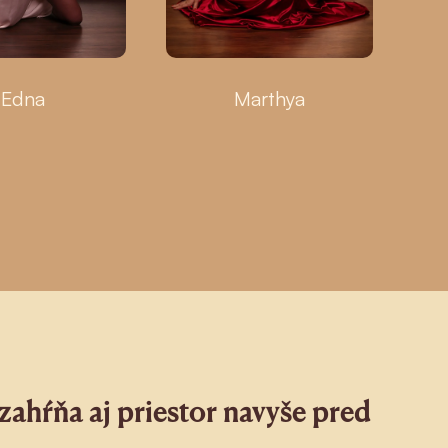
Edna
Marthya
zahŕňa aj priestor navyše pred