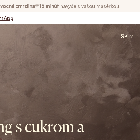
vocná zmrzlina
15 minút
navyše s vašou masérkou
💛
tsApp
SK
ng s cukrom a