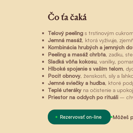
Čo ťa čaká
Telový peeling
s trstinovým cukro
Jemná masáž
, ktorá vyživuje, zjem
Kombinácia hrubých a jemných do
Peeling a masáž chrbta
, zadku, st
Sladká vôňa kokosu
, vanilky, poma
Hlboké spojenie s vaším telom
, d
Pocit obnovy
, ženskosti, sily a ľahko
Jemné sviečky a hudba
, ktoré pod
Teplé uteráky
na očistenie a upoko
Priestor na oddych po rituáli
– chv
Môžeš p
Rezervovať on-line