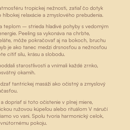
mosféru tropickej nežnosti, zatiaľ čo dotyk
 hlbokej relaxácie a zmyslového prebudenia.
 a teplom – strieda hladivé pohyby s vedomým
energie. Peeling sa vykonáva na chrbte,
 želáte, môže pokračovať aj na bokoch, bruchu
ohyb je ako tanec medzi drsnosťou a nežnosťou
 cítiť silu, krásu a slobodu.
oddali starostlivosti a vnímali každé zrnko,
osvätný okamih.
zať tantrickej masáži ako očistný a zmyslový
účasťou.
a dopriať si toto očistenie v plnej miere,
Henriette
ickou ružovou kúpeľou alebo rituálom V náručí
iamo vo vani. Spolu tvoria harmonický celok,
k vnútornému pokoju.