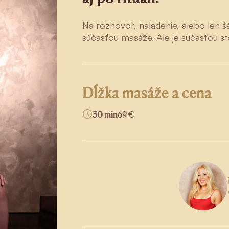
Na rozhovor, naladenie, alebo len šá
súčasťou masáže. Ale je súčasťou sta
Dĺžka masáže a cena
30 min
69 €