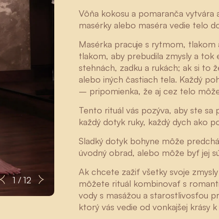
Vôňa kokosu a pomaranča vytvára at
masérky alebo maséra vedie telo do
Masérka pracuje s rytmom, tlakom
tlakom, aby prebudila zmysly a tok 
stehnách, zadku a rukách; ak si to
alebo iných častiach tela. Každý p
– pripomienka, že aj cez telo môžete
Tento rituál vás pozýva, aby ste sa p
každý dotyk ruky, každý dych ako p
Sladký dotyk bohyne môže predchád
úvodný obrad, alebo môže byť jej s
Ak chcete zažiť všetky svoje zmysly 
Zuzana
1 / 12
môžete rituál kombinovať s romant
vody s masážou a starostlivosťou pr
ktorý vás vedie od vonkajšej krásy 