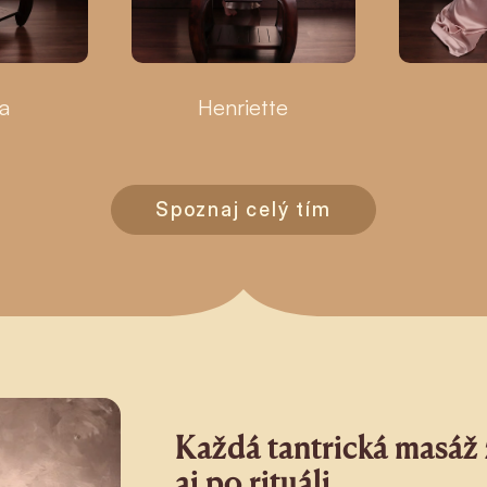
a
Henriette
Spoznaj celý tím
Každá tantrická masáž 
aj po rituáli.