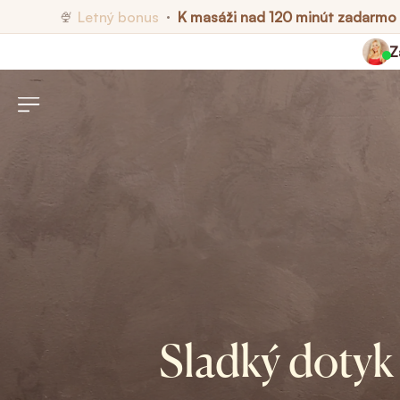
Letný bonus
K masáži nad 120 minút zadarmo
🍨
•
Z
Sladký dotyk