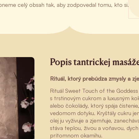
epneme celý obsah tak, aby zodpovedal tomu, kto si.
Popis tantrickej masáž
Rituál, ktorý prebúdza zmysly a zj
Rituál Sweet Touch of the Goddess
s trstinovým cukrom a luxusným ko
alebo čokolády, ktorý spája čistenie
vedomom dotyku. Kryštály cukru jem
olej ju vyživuje a zjemňuje, zanechá
stáva teplou, živou a voňavou, dych
prítomnom okamihu.