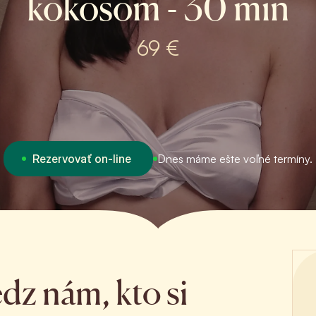
kokosom - 30 min
69 €
Rezervovať on-line
Dnes máme ešte voľné termíny.
dz nám, kto si