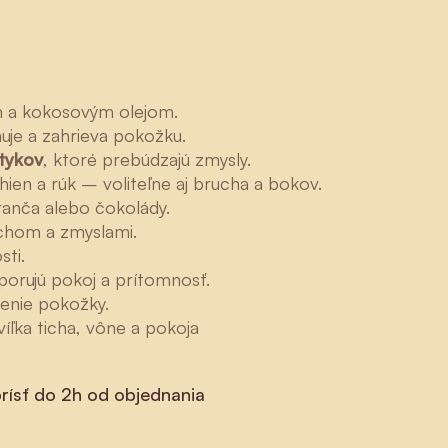
m a kokosovým olejom.
ňuje a zahrieva pokožku.
tykov
, ktoré prebúdzajú zmysly.
ehien a rúk – voliteľne aj brucha a bokov.
ranča alebo čokolády.
ychom a zmyslami.
sti.
porujú pokoj a prítomnosť.
jenie pokožky.
íľka ticha, vône a pokoja
rísť do 2h od objednania