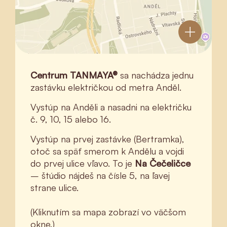
Centrum TANMAYA®
sa nachádza jednu
zastávku električkou od metra Anděl.
Vystúp na Anděli a nasadni na električku
č. 9, 10, 15 alebo 16.
Vystúp na prvej zastávke (Bertramka),
otoč sa späť smerom k Andělu a vojdi
do prvej ulice vľavo. To je
Na Čečeličce
– štúdio nájdeš na čísle 5, na ľavej
strane ulice.
(Kliknutím sa mapa zobrazí vo väčšom
okne.)