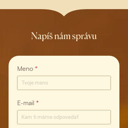
Napíš nám správu
Meno
*
E-mail
*