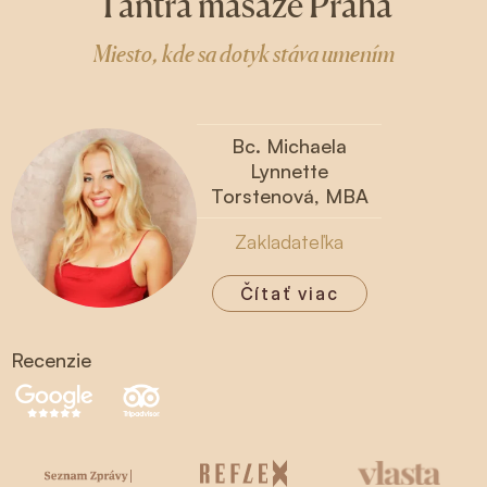
Tantra masáže Praha
Miesto, kde sa dotyk stáva umením
Bc. Michaela
Lynnette
Torstenová, MBA
Zakladateľka
Čítať viac
Recenzie