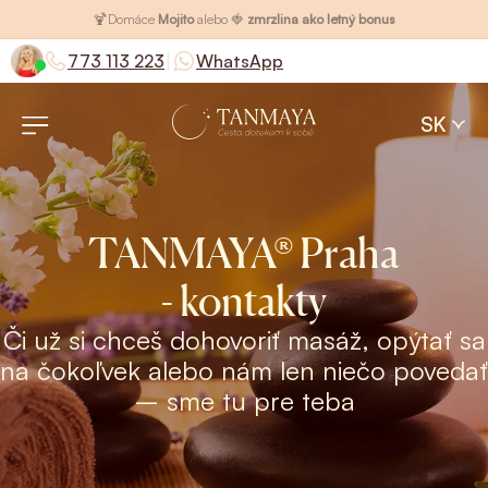
🍹
Domáce
Mojito
alebo 🍓
zmrzlina ako letný bonus
|
773 113 223
WhatsApp
SK
TANMAYA® Praha
- kontakty
Či už si chceš dohovoriť masáž, opýtať sa
na čokoľvek alebo nám len niečo povedať
– sme tu pre teba