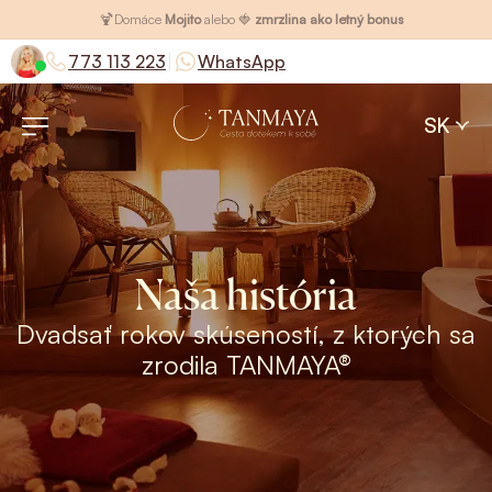
🍹
Domáce
Mojito
alebo 🍓
zmrzlina ako letný bonus
|
773 113 223
WhatsApp
SK
Naša história
Dvadsať rokov skúseností, z ktorých sa
zrodila TANMAYA®