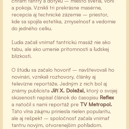
chrám tantry a dotyku – miesto svetla, vôní
a pokoja. Vznikli tri prekrásne masérne,
recepcia aj technické zázemie – priestor,
kde sa spojila estetika, zmyselnosť a vedomie
do jedného celku.
Ľudia začali vnímať tantrickú masáž nie ako
tabu, ale ako umenie prítomnosti a ľudskej
blízkosti.
O štúdiu sa začalo hovoriť – navštevovali ho
novinári, vznikali rozhovory, články aj
televízne reportáže. Jedným z nich bol aj
známy publicista
Jiří X. Doležal,
ktorý o svojej
skúsenosti napísal článok do časopisu
Reflex
a natočil s nami reportáž pre
TV Metropol.
Táto vlna záujmu priniesla nielen popularitu,
ale aj rešpekt – spoločnosť začala vnímať
tantru novým, otvorenejším pohľadom.