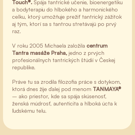
Touch®.
Spája tantrické učenie, bioenergetiku
a bodyterapiu do hlbokého a harmonického
celku, ktorý umožňuje prežiť tantrický zážitok
aj tým, ktorí sa s tantrou stretávajú po prvý
raz.
V roku 2005 Michaela založila
centrum
Tantra masáže Praha,
jedno z prvých
profesionálnych tantrických štúdií v Českej
republike.
Práve tu sa zrodila filozofia práce s dotykom,
ktorá dnes žije ďalej pod menom
TANMAYA®
– ako priestor, kde sa spája skúsenosť,
ženská múdrosť, autenticita a hlboká úcta k
ľudskému telu.