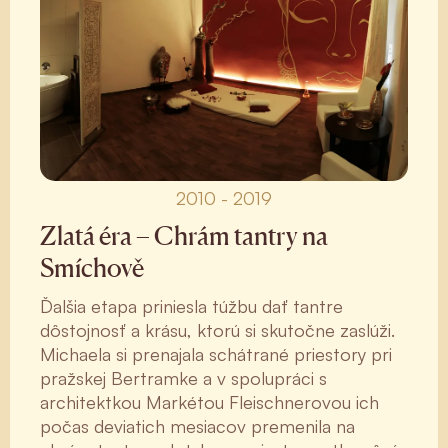
2010 - 2019
Zlatá éra – Chrám tantry na
Smíchově
Ďalšia etapa priniesla túžbu dať tantre
dôstojnosť a krásu, ktorú si skutočne zaslúži.
Michaela si prenajala schátrané priestory pri
pražskej Bertramke a v spolupráci s
architektkou Markétou Fleischnerovou ich
počas deviatich mesiacov premenila na