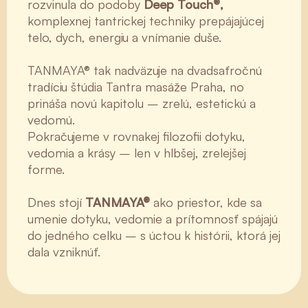
rozvinula do podoby
Deep Touch®,
komplexnej tantrickej techniky prepájajúcej
telo, dych, energiu a vnímanie duše.
TANMAYA® tak nadväzuje na dvadsaťročnú
tradíciu štúdia Tantra masáže Praha, no
prináša novú kapitolu – zrelú, estetickú a
vedomú.
Pokračujeme v rovnakej filozofii dotyku,
vedomia a krásy – len v hlbšej, zrelejšej
forme.
Dnes stojí
TANMAYA®
ako priestor, kde sa
umenie dotyku, vedomie a prítomnosť spájajú
do jedného celku – s úctou k histórii, ktorá jej
dala vzniknúť.