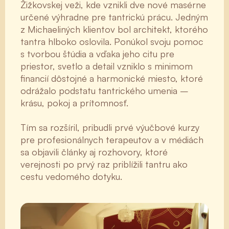
Žižkovskej veži, kde vznikli dve nové masérne
určené výhradne pre tantrickú prácu. Jedným
z Michaeliných klientov bol architekt, ktorého
tantra hlboko oslovila. Ponúkol svoju pomoc
s tvorbou štúdia a vďaka jeho citu pre
priestor, svetlo a detail vzniklo s minimom
financií dôstojné a harmonické miesto, ktoré
odrážalo podstatu tantrického umenia –
krásu, pokoj a prítomnosť.
Tím sa rozšíril, pribudli prvé výučbové kurzy
pre profesionálnych terapeutov a v médiách
sa objavili články aj rozhovory, ktoré
verejnosti po prvý raz priblížili tantru ako
cestu vedomého dotyku.