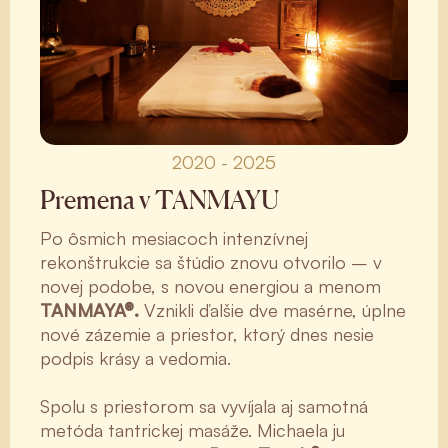
2020 - 2025
Premena v TANMAYU
Po ôsmich mesiacoch intenzívnej
rekonštrukcie sa štúdio znovu otvorilo – v
novej podobe, s novou energiou a menom
TANMAYA®.
Vznikli ďalšie dve masérne, úplne
nové zázemie a priestor, ktorý dnes nesie
podpis krásy a vedomia.
Spolu s priestorom sa vyvíjala aj samotná
metóda tantrickej masáže. Michaela ju