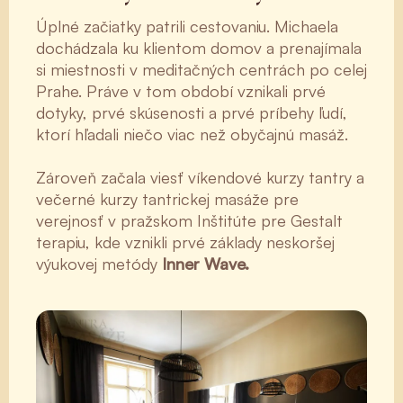
Úplné začiatky patrili cestovaniu. Michaela
dochádzala ku klientom domov a prenajímala
si miestnosti v meditačných centrách po celej
Prahe. Práve v tom období vznikali prvé
dotyky, prvé skúsenosti a prvé príbehy ľudí,
ktorí hľadali niečo viac než obyčajnú masáž.
Zároveň začala viesť víkendové kurzy tantry a
večerné kurzy tantrickej masáže pre
verejnosť v pražskom Inštitúte pre Gestalt
terapiu, kde vznikli prvé základy neskoršej
výukovej metódy
Inner Wave.