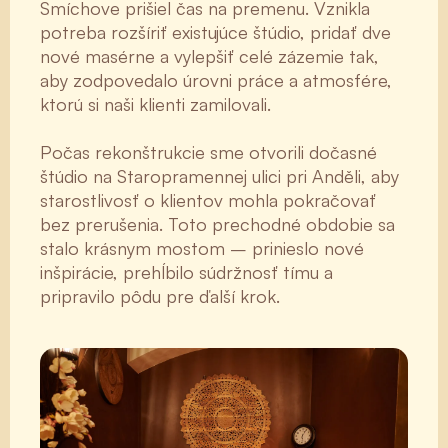
Smíchove prišiel čas na premenu. Vznikla
potreba rozšíriť existujúce štúdio, pridať dve
nové masérne a vylepšiť celé zázemie tak,
aby zodpovedalo úrovni práce a atmosfére,
ktorú si naši klienti zamilovali.
Počas rekonštrukcie sme otvorili dočasné
štúdio na Staropramennej ulici pri Anděli, aby
starostlivosť o klientov mohla pokračovať
bez prerušenia. Toto prechodné obdobie sa
stalo krásnym mostom – prinieslo nové
inšpirácie, prehĺbilo súdržnosť tímu a
pripravilo pôdu pre ďalší krok.