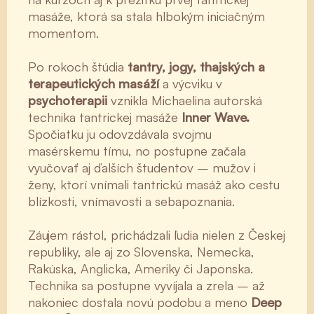
masáže, ktorá sa stala hlbokým iniciačným
momentom.
Po rokoch štúdia
tantry, jogy, thajských a
terapeutických masáží
a výcviku v
psychoterapii
vznikla Michaelina autorská
technika tantrickej masáže
Inner Wave.
Spočiatku ju odovzdávala svojmu
masérskemu tímu, no postupne začala
vyučovať aj ďalších študentov – mužov i
ženy, ktorí vnímali tantrickú masáž ako cestu
blízkosti, vnímavosti a sebapoznania.
Záujem rástol, prichádzali ľudia nielen z Českej
republiky, ale aj zo Slovenska, Nemecka,
Rakúska, Anglicka, Ameriky či Japonska.
Technika sa postupne vyvíjala a zrela – až
nakoniec dostala novú podobu a meno
Deep