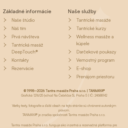
Základné informácie
Naše služby
Naše štúdio
Tantrické masáže
Náš tím
Tantrické kurzy
Prvá návšteva
Wellness masáže a
kúpele
Tantrická masáž
DeepTouch®
Darčekové poukazy
Kontakty
Vernostný program
Rezervácie
E-shop
Prenájom priestoru
© 1998–2026 Tantra masáže Praha s.r.o. | TANMAYA®
Grafická 1216/25 (vchod Na Čečeličce 5), Praha 5 | IČ: 24688142
Všetky texty, fotografie a ďalší obsah na tejto stránke sú chránené autorským
právom.
TANMAYA® je značka spoločnosti Tantra masáže Praha s.r.o.
Tantra masáže Praha s.r.o. funguje ako inzertná a rezervačná platforma pre