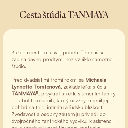
Cesta štúdia TANMAYA
Každé miesto má svoj príbeh. Ten náš sa
začína dávno predtým, než vzniklo samotné
štúdio.
Pred dvadsiatimi tromi rokmi sa
Michaela
Lynnette Torstenová,
zakladateľka štúdia
TANMAYA®,
prvýkrát stretla s umením tantry
– a bol to okamih, ktorý navždy zmenil jej
pohľad na telo, intimitu a ľudskú blízkosť.
Zvedavosť a osobný záujem ju priviedli do
dvojročného tantrického výcviku, k asistencii
na kurzoch aj k prežitku prvej tantrickej