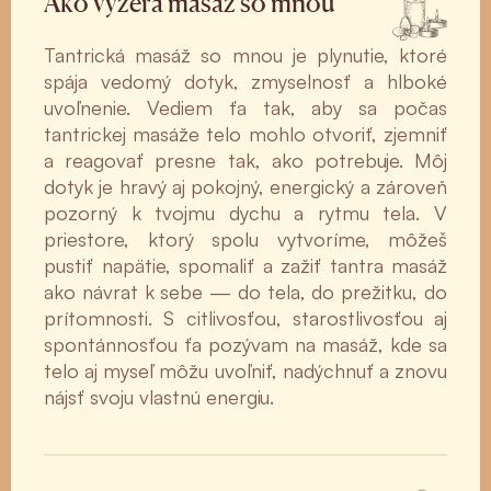
Ako vyzerá masáž so mnou
Tantrická masáž so mnou je plynutie, ktoré
spája vedomý dotyk, zmyselnosť a hlboké
uvoľnenie. Vediem ťa tak, aby sa počas
tantrickej masáže telo mohlo otvoriť, zjemniť
a reagovať presne tak, ako potrebuje. Môj
dotyk je hravý aj pokojný, energický a zároveň
pozorný k tvojmu dychu a rytmu tela. V
priestore, ktorý spolu vytvoríme, môžeš
pustiť napätie, spomaliť a zažiť tantra masáž
ako návrat k sebe — do tela, do prežitku, do
prítomnosti. S citlivosťou, starostlivosťou aj
spontánnosťou ťa pozývam na masáž, kde sa
telo aj myseľ môžu uvoľniť, nadýchnuť a znovu
nájsť svoju vlastnú energiu.