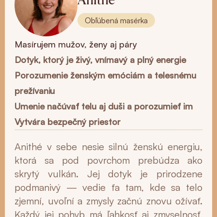
Obľúbená masérka
Masírujem mužov, ženy aj páry
Dotyk, ktorý je živý, vnímavý a plný energie
Porozumenie ženským emóciám a telesnému
prežívaniu
Umenie načúvať telu aj duši a porozumieť im
Vytvára bezpečný priestor
Anithé v sebe nesie silnú ženskú energiu,
ktorá sa pod povrchom prebúdza ako
skrytý vulkán. Jej dotyk je prirodzene
podmanivý — vedie ťa tam, kde sa telo
zjemní, uvoľní a zmysly začnú znovu ožívať.
Každý jej pohyb má ľahkosť aj zmyselnosť,