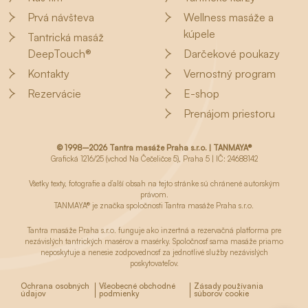
Prvá návšteva
Wellness masáže a
kúpele
Tantrická masáž
DeepTouch®
Darčekové poukazy
Kontakty
Vernostný program
Rezervácie
E-shop
Prenájom priestoru
© 1998–2026 Tantra masáže Praha s.r.o. | TANMAYA®
Grafická 1216/25 (vchod Na Čečeličce 5), Praha 5 | IČ: 24688142
Všetky texty, fotografie a ďalší obsah na tejto stránke sú chránené autorským
právom.
TANMAYA® je značka spoločnosti Tantra masáže Praha s.r.o.
Tantra masáže Praha s.r.o. funguje ako inzertná a rezervačná platforma pre
nezávislých tantrických masérov a masérky. Spoločnosť sama masáže priamo
neposkytuje a nenesie zodpovednosť za jednotlivé služby nezávislých
poskytovateľov.
Ochrana osobných
Všeobecné obchodné
Zásady používania
údajov
podmienky
súborov cookie