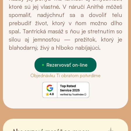
ktoré sú jej vlastné. V náručí Anithé môžeš
spomaliť, nadýchnuť sa a dovoliť telu
prebudiť život, ktorý v ňom možno dlho
spal. Tantrická masáž s ňou je stretnutím so
silou aj jemnosťou — prežitok, ktorý je
blahodarný, živý a hlboko nabíjajúci.
Rezervovať on-line
Objednávku Ti obratom potvrdíme