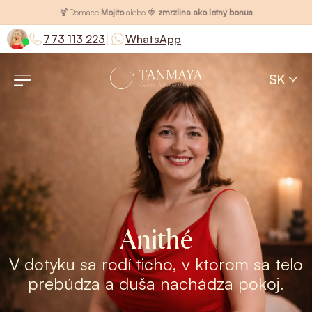
🍹
Domáce
Mojito
alebo 🍓
zmrzlina ako letný bonus
|
773 113 223
WhatsApp
SK
Anithé
V dotyku sa rodí ticho, v ktorom sa telo
prebúdza a duša nachádza pokoj.