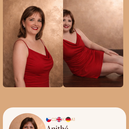
C2
A1
A1
Anithé