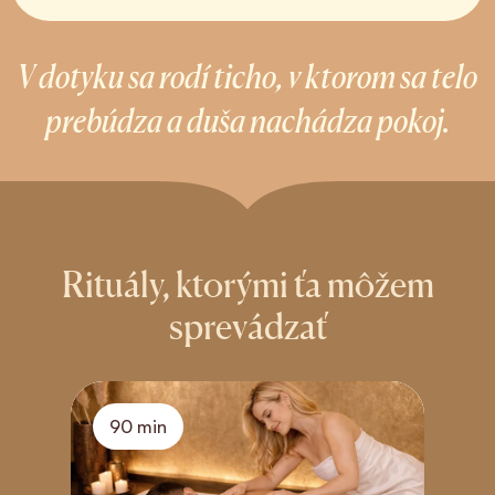
V dotyku sa rodí ticho, v ktorom sa telo
prebúdza a duša nachádza pokoj.
Rituály, ktorými ťa môžem
sprevádzať
90 min