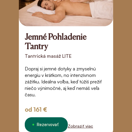
Jemné Pohladenie
D
Tantry
T
Tantrická masáž LITE
Po
s
Dopraj si jemné dotyky a zmyselnú
k
energiu v krátkom, no intenzívnom
e
zážitku. Ideálna voľba, keď túžiš prežiť
pr
niečo výnimočné, aj keď nemáš veľa
aj
času.
od
161 €
Rezervovať
Zobraziť viac