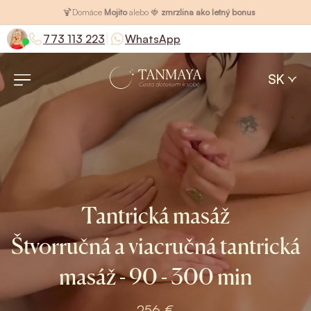
🍹
Domáce
Mojito
alebo 🍓
zmrzlina ako letný bonus
|
773 113 223
WhatsApp
SK
Tantrická masáž
Štvorručná a viacručná tantrická
masáž - 90 - 300 min
256 €