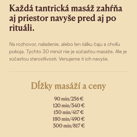
Každá tantrická masáž zahŕňa
aj priestor navyše pred aj po
rituáli.
Na rozhovor, naladenie, alebo len šálku čaju a chvíľu
pokoja. Týchto 30 minút nie je súčasťou masáže. Ale je
súčasťou starostlivosti. Venujeme ti ich navyše.
Dĺžky masáží a ceny
90 min
/
256 €
120 min
/
340 €
150 min
/
417 €
180 min
/
490 €
300 min
/
817 €