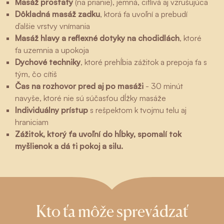
Masáž prostaty
(na prianie), jemná, citlivá aj vzrušujúca
Dôkladná masáž zadku
, ktorá ťa uvoľní a prebudí
ďalšie vrstvy vnímania
Masáž hlavy a reflexné dotyky na chodidlách
, ktoré
ťa uzemnia a upokoja
Dychové techniky
, ktoré prehĺbia zážitok a prepoja ťa s
tým, čo cítiš
Čas na rozhovor pred aj po masáži
- 30 minút
navyše, ktoré nie sú súčasťou dĺžky masáže
Individuálny prístup
s rešpektom k tvojmu telu aj
hraniciam
Zážitok, ktorý ťa uvoľní do hĺbky, spomalí tok
myšlienok a dá ti pokoj a silu.
Kto ťa môže sprevádzať