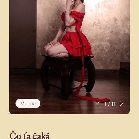
Monna
1 / 11
Čo ťa čaká