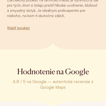
Darčekový poukaz na tantrickú masáž je výnimočný dar
pre tých, ktorí si želajú prežiť hlboké uvoľnenie, blízkosť
a zmyselný dotyk. Je ideálnym prekvapením pre
niekoho, na kom ti skutočne záleží.
Kúpiť poukaz
Hodnotenie na Google
4,8 / 5 na Google – autentické recenzie z
Google Maps