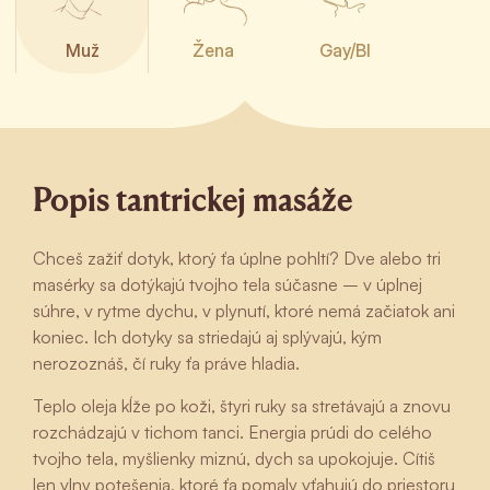
Muž
Žena
Gay/BI
Popis tantrickej masáže
Chceš zažiť dotyk, ktorý ťa úplne pohltí? Dve alebo tri
masérky sa dotýkajú tvojho tela súčasne – v úplnej
súhre, v rytme dychu, v plynutí, ktoré nemá začiatok ani
koniec. Ich dotyky sa striedajú aj splývajú, kým
nerozoznáš, čí ruky ťa práve hladia.
Teplo oleja kĺže po koži, štyri ruky sa stretávajú a znovu
rozchádzajú v tichom tanci. Energia prúdi do celého
tvojho tela, myšlienky miznú, dych sa upokojuje. Cítiš
len vlny potešenia, ktoré ťa pomaly vťahujú do priestoru