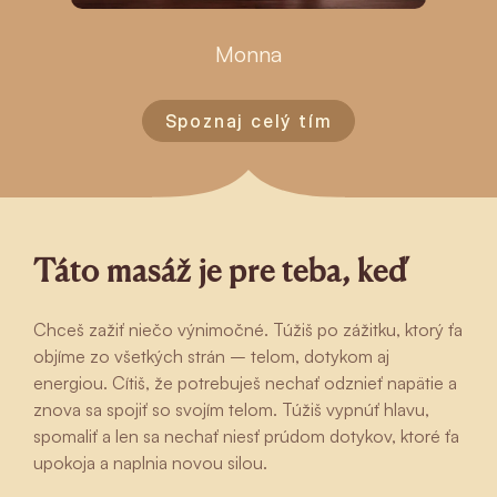
Monna
Spoznaj celý tím
Táto masáž je pre teba, keď
Chceš zažiť niečo výnimočné. Túžiš po zážitku, ktorý ťa
objíme zo všetkých strán – telom, dotykom aj
energiou. Cítiš, že potrebuješ nechať odznieť napätie a
znova sa spojiť so svojím telom. Túžiš vypnúť hlavu,
spomaliť a len sa nechať niesť prúdom dotykov, ktoré ťa
upokoja a naplnia novou silou.