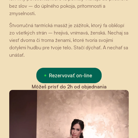
bez slov – do úplného pokoja, prítomnosti a
zmyselnosti.
Štvorručná tantrická masáž je zážitok, ktorý ťa obklopí
zo všetkých strán – hrejivá, vnímavá, ženská. Nechaj sa
viesť dvoma či troma ženami, ktoré tvoria svojimi
dotykmi hudbu pre tvoje telo. Stačí dýchať. A nechať sa
unášať.
Rezervovať on-line
Môžeš prísť do 2h od objednania