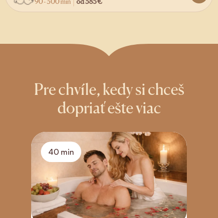
90 - 300 min
od
385 €
Pre chvíle, kedy si chceš
dopriať ešte viac
40 min