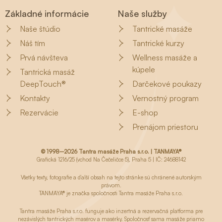
Základné informácie
Naše služby
Naše štúdio
Tantrické masáže
Náš tím
Tantrické kurzy
Prvá návšteva
Wellness masáže a
kúpele
Tantrická masáž
DeepTouch®
Darčekové poukazy
Kontakty
Vernostný program
Rezervácie
E-shop
Prenájom priestoru
© 1998–2026 Tantra masáže Praha s.r.o. | TANMAYA®
Grafická 1216/25 (vchod Na Čečeličce 5), Praha 5 | IČ: 24688142
Všetky texty, fotografie a ďalší obsah na tejto stránke sú chránené autorským
právom.
TANMAYA® je značka spoločnosti Tantra masáže Praha s.r.o.
Tantra masáže Praha s.r.o. funguje ako inzertná a rezervačná platforma pre
nezávislých tantrických masérov a masérky. Spoločnosť sama masáže priamo