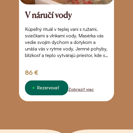
V náručí vody
R
z
Kúpeľný rituál v teplej vani s ružami,
sviečkami a vlnkami vody. Masérka vás
S
vedie svojím dychom a dotykom a
a
unáša vás v rytme vody. Jemné pohyby,
sv
blízkosť a teplo vytvárajú priestor, kde sa
j
čas zastaví. Dotyk, ktorý vás prenesie za
– 
hranice bežného vnímania – do stavu
v
86 €
3
beztiaže, dôvery a tichého spojenia.
Rezervovať
Zobraziť viac