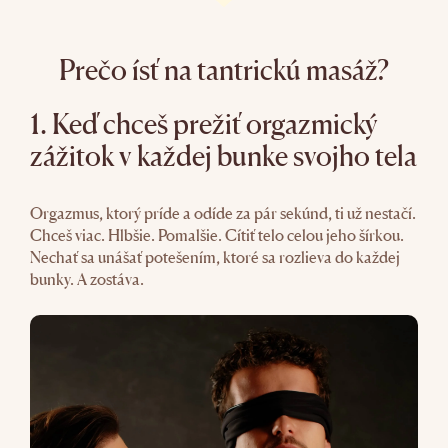
Prečo ísť na tantrickú masáž?
1. Keď chceš prežiť orgazmický
zážitok v každej bunke svojho tela
Orgazmus, ktorý príde a odíde za pár sekúnd, ti už nestačí.
Chceš viac. Hlbšie. Pomalšie. Cítiť telo celou jeho šírkou.
Nechať sa unášať potešením, ktoré sa rozlieva do každej
bunky. A zostáva.