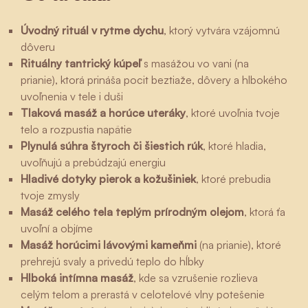
Úvodný rituál v rytme dychu
, ktorý vytvára vzájomnú
dôveru
Rituálny tantrický kúpeľ
s masážou vo vani (na
prianie), ktorá prináša pocit beztiaže, dôvery a hlbokého
uvoľnenia v tele i duši
Tlaková masáž a horúce uteráky
, ktoré uvoľnia tvoje
telo a rozpustia napätie
Plynulá súhra štyroch či šiestich rúk
, ktoré hladia,
uvoľňujú a prebúdzajú energiu
Hladivé dotyky pierok a kožušiniek
, ktoré prebudia
tvoje zmysly
Masáž celého tela teplým prírodným olejom
, ktorá ťa
uvoľní a objíme
Masáž horúcimi lávovými kameňmi
(na prianie), ktoré
prehrejú svaly a privedú teplo do hĺbky
Hlboká intímna masáž
, kde sa vzrušenie rozlieva
celým telom a prerastá v celotelové vlny potešenie