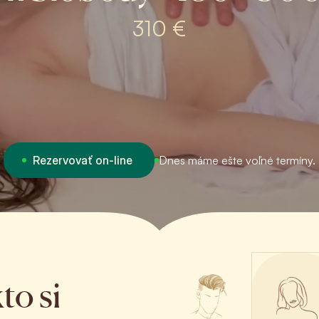
310 €
Rezervovať on-line
Dnes máme ešte voľné termíny.
to si