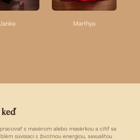
Janka
Marthya
, keď
upracovať s masérom alebo masérkou a cítiť sa
ém súvisiaci s životnou energiou, sexualitou