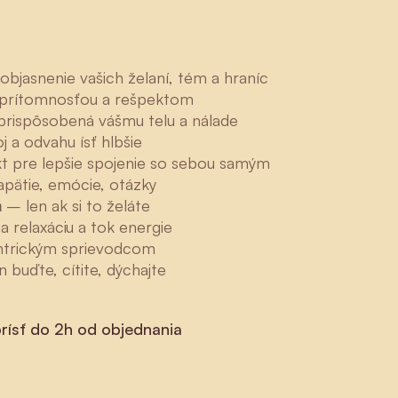
objasnenie vašich želaní, tém a hraníc
 prítomnosťou a rešpektom
rispôsobená vášmu telu a nálade
j a odvahu ísť hlbšie
t pre lepšie spojenie so sebou samým
pätie, emócie, otázky
m
– len ak si to želáte
a relaxáciu a tok energie
ntrickým sprievodcom
n buďte, cítite, dýchajte
rísť do 2h od objednania