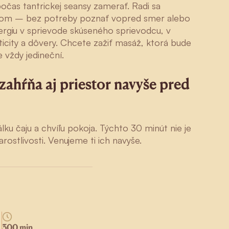
očas tantrickej seansy zamerať. Radi sa
hom – bez potreby poznať vopred smer alebo
nergiu v sprievode skúseného sprievodcu, v
icity a dôvery. Chcete zažiť masáž, ktorá bude
 vždy jedineční.
zahŕňa aj priestor navyše pred
lku čaju a chvíľu pokoja. Týchto 30 minút nie je
rostlivosti. Venujeme ti ich navyše.
300 min