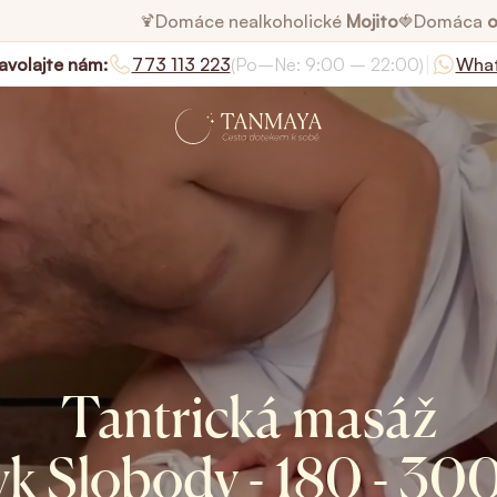
Domáce nealkoholické
Mojito
Domáca
o
🍹
🍓
|
avolajte nám:
773 113 223
(Po–Ne: 9:00 – 22:00)
Wha
Tantrická masáž
k Slobody - 180 - 30