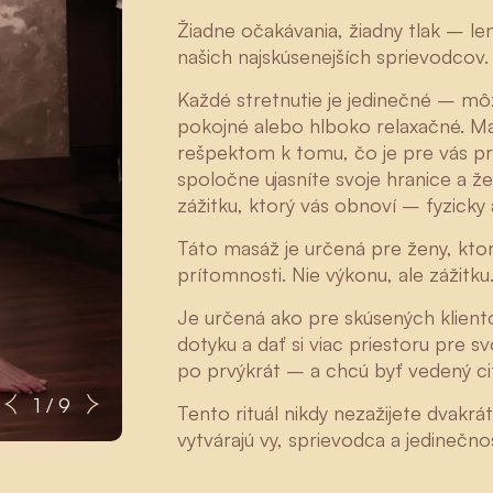
Žiadne očakávania, žiadny tlak – le
našich najskúsenejších sprievodcov.
Každé stretnutie je jedinečné – môž
pokojné alebo hlboko relaxačné. Mas
rešpektom k tomu, čo je pre vás prá
spoločne ujasníte svoje hranice a 
zážitku, ktorý vás obnoví – fyzicky 
Táto masáž je určená pre ženy, kto
prítomnosti. Nie výkonu, ale zážitku
Je určená ako pre skúsených klient
dotyku a dať si viac priestoru pre sv
po prvýkrát – a chcú byť vedený cit
Zuzana
1 / 9
Tento rituál nikdy nezažijete dva
vytvárajú vy, sprievodca a jedineč