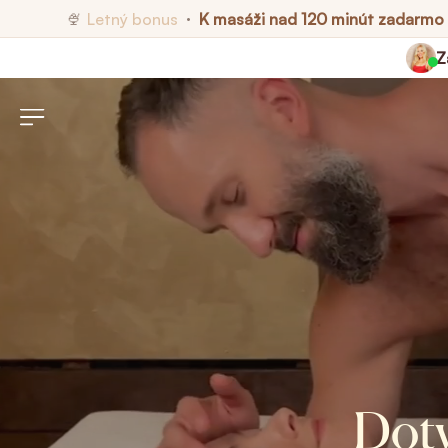
Letný bonus
K masáži nad 120 minút zadarmo
🍨
•
Z
Doty