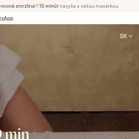
vocná zmrzlina
15 minút
navyše s vašou masérkou
💛
tsApp
SK
0 min