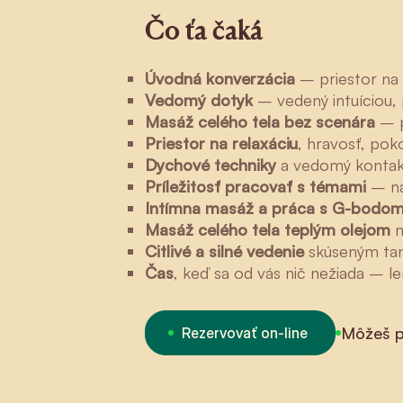
Čo ťa čaká
Úvodná konverzácia
– priestor na 
Vedomý dotyk
– vedený intuíciou,
Masáž celého tela bez scenára
– p
Priestor na relaxáciu
, hravosť, poko
Dychové techniky
a vedomý kontak
Príležitosť pracovať s témami
– na
Intímna masáž a práca s G-bodo
Masáž celého tela teplým olejom
n
Citlivé a silné vedenie
skúseným ta
Čas
, keď sa od vás nič nežiada – le
Môžeš p
Rezervovať on-line