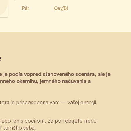
Pár
Gay/BI
e
ie je podľa vopred stanoveného scenára, ale je
omného okamihu, jemného načúvania a
torá je prispôsobená vám – vašej energii,
lebo len s pocitom, že potrebujete niečo
iť samého seba.