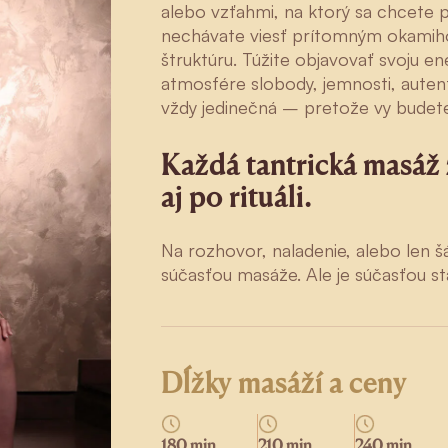
alebo vzťahmi, na ktorý sa chcete p
nechávate viesť prítomným okami
štruktúru. Túžite objavovať svoju e
atmosfére slobody, jemnosti, autent
vždy jedinečná – pretože vy budete
Každá tantrická masáž 
aj po rituáli.
Na rozhovor, naladenie, alebo len šá
súčasťou masáže. Ale je súčasťou sta
Dĺžky masáží a ceny
180 min
210 min
240 min