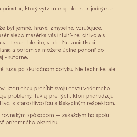
n priestor, ktorý vytvoríte spoločne s jedným z
e byť jemné, hravé, zmyselné, vzrušujúce,
ér alebo masérka vás intuitívne, citlivo a s
ve teraz dôležité, vedie. Na začiatku si
želania a potom sa môžete úplne ponoriť do
aj vnútorne.
ré túžia po skutočnom dotyku. Nie technike, ale
.
ov, ktorí chcú prehĺbiť svoju cestu vedomého
oje problémy, tak aj pre tých, ktorí prichádzajú
livo, s starostlivosťou a láskyplným rešpektom.
Edna
krát rovnakým spôsobom – zakaždým ho spolu
nosť prítomného okamihu.