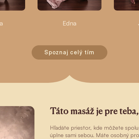
a
Edna
Spoznaj celý tím
Táto masáž je pre teba
Hľadáte priestor, kde môžete spol
úplne sami sebou. Máte osobný probl