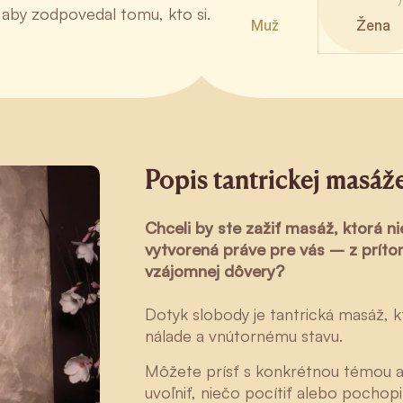
 aby zodpovedal tomu, kto si.
Muž
Žena
Popis tantrickej masáž
Chceli by ste zažiť masáž, ktorá n
vytvorená práve pre vás – z prít
vzájomnej dôvery?
Dotyk slobody je tantrická masáž, k
nálade a vnútornému stavu.
Môžete prísť s konkrétnou témou a
uvoľniť, niečo pocítiť alebo pochop