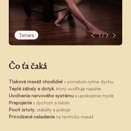
Tamara
1 / 7
Čo ťa čaká
Tlaková masáž chodidiel
v pomalom rytme dychu
Teplé zábaly a dotyk
, ktorý uvoľňuje napätie
Uvoľnenie nervového systému
a upokojenie mysle
Prepojenie
s dychom a telom
Pocit istoty
, stability a pokoja
Prirodzené naladenie
na tantrickú masáž