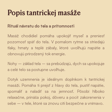
Popis tantrickej masáže
Rituál návratu do tela a prítomnosti
Masáž chodidiel pomáha upokojiť myseľ a preniesť
pozornosť späť do tela. V pomalom rytme sa striedajú
tlaky, hmaty a teplé zábaly, ktoré uvoľňujú napätie a
obnovujú prirodzený tok energie.
Nohy – základ tela – sa prebúdzajú, dych sa upokojuje
a celé telo sa postupne uvoľňuje.
Dotyk uzemnenia je ideálnym doplnkom k tantrickej
masáži. Pomáha ti prejsť z hlavy do tela, pustiť napätie,
spomaliť a naladiť sa na jemnosť. Pôsobí hlboko
relaxačne, prináša pokoj, dôveru a pocit zakorenenia v
sebe – v tele, ktoré sa znovu cíti bezpečne a vnímavo.