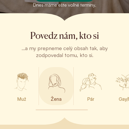
Dnes máme ešte voľné termíny.
Povedz nám, kto si
...a my prepneme celý obsah tak, aby
zodpovedal tomu, kto si.
Muž
Žena
Pár
Gay/