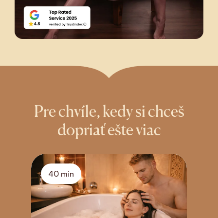
Pre chvíle, kedy si chceš
dopriať ešte viac
40 min