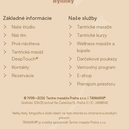
Základné informácie
Naše služby
Naše štúdio
Tantrické masáže
Náš tím
Tantrické kurzy
Prvá návšteva
Wellness masáže a
kúpele
Tantrická masáž
DeepTouch®
Darčekové poukazy
Kontakty
Vernostný program
Rezervácie
E-shop
Prenájom priestoru
© 1998–2026 Tantra masáže Praha s.r.o. | TANMAYA®
Grafická 1216/25 (vchod Na Čečeličce 5), Praha 5 | IČ: 24688142
Všetky texty, fotografie a ďalší obsah na tejto stránke sú chránené autorským
právom.
TANMAYA® je značka spoločnosti Tantra masáže Praha s.r.o.