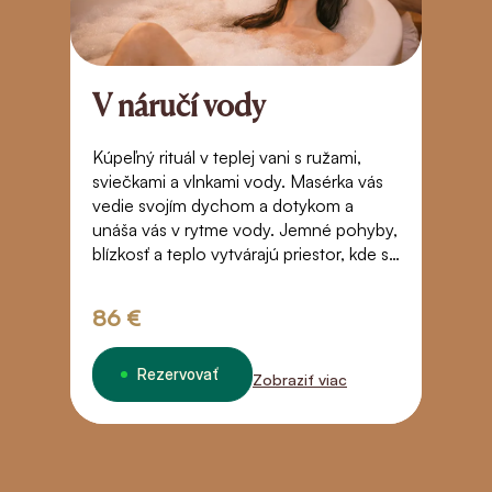
V náručí vody
R
z
Kúpeľný rituál v teplej vani s ružami,
sviečkami a vlnkami vody. Masérka vás
S
vedie svojím dychom a dotykom a
a
unáša vás v rytme vody. Jemné pohyby,
sv
blízkosť a teplo vytvárajú priestor, kde sa
j
čas zastaví. Dotyk, ktorý vás prenesie za
– 
hranice bežného vnímania – do stavu
v
86 €
3
beztiaže, dôvery a tichého spojenia.
Rezervovať
Zobraziť viac