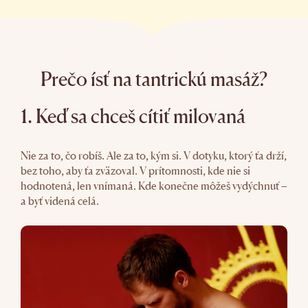
Prečo ísť na tantrickú masáž?
1. Keď sa chceš cítiť milovaná
Nie za to, čo robíš. Ale za to, kým si. V dotyku, ktorý ťa drží,
bez toho, aby ťa zväzoval. V prítomnosti, kde nie si
hodnotená, len vnímaná. Kde konečne môžeš vydýchnuť –
a byť videná celá.