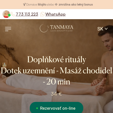
🍹
Domáce
Mojito
alebo 🍓
zmrzlina ako letný bonus
|
773 113 223
WhatsApp
SK
Doplňkové rituály
Dotek uzemnění - Masáž chodidel
- 20 min
34 €
Rezervovať on-line