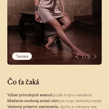
Tamara
1 / 11
Čo ťa čaká
Výber prírodných esencií
podľa tvojho naladenia
Miešanie osobnej zmesi vôní
pre tvoju tantrickú masáž
Vedomý priestor zastavenia
, dychu a vnímania tela