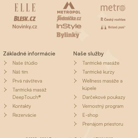
Základné informácie
Naše služby
Naše štúdio
Tantrické masáže
Náš tím
Tantrické kurzy
Prvá návšteva
Wellness masáže a
kúpele
Tantrická masáž
DeepTouch®
Darčekové poukazy
Kontakty
Vernostný program
Rezervácie
E-shop
Prenájom priestoru