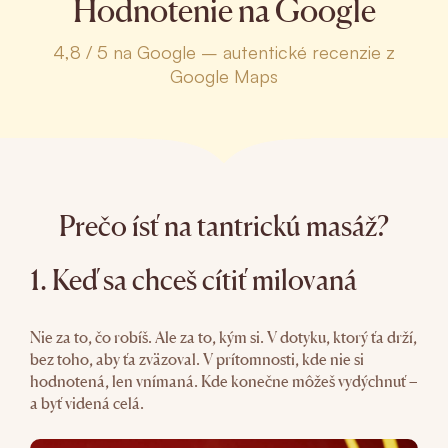
Hodnotenie na Google
4,8 / 5 na Google – autentické recenzie z
Google Maps
Prečo ísť na tantrickú masáž?
1. Keď sa chceš cítiť milovaná
Nie za to, čo robíš. Ale za to, kým si. V dotyku, ktorý ťa drží,
bez toho, aby ťa zväzoval. V prítomnosti, kde nie si
hodnotená, len vnímaná. Kde konečne môžeš vydýchnuť –
a byť videná celá.