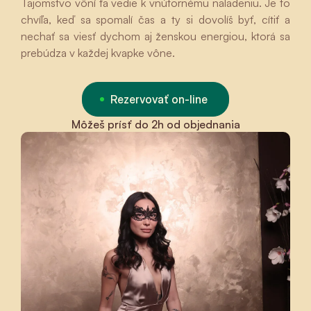
Tajomstvo vôní ťa vedie k vnútornému naladeniu. Je to
chvíľa, keď sa spomalí čas a ty si dovolíš byť, cítiť a
nechať sa viesť dychom aj ženskou energiou, ktorá sa
prebúdza v každej kvapke vône.
Rezervovať on-line
Môžeš prísť do 2h od objednania