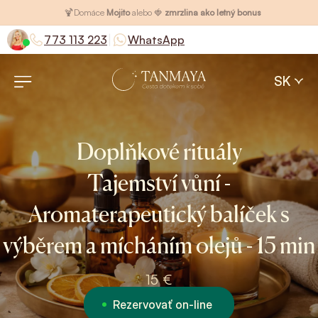
🍹
Domáce
Mojito
alebo 🍓
zmrzlina ako letný bonus
|
773 113 223
WhatsApp
SK
Doplňkové rituály
Tajemství vůní -
Aromaterapeutický balíček s
výběrem a mícháním olejů - 15 min
15 €
Rezervovať on-line