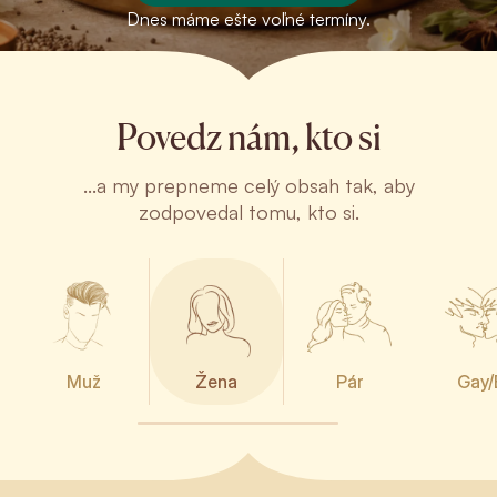
Dnes máme ešte voľné termíny.
Povedz nám, kto si
...a my prepneme celý obsah tak, aby
zodpovedal tomu, kto si.
Muž
Žena
Pár
Gay/