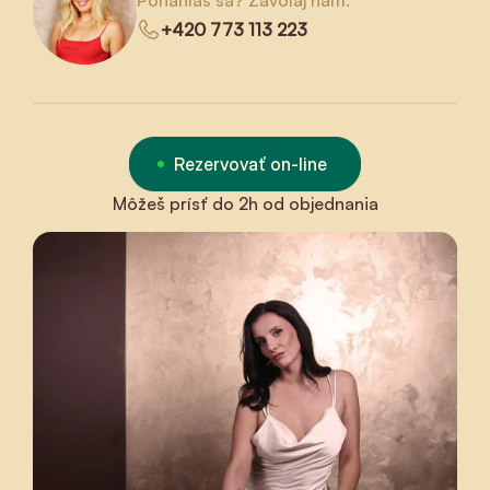
Ponáhľaš sa? Zavolaj nám.
+420 773 113 223
Rezervovať on-line
Môžeš prísť do 2h od objednania