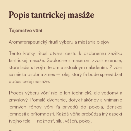
Popis tantrickej masáže
Tajomstvo vôní
Aromaterapeutický rituál výberu a miešania olejov
Tento krátky rituál otvára cestu k osobnému zážitku
tantrickej masáže. Spoločne s masérom zvolíš esencie,
ktoré ladia s tvojím telom a aktuálnym naladením. Z vôní
sa mieša osobná zmes – olej, ktorý ťa bude sprevádzať
počas celej masáže.
Proces výberu vôní nie je len technický, ale vedomý a
zmyslový. Pomalé dýchanie, dotyk flakónov a vnímanie
jemných tónov vôní ťa privedú do pokoja, ženskej
jemnosti a prítomnosti. Každá vôňa prebúdza iný aspekt
tvojho tela – nežnosť, silu, vášeň, pokoj.