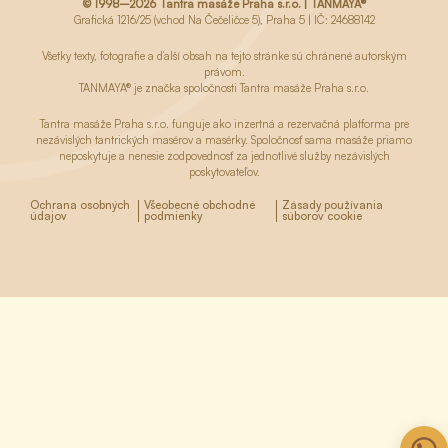
© 1998–2026 Tantra masáže Praha s.r.o. | TANMAYA®
Grafická 1216/25 (vchod Na Čečeličce 5), Praha 5 | IČ: 24688142
Všetky texty, fotografie a ďalší obsah na tejto stránke sú chránené autorským
právom.
TANMAYA® je značka spoločnosti Tantra masáže Praha s.r.o.
Tantra masáže Praha s.r.o. funguje ako inzertná a rezervačná platforma pre
nezávislých tantrických masérov a masérky. Spoločnosť sama masáže priamo
neposkytuje a nenesie zodpovednosť za jednotlivé služby nezávislých
poskytovateľov.
Ochrana osobných
Všeobecné obchodné
Zásady používania
údajov
podmienky
súborov cookie