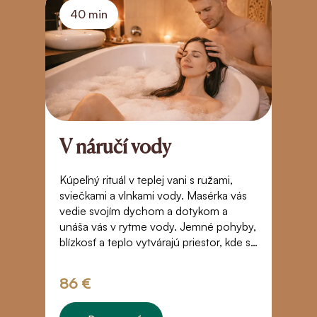
40 min
V náručí vody
R
z
Kúpeľný rituál v teplej vani s ružami,
sviečkami a vlnkami vody. Masérka vás
S
vedie svojím dychom a dotykom a
a
unáša vás v rytme vody. Jemné pohyby,
sv
blízkosť a teplo vytvárajú priestor, kde sa
j
čas zastaví. Dotyk, ktorý vás prenesie za
– 
hranice bežného vnímania – do stavu
v
86 €
3
beztiaže, dôvery a tichého spojenia.