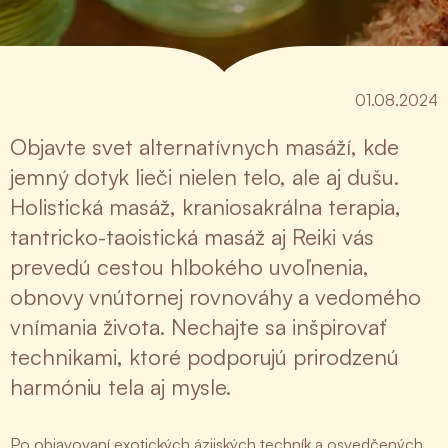
01.08.2024
Objavte svet alternatívnych masáží, kde
jemný dotyk lieči nielen telo, ale aj dušu.
Holistická masáž, kraniosakrálna terapia,
tantricko-taoistická masáž aj Reiki vás
prevedú cestou hlbokého uvoľnenia,
obnovy vnútornej rovnováhy a vedomého
vnímania života. Nechajte sa inšpirovať
technikami, ktoré podporujú prirodzenú
harmóniu tela aj mysle.
Po objavovaní exotických ázijských techník a osvedčených