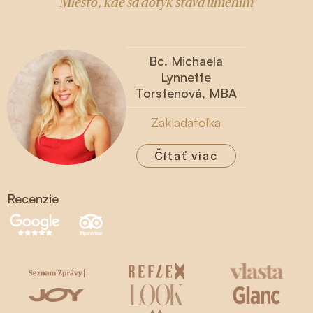
Miesto, kde sa dotyk stáva umením
Bc. Michaela
Lynnette
Torstenová, MBA
Zakladateľka
Čítať viac
Recenzie