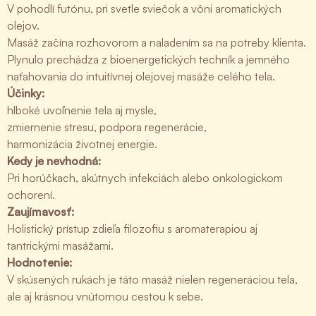
V pohodlí futónu, pri svetle sviečok a vôni aromatických
olejov.
Masáž začína rozhovorom a naladením sa na potreby klienta.
Plynulo prechádza z bioenergetických techník a jemného
naťahovania do intuitívnej olejovej masáže celého tela.
Účinky:
hlboké uvoľnenie tela aj mysle,
zmiernenie stresu, podpora regenerácie,
harmonizácia životnej energie.
Kedy je nevhodná:
Pri horúčkach, akútnych infekciách alebo onkologickom
ochorení.
Zaujímavosť:
Holistický prístup zdieľa filozofiu s aromaterapiou aj
tantrickými masážami.
Hodnotenie:
V skúsených rukách je táto masáž nielen regeneráciou tela,
ale aj krásnou vnútornou cestou k sebe.