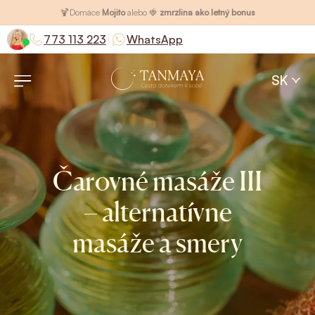
🍹
Domáce
Mojito
alebo 🍓
zmrzlina ako letný bonus
|
773 113 223
WhatsApp
SK
Čarovné masáže III
– alternatívne
masáže a smery