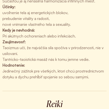
Súčasťou je aj nenásilná harmonizácia intímnych miest.
Účinky:
uvoľnenie tela aj energetických blokov,
prebudenie vitality a radosti,
nové vnímanie vlastného tela a sexuality.
Kedy je nevhodná:
Pri akútnych ochoreniach alebo infekciách.
Zaujímavosť:
Taoizmus učí, že najväčšia sila spočíva v prirodzenosti, nie v
usilovaní.
Tantricko-taoistická masáž nás k tomu jemne vedie.
Hodnotenie:
Jedinečný zážitok pre všetkých, ktorí chcú prostredníctvom
dotyku a dychu prehĺbiť spojenie so sebou samými.
Reiki