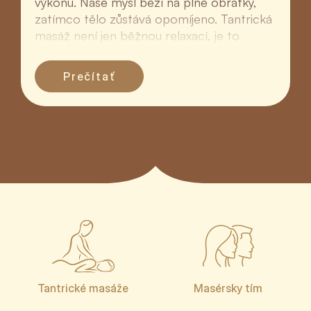
výkonu. Naše mysl běží na plné obrátky,
zatímco tělo zůstává opomíjeno. Tantrická
masáž není jen běžnou relaxací, je to
hluboký rituál ná...
Prečítať
Tantrické masáže
Masérsky tím