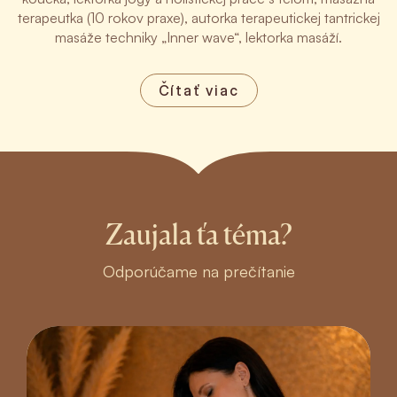
terapeutka (10 rokov praxe), autorka terapeutickej tantrickej
masáže techniky „Inner wave“, lektorka masáží.
Čítať viac
Zaujala ťa téma?
Odporúčame na prečítanie