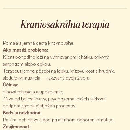
Kraniosakrálna terapia
Pomalá a jemná cesta k rovnováhe.
Ako masáž prebieha:
Klient pohodlne leží na vyhrievanom lehátku, prikrytý
sarongom alebo dekou.
Terapeut jemne pôsobí na lebku, krížovú kosť a hrudník,
sleduje rytmus tela – takzvaný dych života.
Účinky:
hlboká relaxácia a upokojenie,
úľava od bolestí hlavy, psychosomatických ťažkostí,
podpora samoliečebných procesov.
Kedy je nevhodná:
Po úrazoch hlavy alebo pri akútnom ochorení chrbtice.
Zaujímavosť: