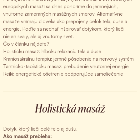
európskych masáží sa dnes ponoríme do jemnejších,
vnútorne zameraných masážnych smerov. Alternatívne
masáže vnímajú človeka ako prepojený celok tela, duše a
energie. Poďte sa nechať inšpirovať dotykom, ktorý lieči
nielen svaly, ale aj vnútorný svet.
Čo v článku nájdete?
Holistickú masáž: hlbokú relaxáciu tela a duše
Kraniosakrálnu terapiu: jemné pôsobenie na nervový systém
Tantricko-taoistickú masáž: prebudenie vnútornej energie
Reiki: energetické ošetrenie podporujúce samoliečenie
Holistická masáž
Dotyk, ktorý lieči celé telo aj dušu.
Ako masáž prebieha: