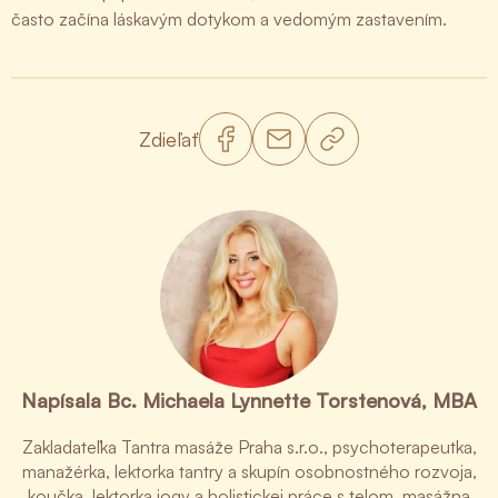
často začína láskavým dotykom a vedomým zastavením.
Zdieľať
Napísala Bc. Michaela Lynnette Torstenová, MBA
Zakladateľka Tantra masáže Praha s.r.o., psychoterapeutka,
manažérka, lektorka tantry a skupín osobnostného rozvoja,
koučka, lektorka jogy a holistickej práce s telom, masážna