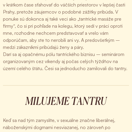
v krátkom čase sťahovať do väčších priestorov v lepšej časti
Prahy, pretože záujemcov o podobné zážitky pribúda. V
ponuke sú dokonca aj také veci ako „tantrické masáže pre
firmy“, čo si pri pohľade na kolegu, ktorý sedí v práci oproti
mne, rozhodne nechcem predstavovať a vrelo vám
odporúčam, aby ste to nerobili ani vy. A predovšetkým –
medzi zákazníkmi pribúdajú ženy a páry.
Darí sa aj opačnému pólu tantrického biznisu – seminárom
organizovaným cez víkendy aj počas celých týždňov na
území celého štátu. Česi sa jednoducho zamilovali do tantry.
MILUJEME TANTRU
Keď sa nad tým zamyslíte, v sexuálne značne liberálnej,
náboženskými dogmami nesviazanej, no zároveň po