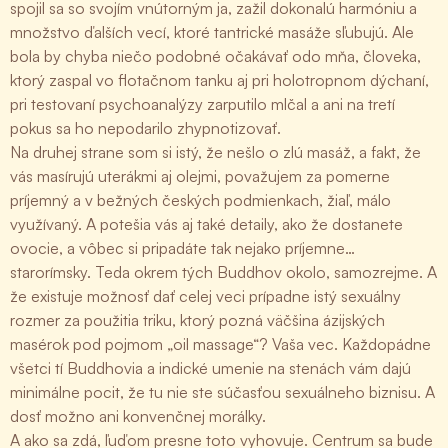
spojil sa so svojím vnútorným ja, zažil dokonalú harmóniu a
množstvo ďalších vecí, ktoré tantrické masáže sľubujú. Ale
bola by chyba niečo podobné očakávať odo mňa, človeka,
ktorý zaspal vo flotačnom tanku aj pri holotropnom dýchaní,
pri testovaní psychoanalýzy zarputilo mlčal a ani na tretí
pokus sa ho nepodarilo zhypnotizovať.
Na druhej strane som si istý, že nešlo o zlú masáž, a fakt, že
vás masírujú uterákmi aj olejmi, považujem za pomerne
príjemný a v bežných českých podmienkach, žiaľ, málo
využívaný. A potešia vás aj také detaily, ako že dostanete
ovocie, a vôbec si pripadáte tak nejako príjemne…
starorímsky. Teda okrem tých Buddhov okolo, samozrejme. A
že existuje možnosť dať celej veci prípadne istý sexuálny
rozmer za použitia triku, ktorý pozná väčšina ázijských
masérok pod pojmom „oil massage“? Vaša vec. Každopádne
všetci tí Buddhovia a indické umenie na stenách vám dajú
minimálne pocit, že tu nie ste súčasťou sexuálneho biznisu. A
dosť možno ani konvenčnej morálky.
A ako sa zdá, ľuďom presne toto vyhovuje. Centrum sa bude