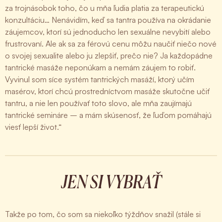
za trojnásobok toho, čo u mňa ľudia platia za terapeutickú
konzultáciu… Nenávidím, keď sa tantra používa na okrádanie
záujemcov, ktorí sú jednoducho len sexuálne nevybití alebo
frustrovaní. Ale ak sa za férovú cenu môžu naučiť niečo nové
o svojej sexualite alebo ju zlepšiť, prečo nie? Ja každopádne
tantrické masáže neponúkam a nemám záujem to robiť.
Vyvinul som síce systém tantrických masáží, ktorý učím
masérov, ktorí chcú prostredníctvom masáže skutočne učiť
tantru, a nie len používať toto slovo, ale mňa zaujímajú
tantrické semináre – a mám skúsenosť, že ľuďom pomáhajú
viesť lepší život.“
JEN SI VYBRAŤ
Takže po tom, čo som sa niekoľko týždňov snažil (stále si