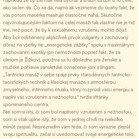
napríklad že by ste mali veľa dýchať a snažiť sa užiť si to celé,
ako sa len dá. Čo sa dá, najmä ak vezmeme do úvahy fakt, že
vás potom masérka masíruje čiastočne nahá. Skutočne
najvzrušujúcejším faktom na celej masáži tak vlastne nie je nič
iné, než pocit, že by k sexuálnemu vzrušeniu mohlo dôjsť.
Aby bol odstienený akýkoľvek prvok vulgarity a zachovaný
dôraz na všetky tie „energetické zážitky“ spolu s maximálnym
zachovaním exotiky (pri nemožnosti poprieť fakt, že za
oknom je Žižkov), používa sa tu dôsledne pre ženské a
mužské pohlavie sanskrtské označenie joni a lingam.
„Tantrická masáž v sebe spája prvky starodávnych tantricko-
taoistických techník a klasickej masáže s atmosférou
zmyselného, intímneho rituálu, ktorý rozprúdi vašu energiu a
naplní vás vzrušením a nežnosťou,“ tvrdia stránky
spomínaného centra.
Nie som si istý, či som bol naplnený vzrušením a nežnosťou,
som si však úplne istý, že som v jednej chvíli na niekoľko
minút zaspal. Neprezradím vám teda, či som výrazne zlepšil
svoju spiritualitu, začal si uvedomovať svoje energetické telo,