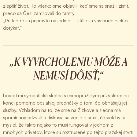
zlepšiť život. To všetko sme objavili, keď sme sa snažili zistiť,
prečo sa Česi zamilovali do tantry.
„Pri tantre sa pripravte na jediné – stále sa vás bude niekto
dotýkať.“
„K VYVRCHOLENIU MÔŽE A
NEMUSÍ DÔJSŤ,“
hovorí mi sympatická slečna s mimopražským prízvukom na
konci pomerne obsiahlej prednášky o tom, čo obnášajú jej
služby. Vzhľadom na to, že sme na Žižkove a slečna má
spomínaný prízvuk a diskusia sa vedie o sexe, človek by si
myslel, že takto nejako to musí fungovať v jednom z
mnohých privátov, ktoré sú roztrúsené po tejto pražskej štvrti