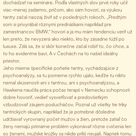
dochádzať na semináre. Podľa vlastných slov prvé roky učil
viac-menej zadarmo, pričom, ako sám hovorí, sa výukou
tantry začal naozaj živiť až v posledných rokoch. „Predtým
som si privyrábal rôznymi prednáškami napríklad pre
zamestnancov BMW,“ hovorí a ja mu mám tendenciu veriť už
len preto, že nevyzerá ako niekto, kto by zásadne túžil po
luxuse. Zdá sa, že si skôr konečne začal robiť to, čo chce, a
to ho evidentne baví. A v Čechách na to našiel ideálny
priestor.
Jeho mierne špecifické poňatie tantry, vychádzajúce z
psychoanalýzy, sa tu pomerne rýchlo ujalo, keďže tu nikto
nemal skúsenosti ani s tantrou, ani s psychoanalýzou, a
Hawkena naučila práca počas terapií v Nemecku schopnosti
dobre hovoriť, vedieť vysvetľovať a predovšetkým
vzbudzovať záujem poslucháčov. Poznal už všetky tie triky
tantrických skupín, napríklad že je potrebné dôsledne
udržiavať vyrovnaný počet mužov a žien, pretože zatiaľ čo
ženy nemajú primárne problém vykonávať rôzne cvičenia len
so ženami, mužské krúžky sa nikde príliš neujali. Napriek tomu