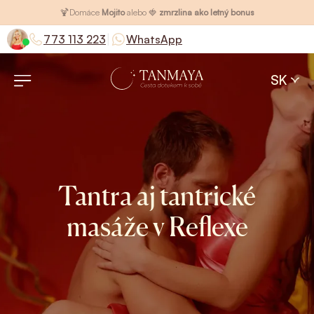
🍹
Domáce
Mojito
alebo 🍓
zmrzlina ako letný bonus
|
773 113 223
WhatsApp
SK
Tantra aj tantrické
masáže v Reflexe