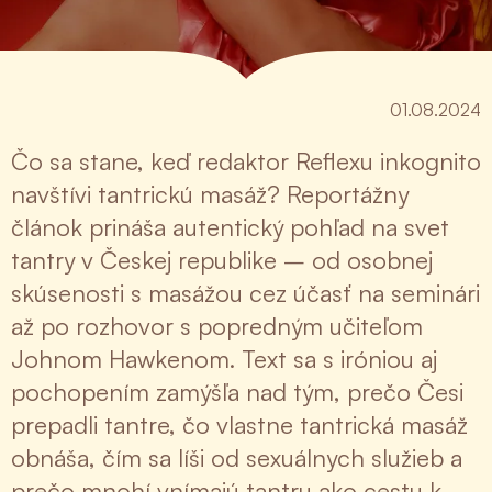
01.08.2024
Čo sa stane, keď redaktor Reflexu inkognito
navštívi tantrickú masáž? Reportážny
článok prináša autentický pohľad na svet
tantry v Českej republike – od osobnej
skúsenosti s masážou cez účasť na seminári
až po rozhovor s popredným učiteľom
Johnom Hawkenom. Text sa s iróniou aj
pochopením zamýšľa nad tým, prečo Česi
prepadli tantre, čo vlastne tantrická masáž
obnáša, čím sa líši od sexuálnych služieb a
prečo mnohí vnímajú tantru ako cestu k