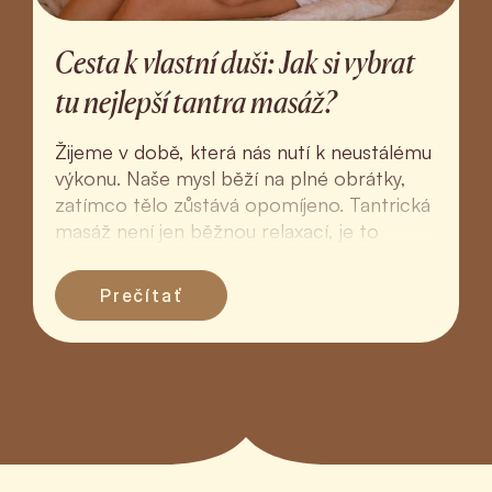
Cesta k vlastní duši: Jak si vybrat
tu nejlepší tantra masáž?
Žijeme v době, která nás nutí k neustálému
výkonu. Naše mysl běží na plné obrátky,
zatímco tělo zůstává opomíjeno. Tantrická
masáž není jen běžnou relaxací, je to
hluboký rituál ná...
Prečítať