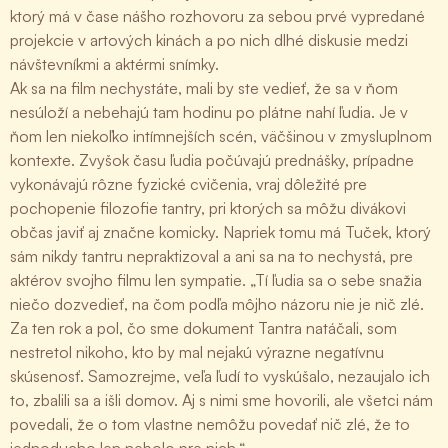
ktorý má v čase nášho rozhovoru za sebou prvé vypredané
projekcie v artových kinách a po nich dlhé diskusie medzi
návštevníkmi a aktérmi snímky.
Ak sa na film nechystáte, mali by ste vedieť, že sa v ňom
nesúloží a nebehajú tam hodinu po plátne nahí ľudia. Je v
ňom len niekoľko intímnejších scén, väčšinou v zmysluplnom
kontexte. Zvyšok času ľudia počúvajú prednášky, prípadne
vykonávajú rôzne fyzické cvičenia, vraj dôležité pre
pochopenie filozofie tantry, pri ktorých sa môžu divákovi
občas javiť aj značne komicky. Napriek tomu má Tuček, ktorý
sám nikdy tantru nepraktizoval a ani sa na to nechystá, pre
aktérov svojho filmu len sympatie. „Tí ľudia sa o sebe snažia
niečo dozvedieť, na čom podľa môjho názoru nie je nič zlé.
Za ten rok a pol, čo sme dokument Tantra natáčali, som
nestretol nikoho, kto by mal nejakú výrazne negatívnu
skúsenosť. Samozrejme, veľa ľudí to vyskúšalo, nezaujalo ich
to, zbalili sa a išli domov. Aj s nimi sme hovorili, ale všetci nám
povedali, že o tom vlastne nemôžu povedať nič zlé, že to