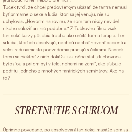
jednoducho len nebolo pre nich.“
Tuček tvrdí, že chcel predovšetkým ukázať, že tantra nemusí
byť primárne o sexe a ľudia, ktorí sa jej venujú, nie sú
úchylovia. „Hovorím na rovinu, že som tam nikdy nevidel
nikoho súložiť ani nič podobné.“ Z Tučkovho filmu však
tantrické kurzy pôsobia trochu ako určitá forma terapie. Len
si ľudia, ktorí ich absolvujú, nechcú nechať hovoriť pacienti a
veľmi radi namiesto podvedomia pracujú s čakrami. Napriek
tomu sa niektorí z nich dokážu skutočne stať „duchovnou
bytosťou a pritom byť v tele, nohami na zemi“, ako sľubuje
podtitul jedného z mnohých tantrických seminárov. Ako na
to?
STRETNUTIE S GURUOM
Úprimne povedané, po absolvovaní tantrickej masáže som sa