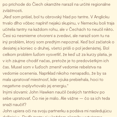
po príchode do Čiech okamžite narazil na určité regionálne
zvláštnosti.
„Keď som prišiel, bol tu obrovský hlad po tantre. V Anglicku
trvalo dlho vôbec naplniť nejakú skupinu, v Nemecku boli traja
učitelia tantry na každom rohu, ale v Čechách to neučil nikto.
Česi sú nesmierne otvorení a zvedaví, ale narazil som tu na
iný problém, ktorý som predtým nepoznal. Keď bol začiatok o
desiatej a koniec o druhej, všetci prišli o pol jedenástej. Bol
celkom problém ľuďom vysvetliť, že keď už za kurzy platia, je
v ich záujme chodiť načas, pretože je to predovšetkým ich
čas. Musel som v ľuďoch zmeniť vedomie rebelstva na
vedomie ocenenia. Napríklad nikoho nenapadlo, že by sa
mala upratovať miestnosť, kde výuka prebiehala, hoci to
negatívne ovplyvňovalo jej energiu.“
Inými slovami: John Hawken naučil českých tantrikov po
sebe upratovať. Čo nie je málo. Ale vážne – čo sa ich teda
snaží naučiť?
John upiera oči na svoju partnerku a podáva mi nasledujúcu