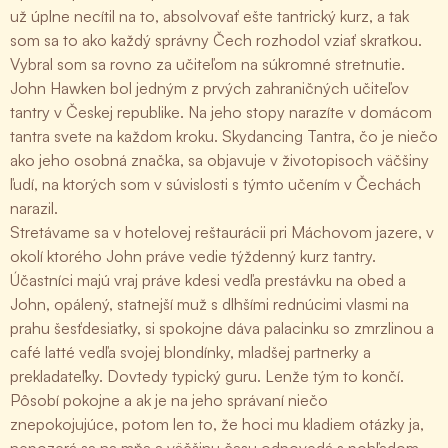
už úplne necítil na to, absolvovať ešte tantrický kurz, a tak
som sa to ako každý správny Čech rozhodol vziať skratkou.
Vybral som sa rovno za učiteľom na súkromné stretnutie.
John Hawken bol jedným z prvých zahraničných učiteľov
tantry v Českej republike. Na jeho stopy narazíte v domácom
tantra svete na každom kroku. Skydancing Tantra, čo je niečo
ako jeho osobná značka, sa objavuje v životopisoch väčšiny
ľudí, na ktorých som v súvislosti s týmto učením v Čechách
narazil.
Stretávame sa v hotelovej reštaurácii pri Máchovom jazere, v
okolí ktorého John práve vedie týždenný kurz tantry.
Účastníci majú vraj práve kdesi vedľa prestávku na obed a
John, opálený, statnejší muž s dlhšími rednúcimi vlasmi na
prahu šesťdesiatky, si spokojne dáva palacinku so zmrzlinou a
café latté vedľa svojej blondínky, mladšej partnerky a
prekladateľky. Dovtedy typický guru. Lenže tým to končí.
Pôsobí pokojne a ak je na jeho správaní niečo
znepokojujúce, potom len to, že hoci mu kladiem otázky ja,