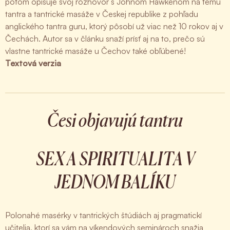
potom opisuje svoj rozhovor s Johnom Hawkenom na tému
tantra a tantrické masáže v Českej republike z pohľadu
anglického tantra guru, ktorý pôsobí už viac než 10 rokov aj v
Čechách. Autor sa v článku snaží prísť aj na to, prečo sú
vlastne tantrické masáže u Čechov také obľúbené!
Textová verzia
Česi objavujú tantru
SEX A SPIRITUALITA V
JEDNOM BALÍKU
Polonahé masérky v tantrických štúdiách aj pragmatickí
učitelia, ktorí sa vám na víkendových seminároch snažia