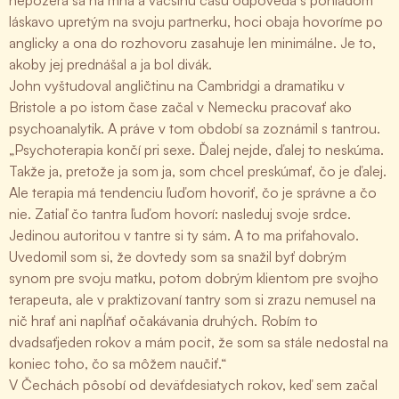
nepozerá sa na mňa a väčšinu času odpovedá s pohľadom
láskavo upretým na svoju partnerku, hoci obaja hovoríme po
anglicky a ona do rozhovoru zasahuje len minimálne. Je to,
akoby jej prednášal a ja bol divák.
John vyštudoval angličtinu na Cambridgi a dramatiku v
Bristole a po istom čase začal v Nemecku pracovať ako
psychoanalytik. A práve v tom období sa zoznámil s tantrou.
„Psychoterapia končí pri sexe. Ďalej nejde, ďalej to neskúma.
Takže ja, pretože ja som ja, som chcel preskúmať, čo je ďalej.
Ale terapia má tendenciu ľuďom hovoriť, čo je správne a čo
nie. Zatiaľ čo tantra ľuďom hovorí: nasleduj svoje srdce.
Jedinou autoritou v tantre si ty sám. A to ma priťahovalo.
Uvedomil som si, že dovtedy som sa snažil byť dobrým
synom pre svoju matku, potom dobrým klientom pre svojho
terapeuta, ale v praktizovaní tantry som si zrazu nemusel na
nič hrať ani napĺňať očakávania druhých. Robím to
dvadsaťjeden rokov a mám pocit, že som sa stále nedostal na
koniec toho, čo sa môžem naučiť.“
V Čechách pôsobí od deväťdesiatych rokov, keď sem začal