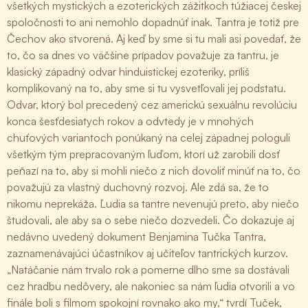
všetkých mystických a ezoterických zážitkoch túžiacej českej
spoločnosti to ani nemohlo dopadnúť inak. Tantra je totiž pre
Čechov ako stvorená. Aj keď by sme si tu mali asi povedať, že
to, čo sa dnes vo väčšine prípadov považuje za tantru, je
klasický západný odvar hinduistickej ezoteriky, príliš
komplikovaný na to, aby sme si tu vysvetľovali jej podstatu.
Odvar, ktorý bol precedený cez americkú sexuálnu revolúciu
konca šesťdesiatych rokov a odvtedy je v mnohých
chuťových variantoch ponúkaný na celej západnej pologuli
všetkým tým prepracovaným ľuďom, ktorí už zarobili dosť
peňazí na to, aby si mohli niečo z nich dovoliť minúť na to, čo
považujú za vlastný duchovný rozvoj. Ale zdá sa, že to
nikomu neprekáža. Ľudia sa tantre nevenujú preto, aby niečo
študovali, ale aby sa o sebe niečo dozvedeli. Čo dokazuje aj
nedávno uvedený dokument Benjamina Tučka Tantra,
zaznamenávajúci účastníkov aj učiteľov tantrických kurzov.
„Natáčanie nám trvalo rok a pomerne dlho sme sa dostávali
cez hradbu nedôvery, ale nakoniec sa nám ľudia otvorili a vo
finále boli s filmom spokojní rovnako ako my,“ tvrdí Tuček,