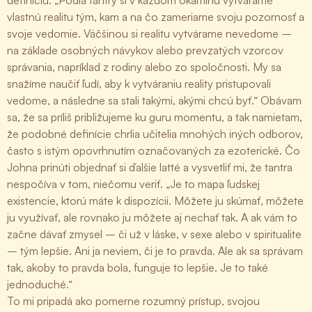
definíciu: „Podľa tantry si v každom okamihu vytvárame
vlastnú realitu tým, kam a na čo zameriame svoju pozornosť a
svoje vedomie. Väčšinou si realitu vytvárame nevedome –
na základe osobných návykov alebo prevzatých vzorcov
správania, napríklad z rodiny alebo zo spoločnosti. My sa
snažíme naučiť ľudí, aby k vytváraniu reality pristupovali
vedome, a následne sa stali takými, akými chcú byť.“ Obávam
sa, že sa príliš približujeme ku guru momentu, a tak namietam,
že podobné definície chrlia učitelia mnohých iných odborov,
často s istým opovrhnutím označovaných za ezoterické. Čo
Johna prinúti objednať si ďalšie latté a vysvetliť mi, že tantra
nespočíva v tom, niečomu veriť. „Je to mapa ľudskej
existencie, ktorú máte k dispozícii. Môžete ju skúmať, môžete
ju využívať, ale rovnako ju môžete aj nechať tak. A ak vám to
začne dávať zmysel – či už v láske, v sexe alebo v spiritualite
– tým lepšie. Ani ja neviem, či je to pravda. Ale ak sa správam
tak, akoby to pravda bola, funguje to lepšie. Je to také
jednoduché.“
To mi pripadá ako pomerne rozumný prístup, svojou