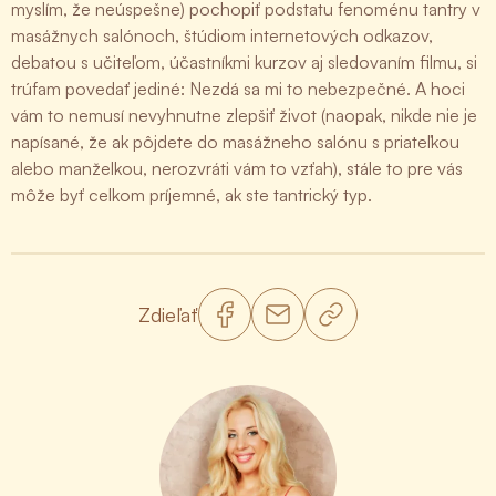
myslím, že neúspešne) pochopiť podstatu fenoménu tantry v
masážnych salónoch, štúdiom internetových odkazov,
debatou s učiteľom, účastníkmi kurzov aj sledovaním filmu, si
trúfam povedať jediné: Nezdá sa mi to nebezpečné. A hoci
vám to nemusí nevyhnutne zlepšiť život (naopak, nikde nie je
napísané, že ak pôjdete do masážneho salónu s priateľkou
alebo manželkou, nerozvráti vám to vzťah), stále to pre vás
môže byť celkom príjemné, ak ste tantrický typ.
Zdieľať