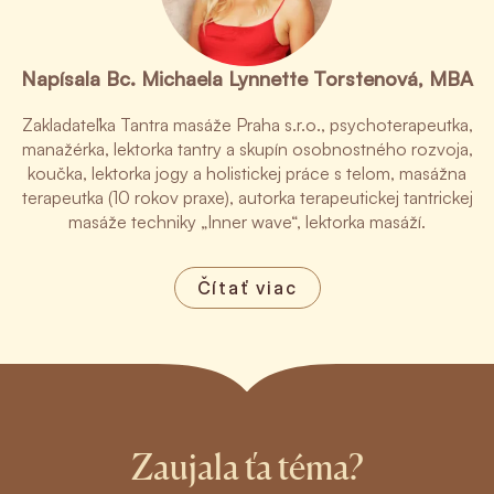
Napísala Bc. Michaela Lynnette Torstenová, MBA
Zakladateľka Tantra masáže Praha s.r.o., psychoterapeutka,
manažérka, lektorka tantry a skupín osobnostného rozvoja,
koučka, lektorka jogy a holistickej práce s telom, masážna
terapeutka (10 rokov praxe), autorka terapeutickej tantrickej
masáže techniky „Inner wave“, lektorka masáží.
Čítať viac
Zaujala ťa téma?