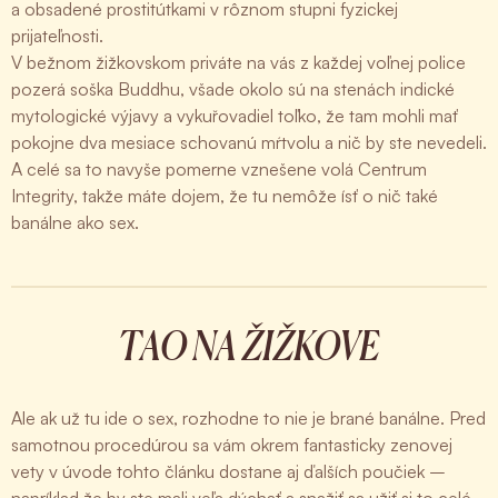
a obsadené prostitútkami v rôznom stupni fyzickej
prijateľnosti.
V bežnom žižkovskom priváte na vás z každej voľnej police
pozerá soška Buddhu, všade okolo sú na stenách indické
mytologické výjavy a vykuřovadiel toľko, že tam mohli mať
pokojne dva mesiace schovanú mŕtvolu a nič by ste nevedeli.
A celé sa to navyše pomerne vznešene volá Centrum
Integrity, takže máte dojem, že tu nemôže ísť o nič také
banálne ako sex.
TAO NA ŽIŽKOVE
Ale ak už tu ide o sex, rozhodne to nie je brané banálne. Pred
samotnou procedúrou sa vám okrem fantasticky zenovej
vety v úvode tohto článku dostane aj ďalších poučiek –