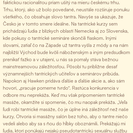
faktickou racionalitou priam ušitý na mieru českému trhu.
Trhu, ktorý, ako už bolo povedané, neustále rozširuje ponuku
všetkého, čo obsahuje slovo tantra. Navyše sa ukazuje, že
Česko je v tomto smere ideálne. Na tantrické kurzy sem
prichádzajú ľudia z blízkych oblastí Nemecka aj zo Slovenska,
kde pokusy o tantrické semináre skončili fiaskom. Inými
slovami, zatiaľ čo na Západe už tantra vyšla z módy a na nám
najbližší Východ bude kvôli náboženským a iným predsudkom
prenikať ťažko a v utajení, u nás sa pomaly stáva bežnou
mainstreamovou záležitosťou. Pôsobí tu približne desať
významnejších tantrických učiteľov a seminárov pribúda.
Napokon aj Hawken pridáva ďalšie a ďalšie akcie a, ako sám
hovorí, „pracuje pomerne tvrdo“. Rastúca konkurencia v
odbore mu neprekáža. Keď mu však pripomeniem tantrické
masáže, okamžite si spomenie, čo mu naopak prekáža. „Veľa
ľudí robí tantrické masáže, čo je úplne iná záležitosť než naše
kurzy. Otvoria si masážny salón bez toho, aby o tantre niečo
vedeli alebo aby sa s ňou do hĺbky oboznámili. Prekážajú mi
ľudia, ktorí ponúkajú nejakú pseudotantrickú sexuálnu službu