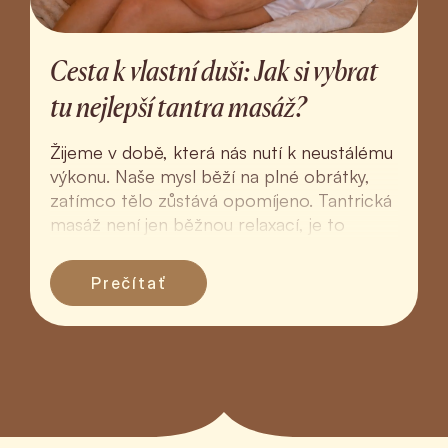
Cesta k vlastní duši: Jak si vybrat
tu nejlepší tantra masáž?
Žijeme v době, která nás nutí k neustálému
výkonu. Naše mysl běží na plné obrátky,
zatímco tělo zůstává opomíjeno. Tantrická
masáž není jen běžnou relaxací, je to
hluboký rituál ná...
Prečítať