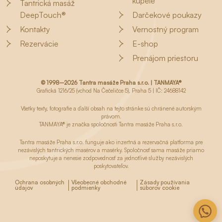
kúpele
Tantrická masáž
DeepTouch®
Darčekové poukazy
Kontakty
Vernostný program
Rezervácie
E-shop
Prenájom priestoru
© 1998–2026 Tantra masáže Praha s.r.o. | TANMAYA®
Grafická 1216/25 (vchod Na Čečeličce 5), Praha 5 | IČ: 24688142
Všetky texty, fotografie a ďalší obsah na tejto stránke sú chránené autorským
právom.
TANMAYA® je značka spoločnosti Tantra masáže Praha s.r.o.
Tantra masáže Praha s.r.o. funguje ako inzertná a rezervačná platforma pre
nezávislých tantrických masérov a masérky. Spoločnosť sama masáže priamo
neposkytuje a nenesie zodpovednosť za jednotlivé služby nezávislých
poskytovateľov.
Ochrana osobných
Všeobecné obchodné
Zásady používania
údajov
podmienky
súborov cookie