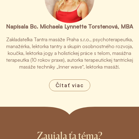
Napísala Bc. Michaela Lynnette Torstenová, MBA
Zakladateľka Tantra masáže Praha s.r.o., psychoterapeutka,
manažérka, lektorka tantry a skupín osobnostného rozvoja,
koučka, lektorka jogy a holistickej práce s telom, masážna
terapeutka (10 rokov praxe), autorka terapeutickej tantrickej
masáže techniky „Inner wave“, lektorka masáží.
Čítať viac
Zaujala ťa téma?