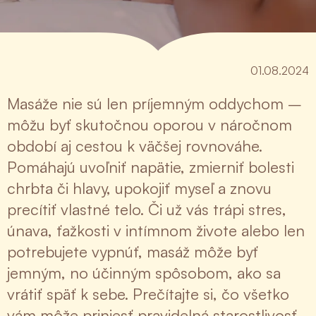
01.08.2024
Masáže nie sú len príjemným oddychom –
môžu byť skutočnou oporou v náročnom
období aj cestou k väčšej rovnováhe.
Pomáhajú uvoľniť napätie, zmierniť bolesti
chrbta či hlavy, upokojiť myseľ a znovu
precítiť vlastné telo. Či už vás trápi stres,
únava, ťažkosti v intímnom živote alebo len
potrebujete vypnúť, masáž môže byť
jemným, no účinným spôsobom, ako sa
vrátiť späť k sebe. Prečítajte si, čo všetko
vám môže priniesť pravidelná starostlivosť