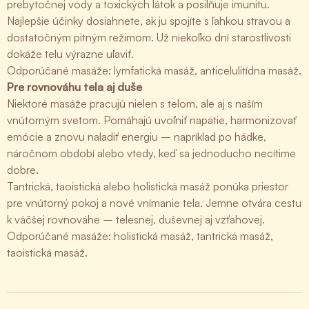
prebytočnej vody a toxických látok a posilňuje imunitu.
Najlepšie účinky dosiahnete, ak ju spojíte s ľahkou stravou a
dostatočným pitným režimom. Už niekoľko dní starostlivosti
dokáže telu výrazne uľaviť.
Odporúčané masáže: lymfatická masáž, anticelulitídna masáž.
Pre rovnováhu tela aj duše
Niektoré masáže pracujú nielen s telom, ale aj s naším
vnútorným svetom. Pomáhajú uvoľniť napätie, harmonizovať
emócie a znovu naladiť energiu – napríklad po hádke,
náročnom období alebo vtedy, keď sa jednoducho necítime
dobre.
Tantrická, taoistická alebo holistická masáž ponúka priestor
pre vnútorný pokoj a nové vnímanie tela. Jemne otvára cestu
k väčšej rovnováhe – telesnej, duševnej aj vzťahovej.
Odporúčané masáže: holistická masáž, tantrická masáž,
taoistická masáž.