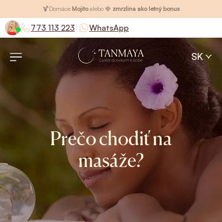
🍹
Domáce
Mojito
alebo 🍓
zmrzlina ako letný bonus
|
773 113 223
WhatsApp
SK
Prečo chodiť na
masáže?