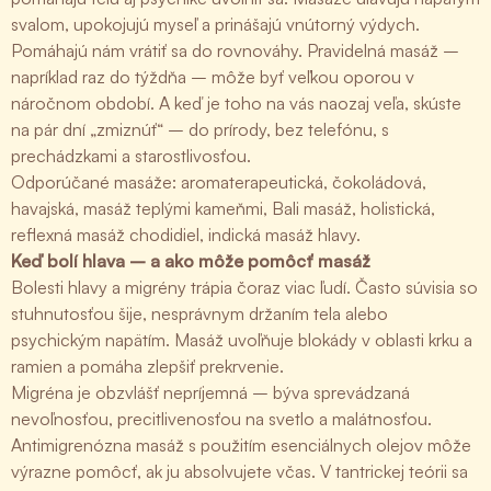
svalom, upokojujú myseľ a prinášajú vnútorný výdych.
Pomáhajú nám vrátiť sa do rovnováhy. Pravidelná masáž –
napríklad raz do týždňa – môže byť veľkou oporou v
náročnom období. A keď je toho na vás naozaj veľa, skúste
na pár dní „zmiznúť“ – do prírody, bez telefónu, s
prechádzkami a starostlivosťou.
Odporúčané masáže: aromaterapeutická, čokoládová,
havajská, masáž teplými kameňmi, Bali masáž, holistická,
reflexná masáž chodidiel, indická masáž hlavy.
Keď bolí hlava – a ako môže pomôcť masáž
Bolesti hlavy a migrény trápia čoraz viac ľudí. Často súvisia so
stuhnutosťou šije, nesprávnym držaním tela alebo
psychickým napätím. Masáž uvoľňuje blokády v oblasti krku a
ramien a pomáha zlepšiť prekrvenie.
Migréna je obzvlášť nepríjemná – býva sprevádzaná
nevoľnosťou, precitlivenosťou na svetlo a malátnosťou.
Antimigrenózna masáž s použitím esenciálnych olejov môže
výrazne pomôcť, ak ju absolvujete včas. V tantrickej teórii sa