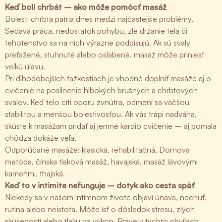
Keď bolí chrbát – ako môže pomôcť masáž
Bolesti chrbta patria dnes medzi najčastejšie problémy.
Sedavá práca, nedostatok pohybu, zlé držanie tela či
tehotenstvo sa na nich výrazne podpisujú. Ak sú svaly
preťažené, stuhnuté alebo oslabené, masáž môže priniesť
veľkú úľavu.
Pri dlhodobejších ťažkostiach je vhodné doplniť masáže aj o
cvičenie na posilnenie hlbokých brušných a chrbtových
svalov. Keď telo cíti oporu zvnútra, odmení sa väčšou
stabilitou a menšou bolestivosťou. Ak vás trápi nadváha,
skúste k masážam pridať aj jemné kardio cvičenie – aj pomalá
chôdza dokáže veľa.
Odporúčané masáže: klasická, rehabilitačná, Dornova
metóda, čínska tlaková masáž, havajská, masáž lávovými
kameňmi, thajská.
Keď to v intimite nefunguje – dotyk ako cesta späť
Niekedy sa v našom intímnom živote objaví únava, nechuť,
rutina alebo neistota. Môže ísť o dôsledok stresu, zlých
skúseností alebo tlaku na výkon. Práve v týchto chvíľach