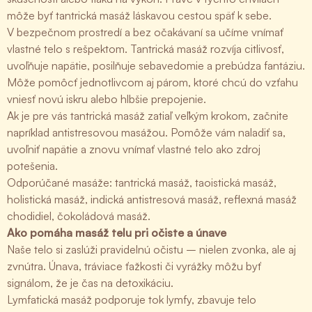
môže byť tantrická masáž láskavou cestou späť k sebe.
V bezpečnom prostredí a bez očakávaní sa učíme vnímať
vlastné telo s rešpektom. Tantrická masáž rozvíja citlivosť,
uvoľňuje napätie, posilňuje sebavedomie a prebúdza fantáziu.
Môže pomôcť jednotlivcom aj párom, ktoré chcú do vzťahu
vniesť novú iskru alebo hlbšie prepojenie.
Ak je pre vás tantrická masáž zatiaľ veľkým krokom, začnite
napríklad antistresovou masážou. Pomôže vám naladiť sa,
uvoľniť napätie a znovu vnímať vlastné telo ako zdroj
potešenia.
Odporúčané masáže: tantrická masáž, taoistická masáž,
holistická masáž, indická antistresová masáž, reflexná masáž
chodidiel, čokoládová masáž.
Ako pomáha masáž telu pri očiste a únave
Naše telo si zaslúži pravidelnú očistu – nielen zvonka, ale aj
zvnútra. Únava, tráviace ťažkosti či vyrážky môžu byť
signálom, že je čas na detoxikáciu.
Lymfatická masáž podporuje tok lymfy, zbavuje telo