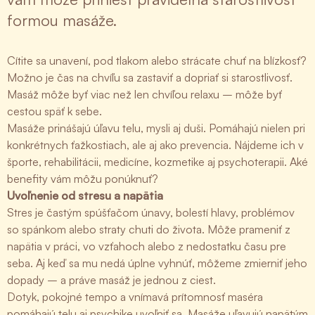
formou masáže.
Cítite sa unavení, pod tlakom alebo strácate chuť na blízkosť?
Možno je čas na chvíľu sa zastaviť a dopriať si starostlivosť.
Masáž môže byť viac než len chvíľou relaxu – môže byť
cestou späť k sebe.
Masáže prinášajú úľavu telu, mysli aj duši. Pomáhajú nielen pri
konkrétnych ťažkostiach, ale aj ako prevencia. Nájdeme ich v
športe, rehabilitácii, medicíne, kozmetike aj psychoterapii. Aké
benefity vám môžu ponúknuť?
Uvoľnenie od stresu a napätia
Stres je častým spúšťačom únavy, bolestí hlavy, problémov
so spánkom alebo straty chuti do života. Môže prameniť z
napätia v práci, vo vzťahoch alebo z nedostatku času pre
seba. Aj keď sa mu nedá úplne vyhnúť, môžeme zmierniť jeho
dopady – a práve masáž je jednou z ciest.
Dotyk, pokojné tempo a vnímavá prítomnosť maséra
pomáhajú telu aj psychike uvoľniť sa. Masáže uľavujú napätým