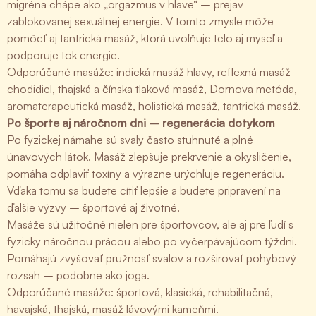
migréna chápe ako „orgazmus v hlave“ – prejav
zablokovanej sexuálnej energie. V tomto zmysle môže
pomôcť aj tantrická masáž, ktorá uvoľňuje telo aj myseľ a
podporuje tok energie.
Odporúčané masáže: indická masáž hlavy, reflexná masáž
chodidiel, thajská a čínska tlaková masáž, Dornova metóda,
aromaterapeutická masáž, holistická masáž, tantrická masáž.
Po športe aj náročnom dni – regenerácia dotykom
Po fyzickej námahe sú svaly často stuhnuté a plné
únavových látok. Masáž zlepšuje prekrvenie a okysličenie,
pomáha odplaviť toxíny a výrazne urýchľuje regeneráciu.
Vďaka tomu sa budete cítiť lepšie a budete pripravení na
ďalšie výzvy – športové aj životné.
Masáže sú užitočné nielen pre športovcov, ale aj pre ľudí s
fyzicky náročnou prácou alebo po vyčerpávajúcom týždni.
Pomáhajú zvyšovať pružnosť svalov a rozširovať pohybový
rozsah – podobne ako joga.
Odporúčané masáže: športová, klasická, rehabilitačná,
havajská, thajská, masáž lávovými kameňmi.