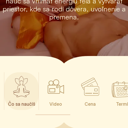
nauč sa vnímať energiu tela a vytvárať
priestor, kde sa rodí dôvera, uvoľnenie a
premena.
Čo sa naučíš
Video
Cena
Termí