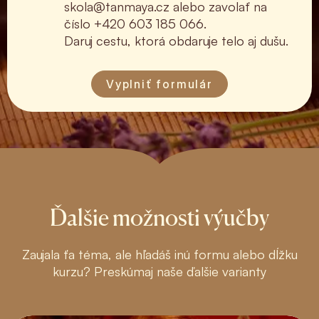
skola@tanmaya.cz
alebo zavolať na
číslo
+420 603 185 066
.
Daruj cestu, ktorá obdaruje telo aj dušu.
Vyplniť formulár
Ďalšie možnosti výučby
Zaujala ťa téma, ale hľadáš inú formu alebo dĺžku
kurzu? Preskúmaj naše ďalšie varianty