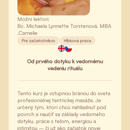
Možní lektori:
Bc. Michaela Lynnette Torstenová, MBA
,Camelie
Pre začiatočníkov
Hĺbková práca
Od prvého dotyku k vedomému
vedeniu rituálu
Tento kurz je vstupnou bránou do sveta
profesionálnej tantrickej masáže. Je
určený tým, ktorí chcú nahliadnuť pod
povrch a naučiť sa základy vedomého
dotyku, práce s telom, energiou a
intimitou – či už ako začiatok novej