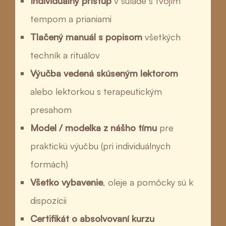
Individuálny prístup
v súlade s tvojím
tempom a prianiami
Tlačený manuál s popisom
všetkých
techník a rituálov
Výučba vedená skúseným lektorom
alebo lektorkou s terapeutickým
presahom
Model / modelka z nášho tímu
pre
praktickú výučbu (pri individuálnych
formách)
Všetko vybavenie
, oleje a pomôcky sú k
dispozícii
Certifikát o absolvovaní kurzu