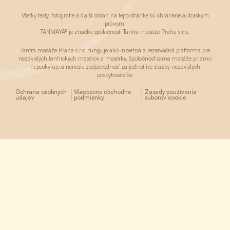
Všetky texty, fotografie a ďalší obsah na tejto stránke sú chránené autorským
právom.
TANMAYA® je značka spoločnosti Tantra masáže Praha s.r.o.
Tantra masáže Praha s.r.o. funguje ako inzertná a rezervačná platforma pre
nezávislých tantrických masérov a masérky. Spoločnosť sama masáže priamo
neposkytuje a nenesie zodpovednosť za jednotlivé služby nezávislých
poskytovateľov.
Ochrana osobných
Všeobecné obchodné
Zásady používania
údajov
podmienky
súborov cookie