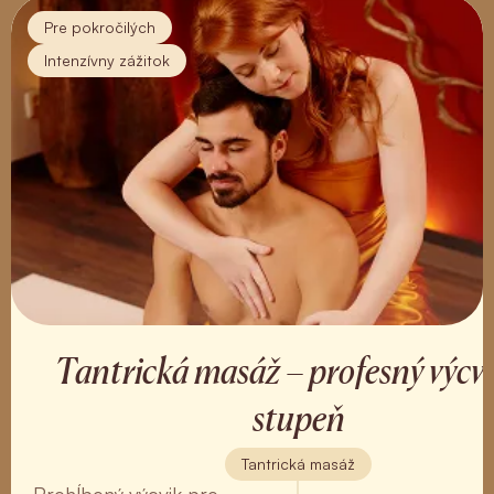
Pre pokročilých
Intenzívny zážitok
Tantrická masáž – profesný výcvik
stupeň
Tantrická masáž
Prehĺbený výcvik pre