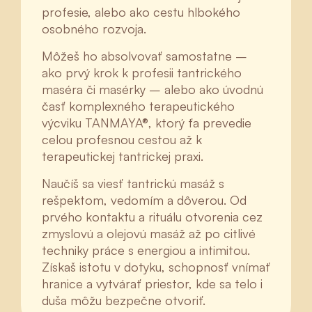
profesie, alebo ako cestu hlbokého
osobného rozvoja.
Môžeš ho absolvovať samostatne –
ako prvý krok k profesii tantrického
maséra či masérky – alebo ako úvodnú
časť komplexného terapeutického
výcviku TANMAYA®, ktorý ťa prevedie
celou profesnou cestou až k
terapeutickej tantrickej praxi.
Naučíš sa viesť tantrickú masáž s
rešpektom, vedomím a dôverou. Od
prvého kontaktu a rituálu otvorenia cez
zmyslovú a olejovú masáž až po citlivé
techniky práce s energiou a intimitou.
Získaš istotu v dotyku, schopnosť vnímať
hranice a vytvárať priestor, kde sa telo i
duša môžu bezpečne otvoriť.