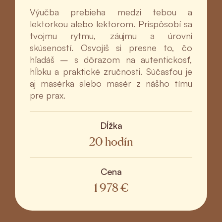
Výučba prebieha medzi tebou a
lektorkou alebo lektorom. Prispôsobí sa
tvojmu rytmu, záujmu a úrovni
skúseností. Osvojíš si presne to, čo
hľadáš – s dôrazom na autentickosť,
hĺbku a praktické zručnosti. Súčasťou je
aj masérka alebo masér z nášho tímu
pre prax.
Dĺžka
20 hodín
Cena
1 978 €