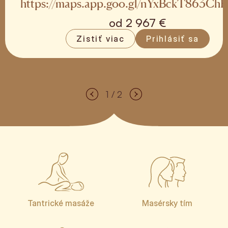
https://maps.app.goo.gl/nYxBckT863Ch
od
2 967 €
Zistiť viac
Prihlásiť sa
1 / 2
Tantrické masáže
Masérsky tím