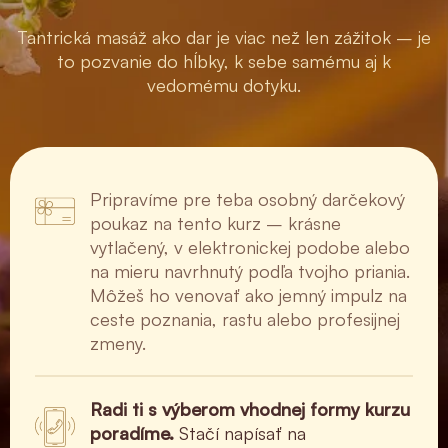
Tantrická masáž ako dar je viac než len zážitok – je
to pozvanie do hĺbky, k sebe samému aj k
vedomému dotyku.
Pripravíme pre teba osobný darčekový
poukaz na tento kurz – krásne
vytlačený, v elektronickej podobe alebo
na mieru navrhnutý podľa tvojho priania.
Môžeš ho venovať ako jemný impulz na
ceste poznania, rastu alebo profesijnej
zmeny.
Radi ti s výberom vhodnej formy kurzu
poradíme.
Stačí napísať na