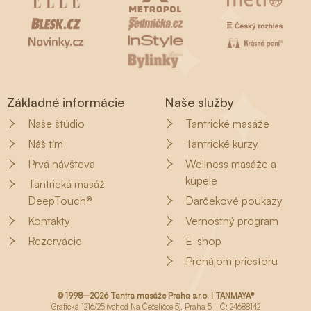
Základné informácie
Naše služby
Naše štúdio
Tantrické masáže
Náš tím
Tantrické kurzy
Prvá návšteva
Wellness masáže a
kúpele
Tantrická masáž
DeepTouch®
Darčekové poukazy
Kontakty
Vernostný program
Rezervácie
E-shop
Prenájom priestoru
© 1998–2026 Tantra masáže Praha s.r.o. | TANMAYA®
Grafická 1216/25 (vchod Na Čečeličce 5), Praha 5 | IČ: 24688142