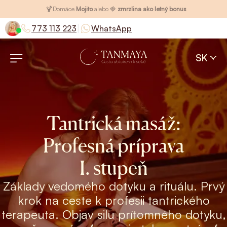
🍹
Domáce
Mojito
alebo 🍓
zmrzlina ako letný bonus
|
773 113 223
WhatsApp
SK
Tantrická masáž:
Profesná príprava
I. stupeň
Základy vedomého dotyku a rituálu. Prvý
krok na ceste k profesii tantrického
terapeuta. Objav silu prítomného dotyku,