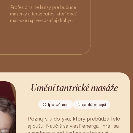
Profesionálne kurzy pre budúce
masérky a terapeutov, ktorí chcú
masážou sprevádzať aj druhých.
Umění tantrické masáže
Odporúčame
Najobľúbenejší
Poznaj silu dotyku, ktorý prebúdza telo
aj dušu. Naučíš sa viesť energiu, hrať sa
s dychom a dotýkať sa s istotou aj