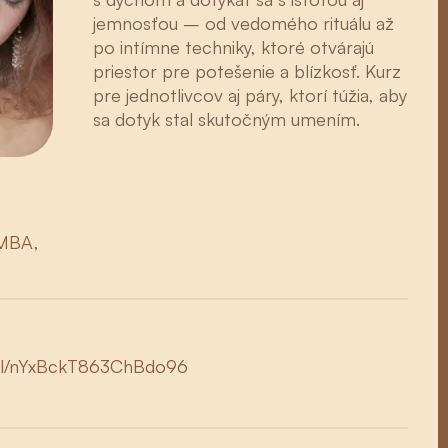
jemnosťou – od vedomého rituálu až
po intímne techniky, ktoré otvárajú
priestor pre potešenie a blízkosť. Kurz
pre jednotlivcov aj páry, ktorí túžia, aby
sa dotyk stal skutočným umením.
 MBA,
.gl/nYxBckT863ChBdo96