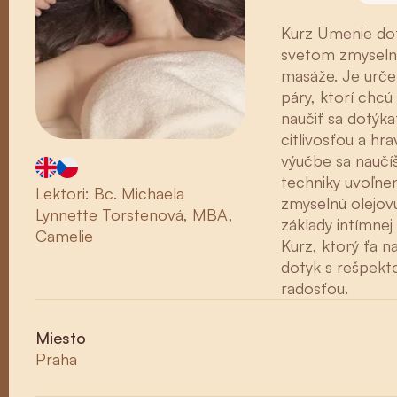
Kurz Umenie dot
svetom zmyselne
masáže. Je určen
páry, ktorí chcú
naučiť sa dotýka
citlivosťou a hra
výučbe sa naučíš
techniky uvoľnen
Lektori: Bc. Michaela
zmyselnú olejov
Lynnette Torstenová, MBA,
základy intímnej
Camelie
Kurz, ktorý ťa na
dotyk s rešpekt
radosťou.
Miesto
Praha