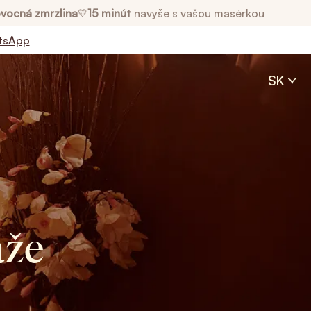
vocná zmrzlina
15 minút
navyše s vašou masérkou
💛
tsApp
SK
áže