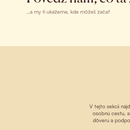
...a my ti ukážeme, kde môžeš začať
V tejto sekcii ná
osobnú cestu, a
dôveru a podpor