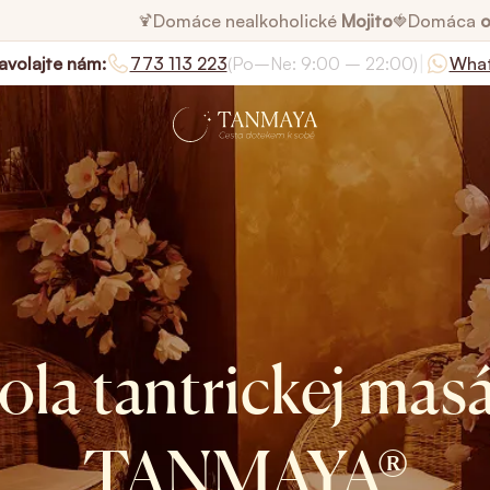
Domáce nealkoholické
Mojito
Domáca
o
🍹
🍓
|
avolajte nám:
773 113 223
(Po–Ne: 9:00 – 22:00)
Wha
ola tantrickej mas
TANMAYA®