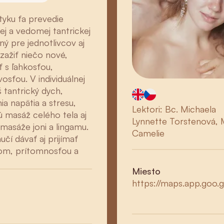
yku ťa prevedie
j a vedomej tantrickej
ý pre jednotlivcov aj
 zažiť niečo nové,
ť s ľahkosťou,
vosťou. V individuálnej
 tantrický dych,
ia napätia a stresu,
Lektori: Bc. Michaela
ú masáž celého tela aj
Lynnette Torstenová,
 masáže joni a lingamu.
Camelie
učí dávať aj prijímať
om, prítomnosťou a
Miesto
https://maps.app.goo