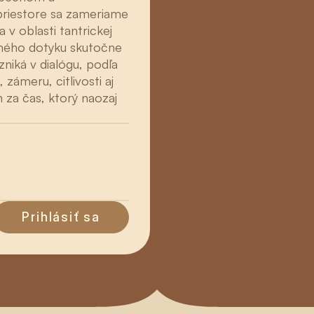
riestore sa zameriame
 v oblasti tantrickej
ého dotyku skutočne
zniká v dialógu, podľa
, zámeru, citlivosti aj
n za čas, ktorý naozaj
Prihlásiť sa