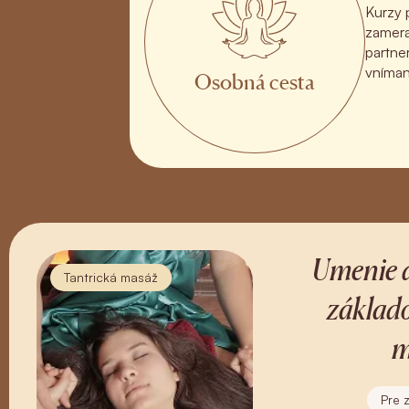
Kurzy 
zamera
partner
vnímani
Osobná cesta
Umenie d
Tantrická masáž
základo
m
Pre 