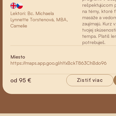
rešpektujúcom p
na témy, ktoré ťa
Lektori: Bc. Michaela
masáže a vedom
Lynnette Torstenová, MBA,
zaujímajú. Kurz v
Camelie
tvojej skúsenosti
tempa. Platíš le
potrebuješ.
Miesto
https://maps.app.goo.gl/nYxBckT863ChBdo96
od
95 €
Zistiť viac