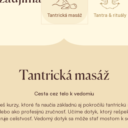
Tantrická masáž
Tantra & rituály
Tantrická masáž
Cesta cez telo k vedomiu
jdeš kurzy, ktoré ťa naučia základnú aj pokročilú tantric
lebo ako profesijnú zručnosť. Učíme dotyk, ktorý rešpekt
uje celistvosť. Vedomý dotyk sa môže stať mostom k s