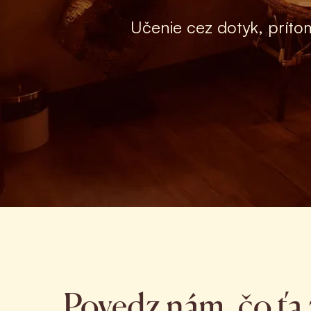
Učenie cez dotyk, príto
Povedz nám, čo ťa