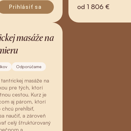
od
1 806 €
Prihlásiť sa
ickej masáže na
mieru
íkov
Odporúčame
z tantrickej masáže na
ou pre tých, ktorí
tnou cestou. Kurz je
com aj párom, ktorí
 chcú prehĺbiť,
a naučiť, a zároveň
ať celý štruktúrovaný
zpečnom a