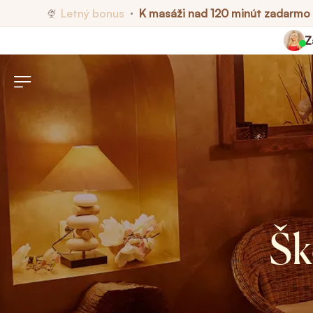
Letný bonus
K masáži nad 120 minút zadarmo
🍨
•
Z
Šk