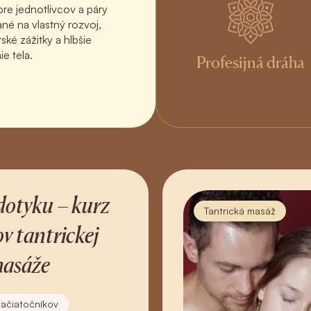
pre jednotlivcov a páry
né na vlastný rozvoj,
ské zážitky a hlbšie
e tela.
Profesijná dráha
otyku – kurz
Tantrická masáž
v tantrickej
asáže
začiatočníkov