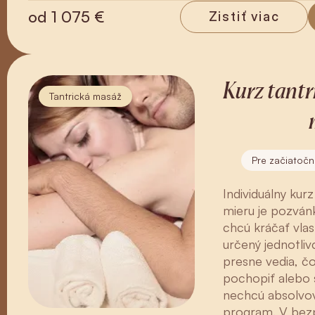
od
1 075 €
Zistiť viac
Kurz tantr
Tantrická masáž
Pre začiatočn
Individuálny kur
mieru je pozvánk
chcú kráčať vlas
určený jednotliv
presne vedia, čo
pochopiť alebo s
nechcú absolvov
program. V be