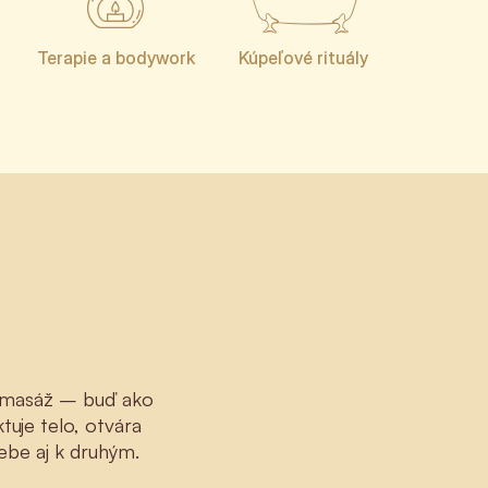
Terapie a bodywork
Kúpeľové rituály
kú masáž – buď ako
uje telo, otvára
ebe aj k druhým.