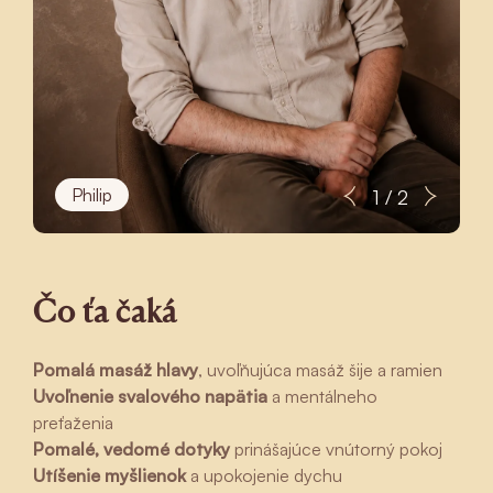
Philip
1 / 2
Čo ťa čaká
Pomalá masáž hlavy
, uvoľňujúca masáž šije a ramien
Uvoľnenie svalového napätia
a mentálneho
preťaženia
Pomalé, vedomé dotyky
prinášajúce vnútorný pokoj
Utíšenie myšlienok
a upokojenie dychu