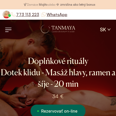
🍹
Domáce
Mojito
alebo 🍓
zmrzlina ako letný bonus
|
773 113 223
WhatsApp
SK
Doplňkové rituály
Dotek klidu - Masáž hlavy, ramen a
šíje - 20 min
34 €
Rezervovať on-line