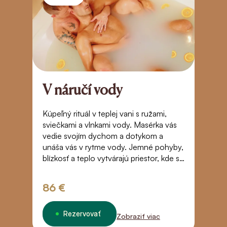
V náručí vody
R
z
Kúpeľný rituál v teplej vani s ružami,
sviečkami a vlnkami vody. Masérka vás
S
vedie svojím dychom a dotykom a
a
unáša vás v rytme vody. Jemné pohyby,
sv
blízkosť a teplo vytvárajú priestor, kde sa
j
čas zastaví. Dotyk, ktorý vás prenesie za
– 
hranice bežného vnímania – do stavu
v
86 €
3
beztiaže, dôvery a tichého spojenia.
Rezervovať
Zobraziť viac