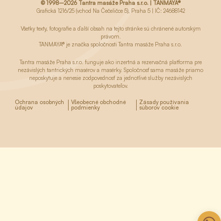
© 1998–2026 Tantra masáže Praha s.r.o. | TANMAYA®
Grafická 1216/25 (vchod Na Čečeličce 5), Praha 5 | IČ: 24688142
Všetky texty, fotografie a ďalší obsah na tejto stránke sú chránené autorským
právom.
TANMAYA® je značka spoločnosti Tantra masáže Praha s.r.o.
Tantra masáže Praha s.r.o. funguje ako inzertná a rezervačná platforma pre
nezávislých tantrických masérov a masérky. Spoločnosť sama masáže priamo
neposkytuje a nenesie zodpovednosť za jednotlivé služby nezávislých
poskytovateľov.
Ochrana osobných
Všeobecné obchodné
Zásady používania
údajov
podmienky
súborov cookie