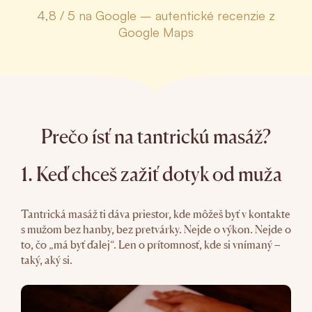
4,8 / 5 na Google – autentické recenzie z
Google Maps
Prečo ísť na tantrickú masáž?
1. Keď chceš zažiť dotyk od muža
Tantrická masáž ti dáva priestor, kde môžeš byť v kontakte
s mužom bez hanby, bez pretvárky. Nejde o výkon. Nejde o
to, čo „má byť ďalej“. Len o prítomnosť, kde si vnímaný –
taký, aký si.