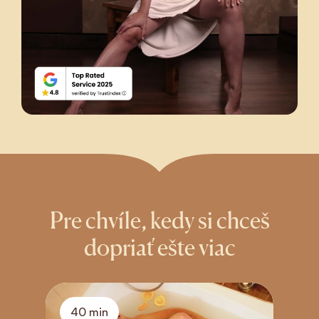
Pre chvíle, kedy si chceš
dopriať ešte viac
40 min