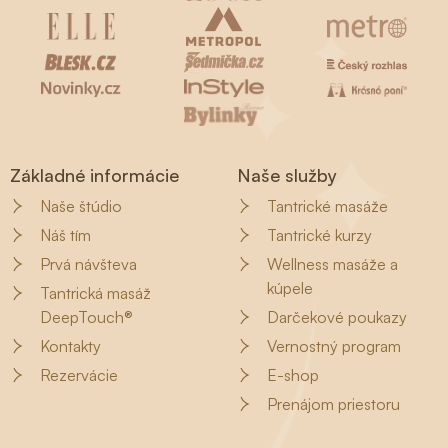
Základné informácie
Naše služby
Naše štúdio
Tantrické masáže
Náš tím
Tantrické kurzy
Prvá návšteva
Wellness masáže a
kúpele
Tantrická masáž
DeepTouch®
Darčekové poukazy
Kontakty
Vernostný program
Rezervácie
E-shop
Prenájom priestoru