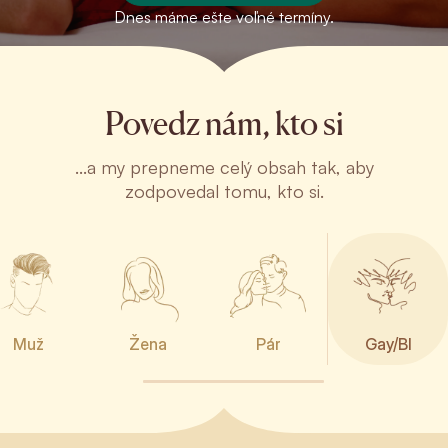
Dnes máme ešte voľné termíny.
Povedz nám, kto si
...a my prepneme celý obsah tak, aby
zodpovedal tomu, kto si.
Muž
Žena
Pár
Gay/BI