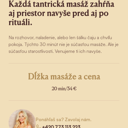
Každá tantrická masáž zahŕňa
aj priestor navyše pred aj po
rituáli.
Na rozhovor, naladenie, alebo len šálku čaju a chvíľu
pokoja. Týchto 30 minút nie je súčasťou masáže. Ale je
súčasťou starostlivosti. Venujeme ti ich navyše.
Dĺžka masáže a cena
20 min
/
34 €
Ponáhľaš sa? Zavolaj nám.
+420 773 113 223