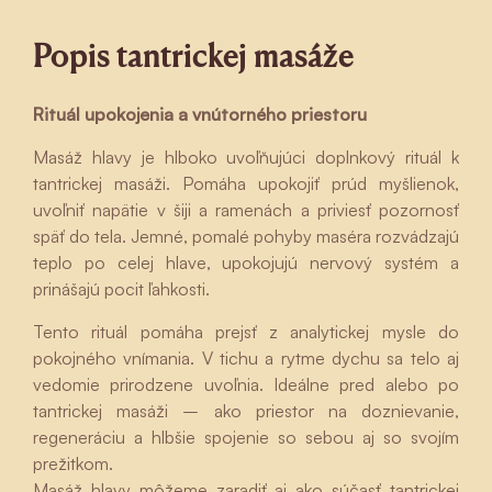
Popis tantrickej masáže
Rituál upokojenia a vnútorného priestoru
Masáž hlavy je hlboko uvoľňujúci doplnkový rituál k
tantrickej masáži. Pomáha upokojiť prúd myšlienok,
uvoľniť napätie v šiji a ramenách a priviesť pozornosť
späť do tela. Jemné, pomalé pohyby maséra rozvádzajú
teplo po celej hlave, upokojujú nervový systém a
prinášajú pocit ľahkosti.
Tento rituál pomáha prejsť z analytickej mysle do
pokojného vnímania. V tichu a rytme dychu sa telo aj
vedomie prirodzene uvoľnia. Ideálne pred alebo po
tantrickej masáži – ako priestor na doznievanie,
regeneráciu a hlbšie spojenie so sebou aj so svojím
prežitkom.
Masáž hlavy môžeme zaradiť aj ako súčasť tantrickej