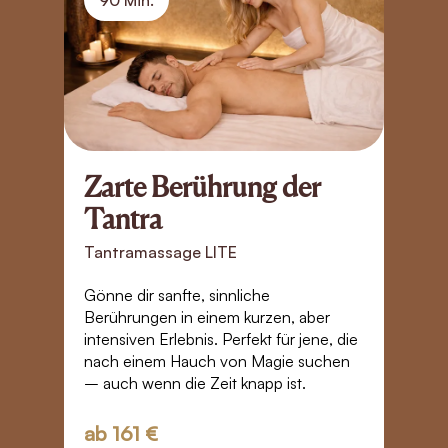
90 Min.
Zarte Berührung der
B
Tantra
S
Tantramassage LITE
T
Gönne dir sanfte, sinnliche
Ta
Berührungen in einem kurzen, aber
Zä
intensiven Erlebnis. Perfekt für jene, die
Je
nach einem Hauch von Magie suchen
E
– auch wenn die Zeit knapp ist.
K
ab
161 €
a