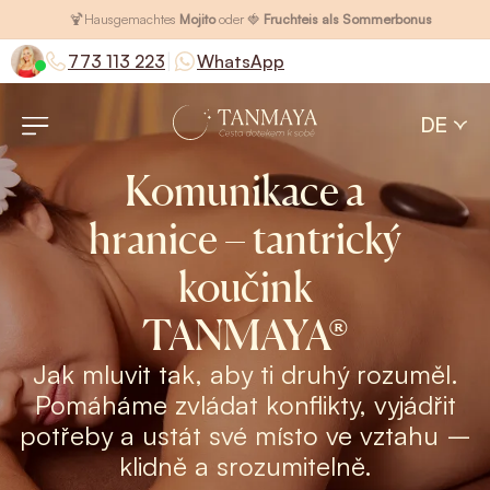
🍹
Hausgemachtes
Mojito
oder 🍓
Fruchteis als Sommerbonus
|
773 113 223
WhatsApp
DE
Komunikace a
hranice – tantrický
koučink
TANMAYA®
Jak mluvit tak, aby ti druhý rozuměl.
Pomáháme zvládat konflikty, vyjádřit
potřeby a ustát své místo ve vztahu –
klidně a srozumitelně.