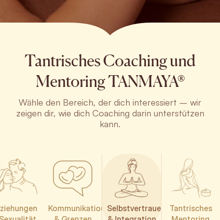
Tantrisches Coaching und
Mentoring TANMAYA®
Wähle den Bereich, der dich interessiert – wir
zeigen dir, wie dich Coaching darin unterstützen
kann.
ziehungen
Kommunikation
Selbstvertrauen
Tantrisches
Sexualität
& Grenzen
& Integration
Mentoring