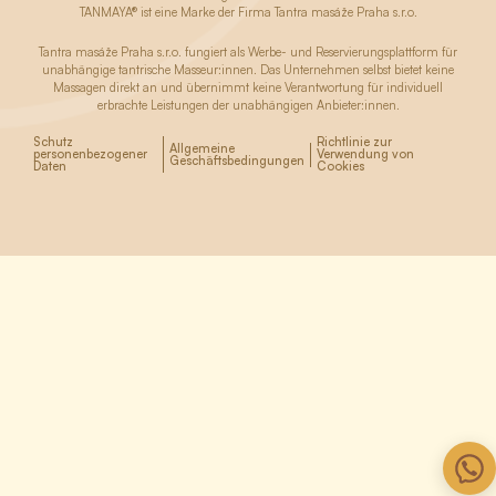
TANMAYA® ist eine Marke der Firma Tantra masáže Praha s.r.o.
Tantra masáže Praha s.r.o. fungiert als Werbe- und Reservierungsplattform für
unabhängige tantrische Masseur:innen. Das Unternehmen selbst bietet keine
Massagen direkt an und übernimmt keine Verantwortung für individuell
erbrachte Leistungen der unabhängigen Anbieter:innen.
Schutz
Richtlinie zur
Allgemeine
personenbezogener
Verwendung von
Geschäftsbedingungen
Daten
Cookies