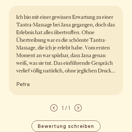
Ich bin mit einer gewissen Erwartung zu einer
Tantra-Massage bei Jana gegangen, doch das
Erlebnis hat alles übertroffen. Ohne
Übertreibung war es die schönste Tantra-
Massage, die ich je erlebt habe. Vom ersten
Moment an war spürbar, dass Jana genau
weiß, was sie tut. Das einführende Gespräch
verlief völlig natürlich, ohne jeglichen Druck,
und schuf einen geschützten Raum, in dem
Petra
ich mich vollkommen entspannen konnte.
Bereits während des Einstiegsrituals gelang es
ihr, sich einfühlsam auf mich einzustimmen,
1 / 1
und die gesamte Tantra-Massage verlief mit
unglaublicher Leichtigkeit und echter
Präsenz. Ich muss zugeben, dass ich mir bei
Bewertung schreiben
unserem ersten Treffen nicht vorstellen