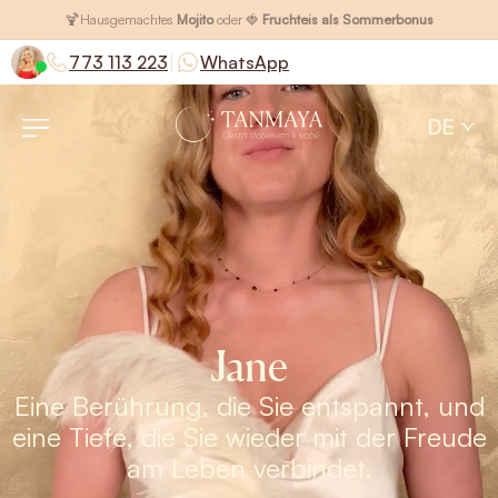
🍹
Hausgemachtes
Mojito
oder 🍓
Fruchteis als Sommerbonus
|
773 113 223
WhatsApp
DE
Jane
Eine Berührung, die Sie entspannt, und
eine Tiefe, die Sie wieder mit der Freude
am Leben verbindet.