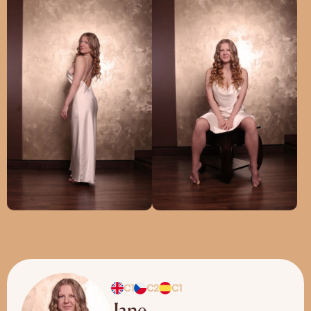
C1
C2
C1
Jane