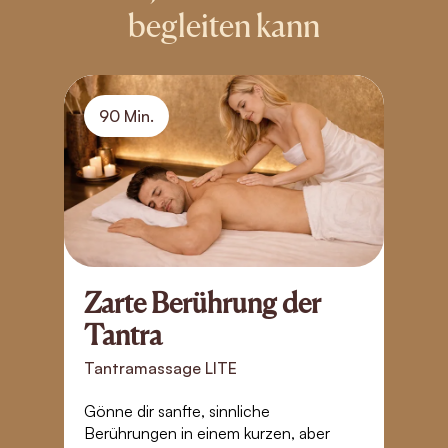
begleiten kann
90 Min.
Zarte Berührung der
B
Tantra
S
Tantramassage LITE
T
Gönne dir sanfte, sinnliche
Ta
Berührungen in einem kurzen, aber
Zä