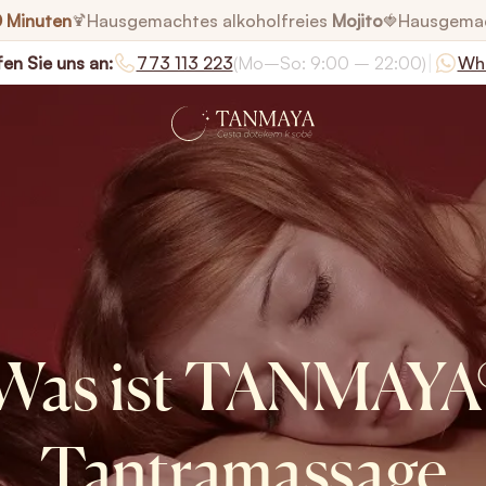
0 Minuten
Hausgemachtes alkoholfreies
Mojito
Hausgema
🍹
🍓
|
en Sie uns an:
773 113 223
(Mo–So: 9:00 – 22:00)
Wh
Was ist TANMAYA
Tantramassage