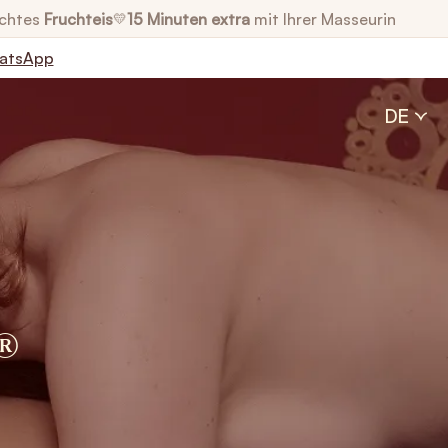
chtes
Fruchteis
15 Minuten extra
mit Ihrer Masseurin
💛
atsApp
DE
®