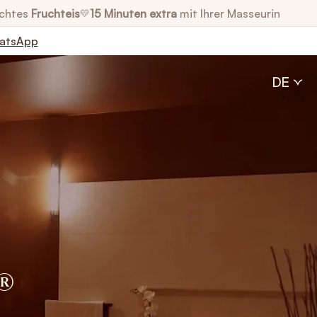
chtes
Fruchteis
15 Minuten extra
mit Ihrer Masseurin
💛
atsApp
DE
®