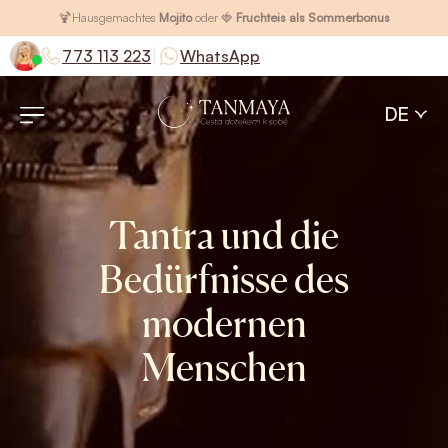
🍹
Hausgemachtes
Mojito
oder 🍓
Fruchteis als Sommerbonus
|
773 113 223
WhatsApp
DE
Tantra und die
Bedürfnisse des
modernen
Menschen