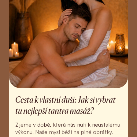
Cesta k vlastní duši: Jak si vybrat
tu nejlepší tantra masáž?
Žijeme v době, která nás nutí k neustálému
výkonu. Naše mysl běží na plné obrátky,