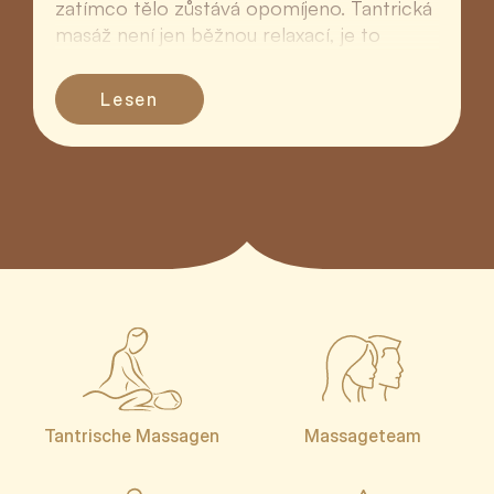
zatímco tělo zůstává opomíjeno. Tantrická
masáž není jen běžnou relaxací, je to
hluboký rituál ná...
Lesen
Tantrische Massagen
Massageteam