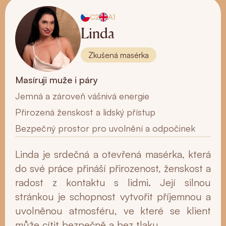
C2
A1
Linda
Zkušená masérka
Masíruji muže i páry
Jemná a zároveň vášnivá energie
Přirozená ženskost a lidský přístup
Bezpečný prostor pro uvolnění a odpočinek
Linda je srdečná a otevřená masérka, která
do své práce přináší přirozenost, ženskost a
radost z kontaktu s lidmi. Její silnou
stránkou je schopnost vytvořit příjemnou a
uvolněnou atmosféru, ve které se klient
může cítit bezpečně a bez tlaku.