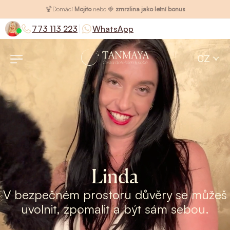
🍹
Domácí
Mojito
nebo 🍓
zmrzlina jako letní bonus
|
773 113 223
WhatsApp
CZ
Linda
V bezpečném prostoru důvěry se můžeš
uvolnit, zpomalit a být sám sebou.