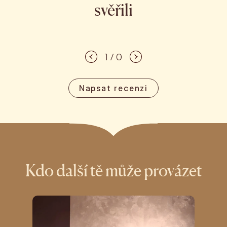
svěřili
1 / 0
Napsat recenzi
Kdo další tě může provázet