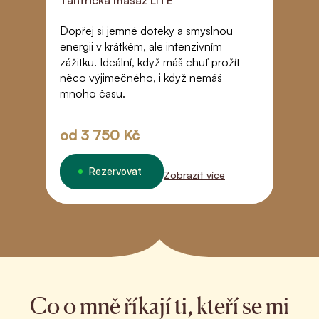
Tantrická masáž LITE
Dopřej si jemné doteky a smyslnou
R
energii v krátkém, ale intenzivním
š
zážitku. Ideální, když máš chuť prožít
m
něco výjimečného, i když nemáš
př
mnoho času.
z
D
m
od
3 750 Kč
Rezervovat
Zobrazit více
Co o mně říkají ti, kteří se mi