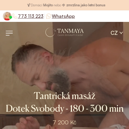
🍹
Domácí
Mojito
nebo 🍓
zmrzlina jako letní bonus
|
773 113 223
WhatsApp
CZ
Tantrická masáž
Dotek Svobody - 180 - 300 min
7 200 Kč