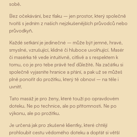
sobě.
Bez očekávání, bez tlaku – jen prostor, který společně
tvoříš s jedním z našich nejzkušenějších průvodců nebo
průvodkyň.
Každé setkání je jedinečné – může být jemné, hravé,
smyslné, vzrušující, klidné či hluboce uvolňující. Masér
či masérka tě vede intuitivně, citlivě a s respektem k
tomu, co je pro tebe právě teď důležité. Na začátku si
společně vyjasníte hranice a přání, a pak už se můžeš
plně ponořit do prožitku, který tě obnoví – na těle i
uvnitř.
Tato masáž je pro ženy, které touží po opravdovém
doteku. Ne po technice, ale po přítomnosti. Ne po
výkonu, ale po prožitku.
Je určená jak pro zkušené klientky, které chtějí
prohloubit cestu vědomého doteku a dopřát si větší