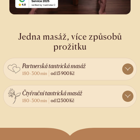
Jedna masáž, více způsobů
prožitku
Partnerská tantrická masáž
180 - 300 min
od
13 900 Kč
Čtyřruční tantrická masáž
180 - 300 min
od
12 300 Kč