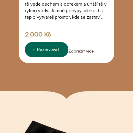
tě vede dechem a dotekem a unáší tě v
sv
rytmu vody. Jemné pohyby, blízkost a
je
teplo vytvářejí prostor, kde se zastaví
do
čas. Dotek, který tě přenese za hranice
běžného vnímání – do beztíže, důvěry
2 000 Kč
9
a tichého spojení.
Rezervovat
Zobrazit více