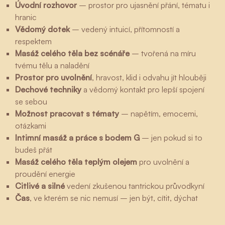
Úvodní rozhovor
– prostor pro ujasnění přání, tématu i
hranic
Vědomý dotek
– vedený intuicí, přítomností a
respektem
Masáž celého těla bez scénáře
– tvořená na míru
tvému tělu a naladění
Prostor pro uvolnění
, hravost, klid i odvahu jít hlouběji
Dechové techniky
a vědomý kontakt pro lepší spojení
se sebou
Možnost pracovat s tématy
– napětím, emocemi,
otázkami
Intimní masáž a práce s bodem G
– jen pokud si to
budeš přát
Masáž celého těla teplým olejem
pro uvolnění a
proudění energie
Citlivé a silné
vedení zkušenou tantrickou průvodkyní
Čas
, ve kterém se nic nemusí – jen být, cítit, dýchat