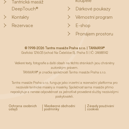
koupele
Tantrická masáž
DeepTouch®
Dárkové poukazy
Kontakty
Věrnostní program
Rezervace
E-shop
Pronájem prostoru
© 1998-2026 Tantra masáže Praha s.r.o. | TANMAYA®
Grafická 1216/25 (vchod Na Čečeličce 5), Praha 5 | IČ: 24688142
Veškeré texty, fotografie a další obsah na těchto stránkách jsou chráněny
autorským právem.
TANMAYA® je značka společnosti Tantra masáže Praha s.r.o.
Tantra masáže Praha s.r.o. funguje jako inzertní a rezervační platforma pro
nezávislé tantrické maséry a masérky. Společnost sama masáže přímo
neposkytuje a nenese odpovědnost za jednotlivě provedené služby nezávislými
poskytovateli.
Ochrana osobních
Všeobecné obchodní
Zásady používání
údajů
podmínky
cookies