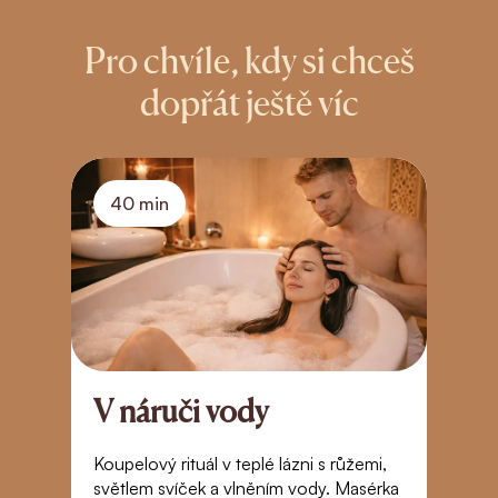
Pro chvíle, kdy si chceš
dopřát ještě víc
40 min
V náruči vody
R
Koupelový rituál v teplé lázni s růžemi,
Z
světlem svíček a vlněním vody. Masérka
m