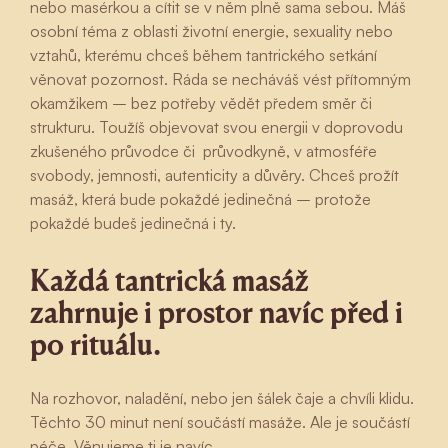
nebo masérkou a cítit se v něm plně sama sebou. Máš
osobní téma z oblasti životní energie, sexuality nebo
vztahů, kterému chceš během tantrického setkání
věnovat pozornost. Ráda se necháváš vést přítomným
okamžikem – bez potřeby vědět předem směr či
strukturu. Toužíš objevovat svou energii v doprovodu
zkušeného průvodce či průvodkyně, v atmosféře
svobody, jemnosti, autenticity a důvěry. Chceš prožít
masáž, která bude pokaždé jedinečná – protože
pokaždé budeš jedinečná i ty.
Každá tantrická masáž
zahrnuje i prostor navíc před i
po rituálu.
Na rozhovor, naladění, nebo jen šálek čaje a chvíli klidu.
Těchto 30 minut není součástí masáže. Ale je součástí
péče. Věnujeme ti je navíc.