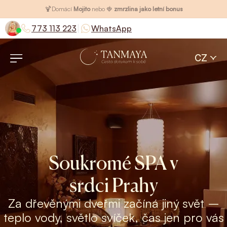
🍹
Domácí
Mojito
nebo 🍓
zmrzlina jako letní bonus
|
773 113 223
WhatsApp
CZ
Soukromé SPA v
srdci Prahy
Za dřevěnými dveřmi začíná jiný svět –
teplo vody, světlo svíček, čas jen pro vás