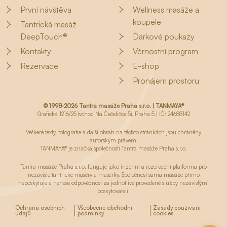
První návštěva
Wellness masáže a
koupele
Tantrická masáž
DeepTouch®
Dárkové poukazy
Kontakty
Věrnostní program
Rezervace
E-shop
Pronájem prostoru
© 1998-2026 Tantra masáže Praha s.r.o. | TANMAYA®
Grafická 1216/25 (vchod Na Čečeličce 5), Praha 5 | IČ: 24688142
Veškeré texty, fotografie a další obsah na těchto stránkách jsou chráněny
autorským právem.
TANMAYA® je značka společnosti Tantra masáže Praha s.r.o.
Tantra masáže Praha s.r.o. funguje jako inzertní a rezervační platforma pro
nezávislé tantrické maséry a masérky. Společnost sama masáže přímo
neposkytuje a nenese odpovědnost za jednotlivě provedené služby nezávislými
poskytovateli.
Ochrana osobních
Všeobecné obchodní
Zásady používání
údajů
podmínky
cookies