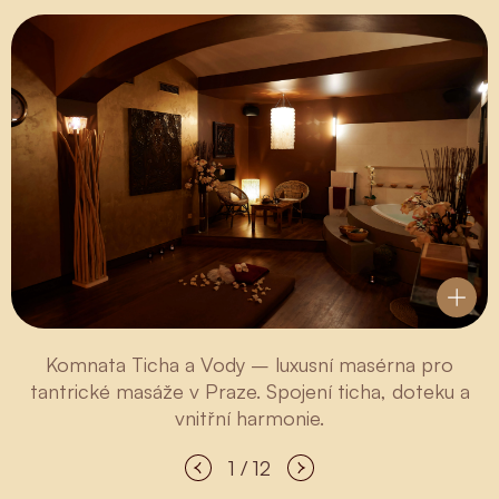
Komnata Ticha a Vody – luxusní masérna pro
tantrické masáže v Praze. Spojení ticha, doteku a
vnitřní harmonie.
1 / 12