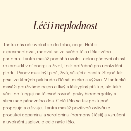
Léčí i neplodnost
Tantra nás učí uvolnit se do toho, co je. Hrát si,
experimentovat, radovat se ze svého těla i těla svého
partnera. Tantra masáž pomáhá uvolnit celou pánevní oblast,
rozproudit v ní energii a život, tolik potřebné pro uhnízdění
plodu. Pánev musí být plná, živá, sálající a nabitá. Stejně tak
prsa, ze kterých pak bude dítě sát mléko a výživu. V tantrické
masáži používáme nejen citlivý a láskyplný přístup, ale také
věci, co fungují na tělesné rovině: prvky bioenergetiky a
stimulace pánevního dna. Celé tělo se tak postupně
propojuje a oživuje. Tantra masáž pozitivně ovlivňuje
produkci dopaminu a serotoninu (hormony štěstí) a vzrušení
a uvolnění zaplavuje celé naše tělo.