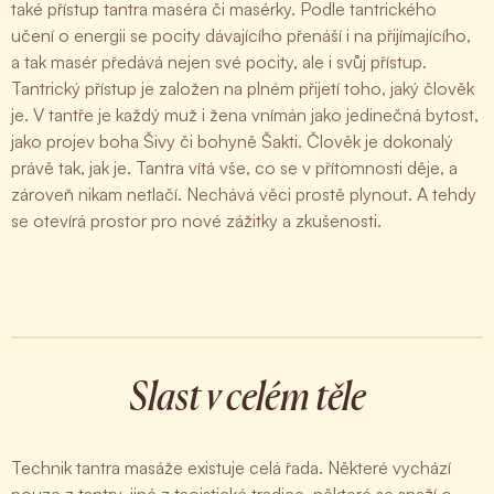
také přístup tantra maséra či masérky. Podle tantrického
učení o energii se pocity dávajícího přenáší i na přijímajícího,
a tak masér předává nejen své pocity, ale i svůj přístup.
Tantrický přístup je založen na plném přijetí toho, jaký člověk
je. V tantře je každý muž i žena vnímán jako jedinečná bytost,
jako projev boha Šivy či bohyně Šakti. Člověk je dokonalý
právě tak, jak je. Tantra vítá vše, co se v přítomnosti děje, a
zároveň nikam netlačí. Nechává věci prostě plynout. A tehdy
se otevírá prostor pro nové zážitky a zkušenosti.
Slast v celém těle
Technik tantra masáže existuje celá řada. Některé vychází