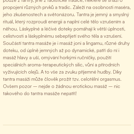
pouze z tantry, jiné z taoistické tradice, některé se snaží o
propojení různých prvků a tradic. Záleží na osobnosti maséra,
jeho zkušenostech a světonázoru. Tantra je jemný a smyslný
rituál, který rozproudí energii a naplní celé tělo vzrušením a
něhou. Láskyplné a léčivé doteky pomáhají k větší úplnosti,
celistvosti a láskyplnému sebepřijetí svého těla a vzrušení.
Součástí tantra masáže je i masáž joni a lingamu, různé druhy
doteku, od úplně jemných až po dynamické, patří do ní i
masáž hlavy a uší, omývání horkými ručníčky, použití
speciálních aroma-terapeutických silic, vůní a přírodních
vyživujících olejů. A to vše za zvuku příjemné hudby. Díky
tantra masáži může člověk prožít tzv. celotělní orgasmus.
Ovšem pozor – nejde o žádnou erotickou masáž – nic
takového do tantra masáže nepatří!