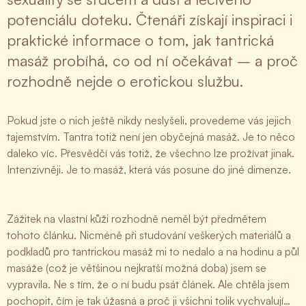
potenciálu doteku. Čtenáři získají inspiraci i
praktické informace o tom, jak tantrická
masáž probíhá, co od ní očekávat – a proč
rozhodně nejde o erotickou službu.
Pokud jste o nich ještě nikdy neslyšeli, provedeme vás jejich
tajemstvím. Tantra totiž není jen obyčejná masáž. Je to něco
daleko víc. Přesvědčí vás totiž, že všechno lze prožívat jinak.
Intenzivněji. Je to masáž, která vás posune do jiné dimenze.
Zážitek na vlastní kůži rozhodně neměl být předmětem
tohoto článku. Nicméně při studování veškerých materiálů a
podkladů pro tantrickou masáž mi to nedalo a na hodinu a půl
masáže (což je většinou nejkratší možná doba) jsem se
vypravila. Ne s tím, že o ní budu psát článek. Ale chtěla jsem
pochopit, čím je tak úžasná a proč ji všichni tolik vychvalují…