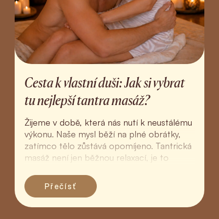
Cesta k vlastní duši: Jak si vybrat
tu nejlepší tantra masáž?
Žijeme v době, která nás nutí k neustálému
výkonu. Naše mysl běží na plné obrátky,
zatímco tělo zůstává opomíjeno. Tantrická
masáž není jen běžnou relaxací, je to
hluboký rituál ná...
Přečísť