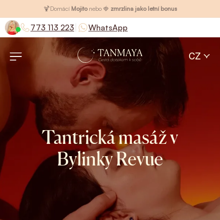
🍹
Domácí
Mojito
nebo 🍓
zmrzlina jako letní bonus
|
773 113 223
WhatsApp
CZ
Tantrická masáž v
Bylinky Revue