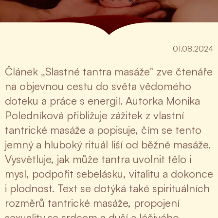
01.08.2024
Článek „Slastné tantra masáže“ zve čtenáře
na objevnou cestu do světa vědomého
doteku a práce s energií. Autorka Monika
Poledníková přibližuje zážitek z vlastní
tantrické masáže a popisuje, čím se tento
jemný a hluboký rituál liší od běžné masáže.
Vysvětluje, jak může tantra uvolnit tělo i
mysl, podpořit sebelásku, vitalitu a dokonce
i plodnost. Text se dotýká také spirituálních
rozměrů tantrické masáže, propojení
sexuality se srdcem a duší a léčivého