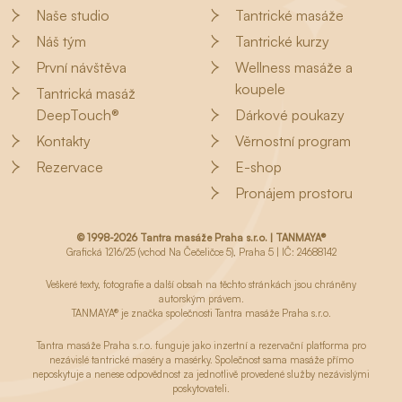
Naše studio
Tantrické masáže
Náš tým
Tantrické kurzy
První návštěva
Wellness masáže a
koupele
Tantrická masáž
DeepTouch®
Dárkové poukazy
Kontakty
Věrnostní program
Rezervace
E-shop
Pronájem prostoru
© 1998-2026 Tantra masáže Praha s.r.o. | TANMAYA®
Grafická 1216/25 (vchod Na Čečeličce 5), Praha 5 | IČ: 24688142
Veškeré texty, fotografie a další obsah na těchto stránkách jsou chráněny
autorským právem.
TANMAYA® je značka společnosti Tantra masáže Praha s.r.o.
Tantra masáže Praha s.r.o. funguje jako inzertní a rezervační platforma pro
nezávislé tantrické maséry a masérky. Společnost sama masáže přímo
neposkytuje a nenese odpovědnost za jednotlivě provedené služby nezávislými
poskytovateli.