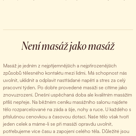
Není masáž jako masáž
Masáž je jedním z nejpříjemnějších a nejpřirozenějších
způsobů tělesného kontaktu mezi lidmi. Má schopnost nás
uvolnit, uklidnit a odplavit nastřádané napětí a stres za celý
pracovní týden. Po dobře provedené masáži se cítíme jako
znovuzrození. Dnešní uspěchaná doba ale kvalitním masážím
příliš nepřeje. Na běžném ceníku masážního salonu najdete
tělo rozparcelované na záda a šíje, nohy a ruce. U každého s
příslušnou cenovkou a časovou dotací. Naše tělo však tvoří
jeden celek a máme-li se při masáži opravdu uvolnit,
potřebujeme více času a zapojení celého těla. Důležité jsou