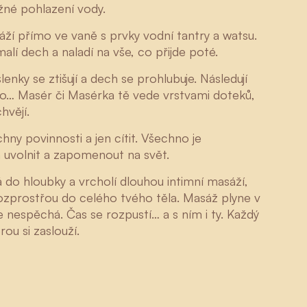
žné pohlazení vody.
í přímo ve vaně s prvky vodní tantry a watsu.
lí dech a naladí na vše, co přijde poté.
enky se ztišují a dech se prohlubuje. Následují
lo… Masér či Masérka tě vede vrstvami doteků,
hvějí.
ny povinnosti a jen cítit. Všechno je
a uvolnit a zapomenout na svět.
do hloubky a vrcholí dlouhou intimní masáží,
 rozprostřou do celého tvého těla. Masáž plyne v
e nespěchá. Čas se rozpustí… a s ním i ty. Každý
ou si zaslouží.
Henriette