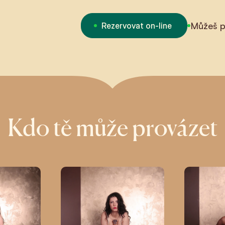
Můžeš př
Rezervovat on-line
Kdo tě může provázet