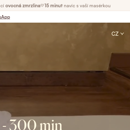
cí
ovocná zmrzlina
15 minut
navíc s vaší masérkou
💛
sApp
CZ
0 - 300 min