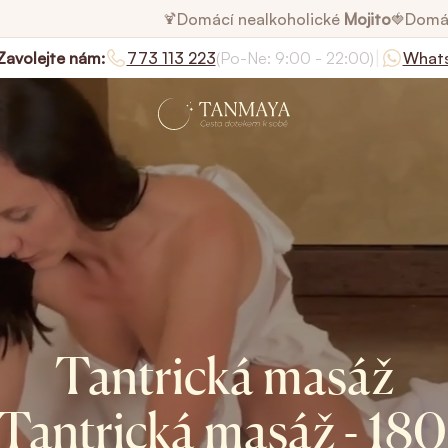
Domácí nealkoholické
Mojito
Domá
🍹
🍓
|
Zavolejte nám:
773 113 223
(Po-Ne: 9:00 - 22:00)
What
Tantrická masáž
Tantrická masáž - 18