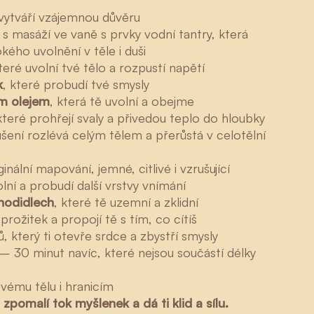
 vytváří vzájemnou důvěru
l s masáží ve vaně s prvky vodní tantry, která
kého uvolnění v těle i duši
které uvolní tvé tělo a rozpustí napětí
k
, které probudí tvé smysly
ím olejem
, která tě uvolní a obejme
 které prohřejí svaly a přivedou teplo do hloubky
ušení rozlévá celým tělem a přerůstá v celotělní
lní mapování, jemné, citlivé i vzrušující
olní a probudí další vrstvy vnímání
chodidlech
, které tě uzemní a zklidní
prožitek a propojí tě s tím, co cítíš
, který ti otevře srdce a zbystří smysly
– 30 minut navíc, které nejsou součástí délky
vému tělu i hranicím
 zpomalí tok myšlenek a dá ti klid a sílu.