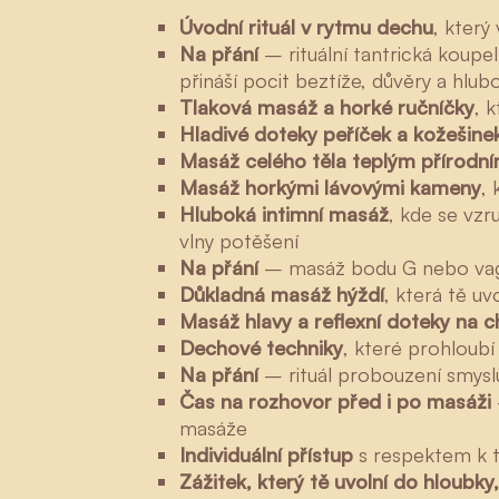
Úvodní rituál v rytmu dechu
, který
Na přání
– rituální tantrická koupe
přináší pocit beztíže, důvěry a hlubo
Tlaková masáž a horké ručníčky
, 
Hladivé doteky peříček a kožešine
Masáž celého těla teplým přírodn
Masáž horkými lávovými kameny
,
Hluboká intimní masáž
, kde se vzr
vlny potěšení
Na přání
– masáž bodu G nebo vaginá
Důkladná masáž hýždí
, která tě uv
Masáž hlavy a reflexní doteky na 
Dechové techniky
, které prohloubí 
Na přání
– rituál probouzení smyslů
Čas na rozhovor před i po masáži
masáže
Individuální přístup
s respektem k t
Zážitek, který tě uvolní do hloubky,