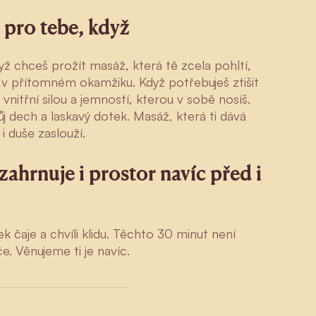
 pro tebe, když
yž chceš prožít masáž, která tě zcela pohltí,
se v přítomném okamžiku. Když potřebuješ ztišit
s vnitřní silou a jemností, kterou v sobě nosíš.
ůj dech a laskavý dotek. Masáž, která ti dává
 i duše zaslouží.
ahrnuje i prostor navíc před i
k čaje a chvíli klidu. Těchto 30 minut není
e. Věnujeme ti je navíc.