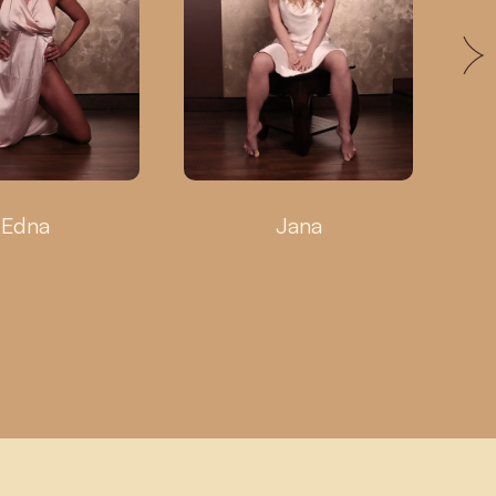
Edna
Jana