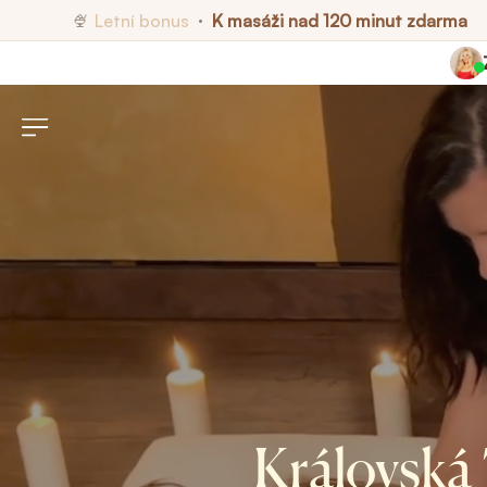
Letní bonus
K masáži nad 120 minut zdarma
🍨
•
Královská 