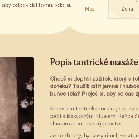
 aby odpovídal tomu, kdo jsi.
Muž
Žena
Popis tantrické masáže
Chceš si dopřát zážitek, který v 
doteku? Toužíš cítit jemné i hlubok
buňce těla? Přeješ si, aby se čas 
Královská tantrická masáž je pozvá
péčí a láskyplným rituálem. Každá 
vlna prožitku má svůj prostor.
Je to dlouhý, hýčkavý rituál, ve kt