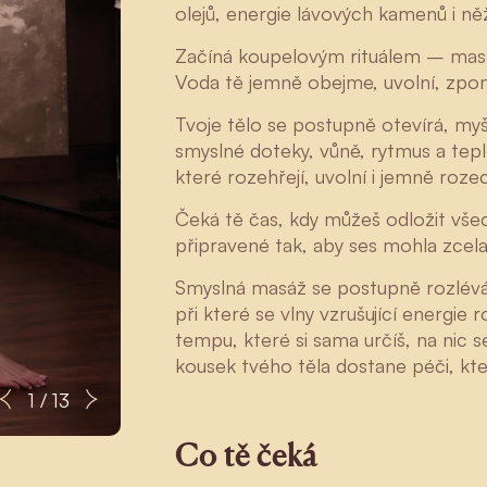
olejů, energie lávových kamenů i ně
Začíná koupelovým rituálem – masáž
Voda tě jemně obejme, uvolní, zpoma
Tvoje tělo se postupně otevírá, myšl
smyslné doteky, vůně, rytmus a tep
které rozehřejí, uvolní i jemně rozec
Čeká tě čas, kdy můžeš odložit všech
připravené tak, aby ses mohla zcel
Smyslná masáž se postupně rozlévá 
při které se vlny vzrušující energie
tempu, které si sama určíš, na nic s
kousek tvého těla dostane péči, kter
Zuzana
1 / 13
Co tě čeká