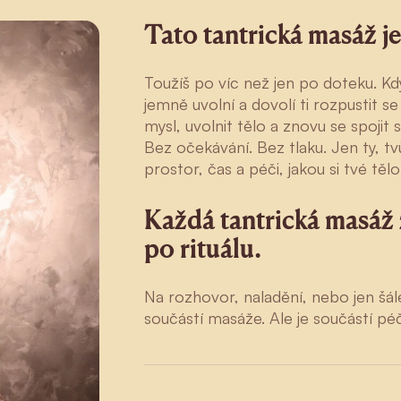
Tato tantrická masáž je
Toužíš po víc než jen po doteku. Kd
jemně uvolní a dovolí ti rozpustit 
mysl, uvolnit tělo a znovu se spojit 
Bez očekávání. Bez tlaku. Jen ty, tv
prostor, čas a péči, jakou si tvé tělo
Každá tantrická masáž z
po rituálu.
Na rozhovor, naladění, nebo jen šále
součástí masáže. Ale je součástí péč