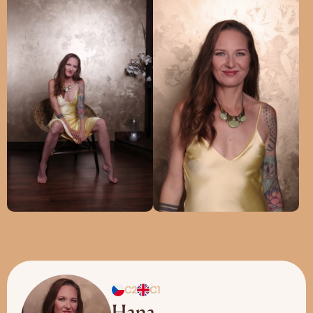
C2
C1
Hana