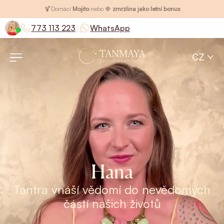
🍹
Domácí
Mojito
nebo 🍓
zmrzlina jako letní bonus
|
773 113 223
WhatsApp
CZ
Hana
Tantra vnáší vědomí do nevědomých
částí našich životů