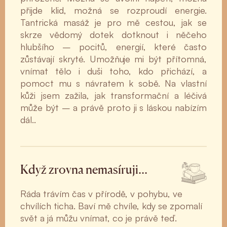
přijde klid, možná se rozproudí energie.
Tantrická masáž je pro mě cestou, jak se
skrze vědomý dotek dotknout i něčeho
hlubšího – pocitů, energií, které často
zůstávají skryté. Umožňuje mi být přítomná,
vnímat tělo i duši toho, kdo přichází, a
pomoct mu s návratem k sobě. Na vlastní
kůži jsem zažila, jak transformační a léčivá
může být – a právě proto ji s láskou nabízím
dál..
Když zrovna nemasíruji…
Ráda trávím čas v přírodě, v pohybu, ve
chvílích ticha. Baví mě chvíle, kdy se zpomalí
svět a já můžu vnímat, co je právě teď.