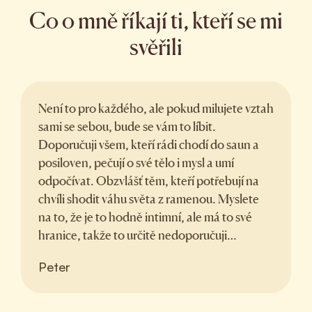
Co o mně říkají ti, kteří se mi
svěřili
Není to pro každého, ale pokud milujete vztah
sami se sebou, bude se vám to líbit.
Doporučuji všem, kteří rádi chodí do saun a
posiloven, pečují o své tělo i mysl a umí
odpočívat. Obzvlášť těm, kteří potřebují na
chvíli shodit váhu světa z ramenou. Myslete
na to, že je to hodně intimní, ale má to své
hranice, takže to určitě nedoporučuji
konzervám ani žádným prasatům.
Peter