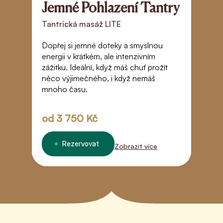
Jemné Pohlazení Tantry
D
Tantrická masáž LITE
T
Dopřej si jemné doteky a smyslnou
Po
energii v krátkém, ale intenzivním
s
zážitku. Ideální, když máš chuť prožít
h
něco výjimečného, i když nemáš
e
mnoho času.
pr
od
3 750 Kč
Rezervovat
Zobrazit více