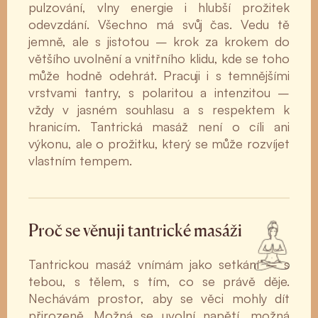
pulzování, vlny energie i hlubší prožitek
odevzdání. Všechno má svůj čas. Vedu tě
jemně, ale s jistotou – krok za krokem do
většího uvolnění a vnitřního klidu, kde se toho
může hodně odehrát. Pracuji i s temnějšími
vrstvami tantry, s polaritou a intenzitou –
vždy v jasném souhlasu a s respektem k
hranicím. Tantrická masáž není o cíli ani
výkonu, ale o prožitku, který se může rozvíjet
vlastním tempem.
Proč se věnuji tantrické masáži
Tantrickou masáž vnímám jako setkání – s
tebou, s tělem, s tím, co se právě děje.
Nechávám prostor, aby se věci mohly dít
přirozeně. Možná se uvolní napětí, možná