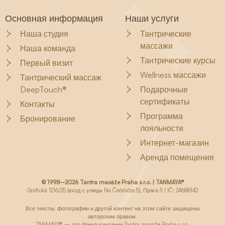
Основная информация
Наши услуги
Наша студия
Тантрические
массажи
Наша команда
Тантрические курсы
Первый визит
Wellness массажи
Тантрический массаж
DeepTouch®
Подарочные
сертификаты
Контакты
Программа
Бронирование
лояльности
Интернет-магазин
Аренда помещения
© 1998–2026 Tantra masáže Praha s.r.o. | TANMAYA®
Grafická 1216/25 (вход с улицы Na Čečeličce 5), Прага 5 | IČ: 24688142
Все тексты, фотографии и другой контент на этом сайте защищены
авторским правом.
TANMAYA® — это бренд компании Tantra masáže Praha s.r.o.