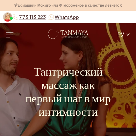
🍹
Домашний
Мохито
или 🍓
мороженое в качестве летнего бонуса
|
773 113 223
WhatsApp
РУ
Тантрический
массаж как
первый шаг в мир
интимности