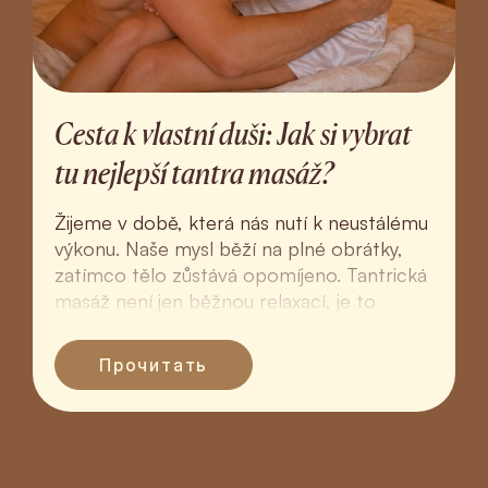
Cesta k vlastní duši: Jak si vybrat
tu nejlepší tantra masáž?
Žijeme v době, která nás nutí k neustálému
výkonu. Naše mysl běží na plné obrátky,
zatímco tělo zůstává opomíjeno. Tantrická
masáž není jen běžnou relaxací, je to
hluboký rituál ná...
Прочитать