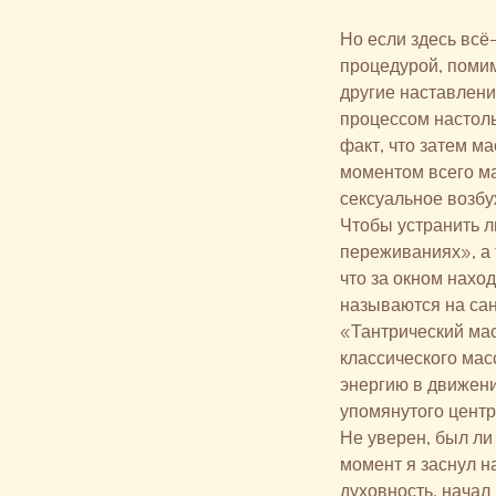
Но если здесь всё
процедурой, помим
другие наставлени
процессом настоль
факт, что затем 
моментом всего ма
сексуальное возбу
Чтобы устранить л
переживаниях», а 
что за окном нахо
называются на сан
«Тантрический мас
классического мас
энергию в движени
упомянутого центр
Не уверен, был ли
момент я заснул н
духовность, начал