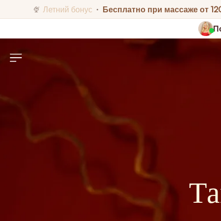
Летний бонус
Бесплатно при массаже от 12
🍨
•
П
Та