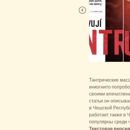
Тантрические масс
инкогнито попробов
своими впечатлени
статьи он описыва
в Чешской Республ
работает также в 
популярны среди ч
Текстовая верси