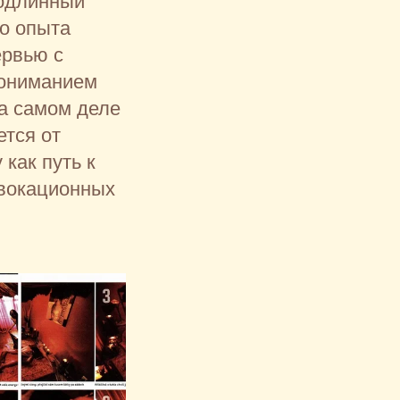
подлинный
го опыта
ервью с
пониманием
на самом деле
ется от
как путь к
овокационных