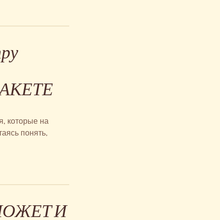
тру
ПАКЕТЕ
я, которые на
аясь понять,
МОЖЕТ И