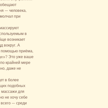
е обещают
ня – человека,
 молчал при
с массируют
используемым в
обще возникает
д вокруг. А
с помощью приёма,
ge»? Это уже ваше
 по крайней мере
но, даже не
ет в более
ющих подобных
е массажи для
но не хочу себе
 всего – среди