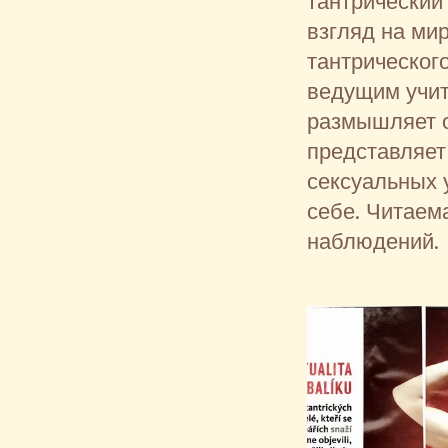
тантрический
взгляд на ми
тантрическог
ведущим учит
размышляет о
представляет
сексуальных 
себе. Читаем
наблюдений.