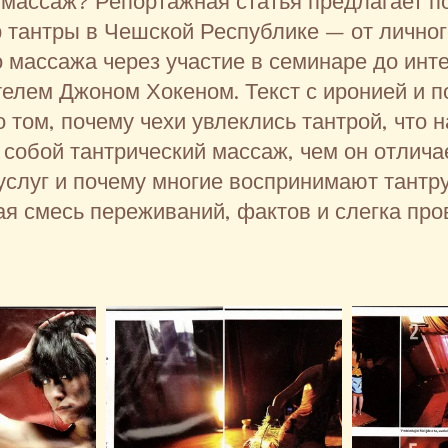
 массаж? Репортажная статья предлагает 
р тантры в Чешской Республике – от лично
о массажа через участие в семинаре до инт
елем Джоном Хокеном. Текст с иронией и 
 том, почему чехи увлеклись тантрой, что 
 собой тантрический массаж, чем он отлича
услуг и почему многие воспринимают тантру 
ая смесь переживаний, фактов и слегка пр