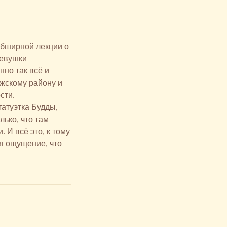
обширной лекции о
девушки
нно так всё и
ажскому району и
сти.
татуэтка Будды,
ько, что там
 И всё это, к тому
ся ощущение, что