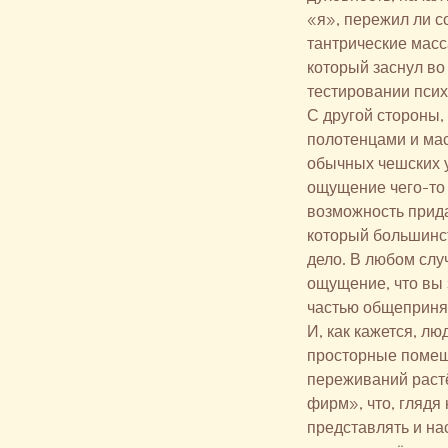
«я», пережил ли 
тантрические масс
который заснул во
тестировании псих
С другой стороны, 
полотенцами и мас
обычных чешских у
ощущение чего-то 
возможность прид
который большинст
дело. В любом слу
ощущение, что вы 
частью общеприня
И, как кажется, л
просторные помещ
переживаний растё
фирм», что, глядя
представлять и на