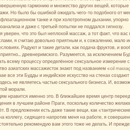
совершенную гармонию и множество других вещей, которы
ажи. Но было бы ошибкой ожидать чего-то подобного от ме
 флоатационном танке и при холотропном дыхании, упорно
оанализа и даже с третьей попытки не поддался гипнозу.
я уверен, что это был неплохой массаж, а тот факт, что ва
лами, я считаю довольно приятным и, к сожалению, мало 
словиях. Радуют и такие детали, как подача фруктов, и во
приятно… древнеримского. Разумеется, за исключением Буд
ать всему процессу определённое сексуальное измерение 
во азиатских массажисток знают под названием «oil massa
чае все эти Будды и индийское искусство на стенах создают
здесь не являетесь частью сексуального бизнеса. И, возмож
той морали.
юдям нравится именно это. В ближайшее время центр переед
ения в лучшем районе Праги, поскольку количество жела
т. В предложении есть даже такие вещи, как «тантрически
 на коллегу, сидящего напротив меня на работе, я совершен
стоятельно рекомендую вам этого тоже не делать. И прежде