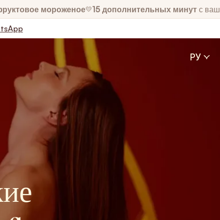
фруктовое мороженое
15 дополнительных минут
с ваш
💛
tsApp
РУ
кие