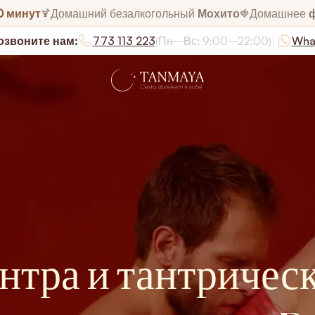
0 минут
Домашний безалкогольный
Мохито
Домашнее
🍹
🍓
|
озвоните нам:
773 113 223
(Пн–Вс: 9:00–22:00)
Wha
нтра и тантричес