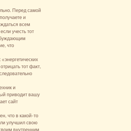
ально. Перед самой
получаете и
аждаться всем
если учесть тот
озбуждающим
е, что
х «энергетических
отрицать тот факт,
оследовательно
ехник и
рый приводит вашу
ает сайт
н, что в какой-то
о ли улучшил свою
 своим внутренним