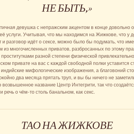
НЕ БЫТЬ,»
тичная девушка с непражским акцентом в конце довольно 
 её услуги. Учитывая, что мы находимся на Жижкове, что у 
 и разговор идёт о сексе, можно было бы подумать, что име
м из многочисленных приватов, разбросанных по этому пр
проститутками разной степени физической привлекательно
ком привате на вас с каждой свободной полки уставится с
 индийские мифологические изображения, а благовоний стол
ойно два месяца прятать труп, и вы бы ничего не заметили.
о возвышенное название Центр Интегрити, так что создаёт
и речь о чём-то столь банальном, как секс.
ТАО НА ЖИЖКОВЕ