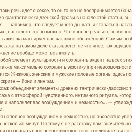
-таки речь идёт о сексе, то он точно не воспринимается бан
о фантастически дзенской фразы в начале этой статьи, вы 
я – например, что следует много дышать и стараться насл
ко, насколько это возможно. Что вполне реально, особенно 
массажистка массирует вас частично обнажённой. Самым в
ссажа на самом деле оказывается не что иное, как ощущени
ждение вообще может возникнуть.
юбой элемент вульгарности и сохранить акцент на всех эти
также максимально сохранить экзотику (при невозможности 
дится Жижков), женские и мужские половые органы здесь п
скрите – йони и лингам.
саж объединяет элементы древних тантрически-даосских т
сажа с атмосферой чувственного, интимного ритуала, кото
е и наполняет вас возбуждением и нежностью», – утвержд
а.
 я наполнен возбуждением и нежностью, но абсолютно увере
а несколько минут. Поэтому я не расскажу вам, значительн
 ли осознавать своё энергетическое тело, соединился ли со