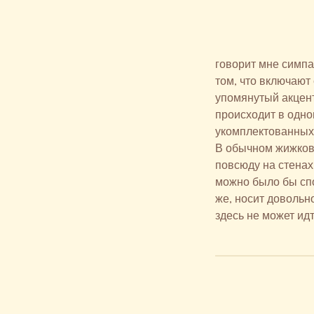
говорит мне симпа
том, что включают
упомянутый акцент
происходит в одно
укомплектованных 
В обычном жижковс
повсюду на стенах
можно было бы спок
же, носит довольн
здесь не может идт