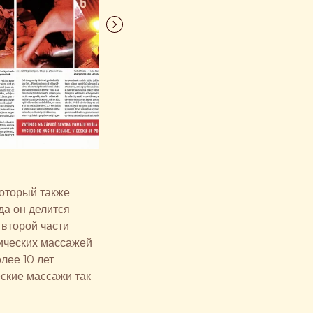
который также
ода он делится
второй части
рических массажей
лее 10 лет
еские массажи так