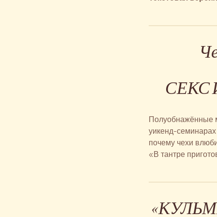
Че
СЕКС 
Полуобнажённые ма
уикенд-семинарах 
почему чехи влюби
«В тантре пригото
«КУЛЬМ