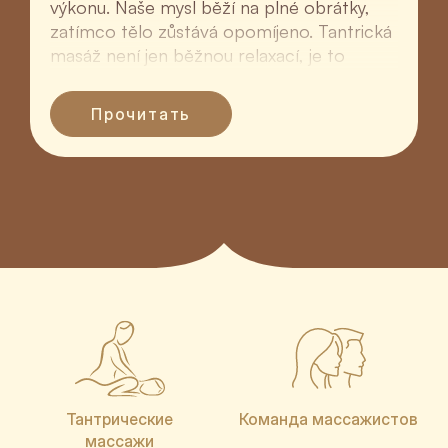
výkonu. Naše mysl běží na plné obrátky,
zatímco tělo zůstává opomíjeno. Tantrická
masáž není jen běžnou relaxací, je to
hluboký rituál ná...
Прочитать
Тантрические
Команда массажистов
массажи