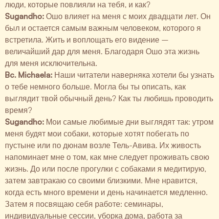
люди, которые повлияли на тебя, и как?
Sugandho:
Ошо влияет на меня с моих двадцати лет. Он
был и остается самым важным человеком, которого я
встретила. Жить и воплощать его видение –
величайший дар для меня. Благодаря Ошо эта жизнь
для меня исключительна.
Bc. Michaela:
Наши читатели наверняка хотели бы узнать
о тебе немного больше. Могла бы ты описать, как
выглядит твой обычный день? Как ты любишь проводить
время?
Sugandho:
Мои самые любимые дни выглядят так: утром
меня будят мои собаки, которые хотят побегать по
пустыне или по дюнам возле Тель-Авива. Их живость
напоминает мне о том, как мне следует проживать свою
жизнь. До или после прогулки с собаками я медитирую,
затем завтракаю со своими близкими. Мне нравится,
когда есть много времени и день начинается медленно.
Затем я посвящаю себя работе: семинары,
индивидуальные сессии, уборка дома, работа за