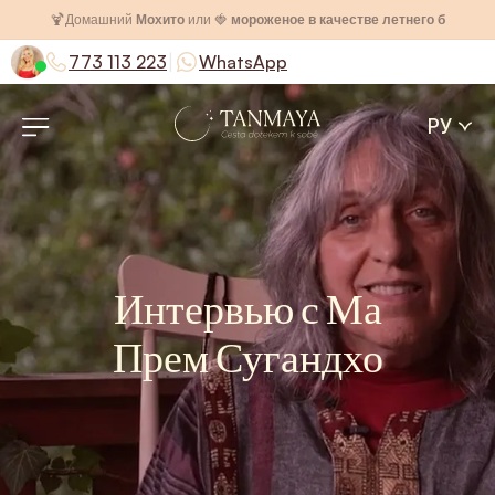
🍹
Домашний
Мохито
или 🍓
мороженое в качестве летнего бонуса
|
773 113 223
WhatsApp
РУ
Интервью с Ма
Прем Сугандхо