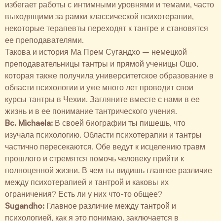
избегает работы с интимными уровнями и темами, часто
выходящими за рамки классической психотерапии,
некоторые терапевты переходят к тантре и становятся
ее преподавателями.
Такова и история Ма Прем Сугандхо – немецкой
преподавательницы тантры и прямой ученицы Ошо,
которая также получила университетское образование в
области психологии и уже много лет проводит свои
курсы тантры в Чехии. Загляните вместе с нами в ее
жизнь и в ее понимание тантрического учения.
Bc. Michaela:
В своей биографии ты пишешь, что
изучала психологию. Области психотерапии и тантры
частично пересекаются. Обе ведут к исцелению травм
прошлого и стремятся помочь человеку прийти к
полноценной жизни. В чем ты видишь главное различие
между психотерапией и тантрой и каковы их
ограничения? Есть ли у них что-то общее?
Sugandho:
Главное различие между тантрой и
психологией, как я это понимаю, заключается в