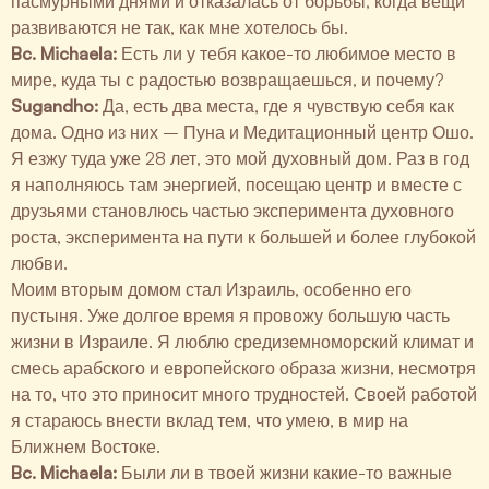
пасмурными днями и отказалась от борьбы, когда вещи
развиваются не так, как мне хотелось бы.
Bc. Michaela:
Есть ли у тебя какое-то любимое место в
мире, куда ты с радостью возвращаешься, и почему?
Sugandho:
Да, есть два места, где я чувствую себя как
дома. Одно из них – Пуна и Медитационный центр Ошо.
Я езжу туда уже 28 лет, это мой духовный дом. Раз в год
я наполняюсь там энергией, посещаю центр и вместе с
друзьями становлюсь частью эксперимента духовного
роста, эксперимента на пути к большей и более глубокой
любви.
Моим вторым домом стал Израиль, особенно его
пустыня. Уже долгое время я провожу большую часть
жизни в Израиле. Я люблю средиземноморский климат и
смесь арабского и европейского образа жизни, несмотря
на то, что это приносит много трудностей. Своей работой
я стараюсь внести вклад тем, что умею, в мир на
Ближнем Востоке.
Bc. Michaela:
Были ли в твоей жизни какие-то важные