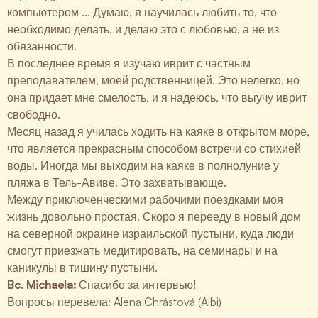
компьютером ... Думаю, я научилась любить то, что
необходимо делать, и делаю это с любовью, а не из
обязанности.
В последнее время я изучаю иврит с частным
преподавателем, моей родственницей. Это нелегко, но
она придает мне смелость, и я надеюсь, что выучу иврит
свободно.
Месяц назад я училась ходить на каяке в открытом море,
что является прекрасным способом встречи со стихией
воды. Иногда мы выходим на каяке в полнолуние у
пляжа в Тель-Авиве. Это захватывающе.
Между приключенческими рабочими поездками моя
жизнь довольно простая. Скоро я перееду в новый дом
на северной окраине израильской пустыни, куда люди
смогут приезжать медитировать, на семинары и на
каникулы в тишину пустыни.
Bc. Michaela:
Спасибо за интервью!
Вопросы перевела:
Alena Chrástová (Albi)