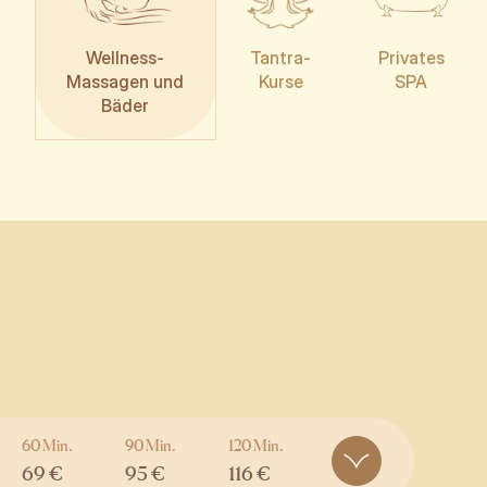
Wellness-
Tantra-
Privates
Massagen und
Kurse
SPA
Bäder
60 Min.
90 Min.
120 Min.
69 €
95 €
116 €