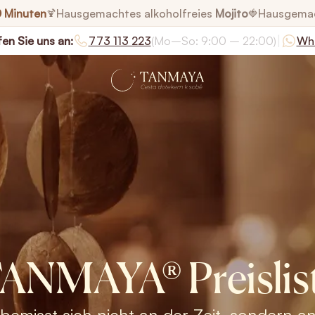
0 Minuten
Hausgemachtes alkoholfreies
Mojito
Hausgema
🍹
🍓
|
en Sie uns an:
773 113 223
(Mo–So: 9:00 – 22:00)
Wh
ANMAYA® Preislis