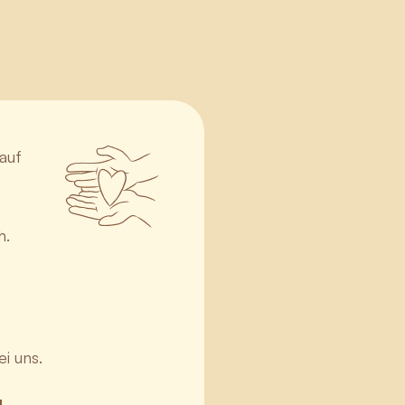
n
auf
h.
i uns.