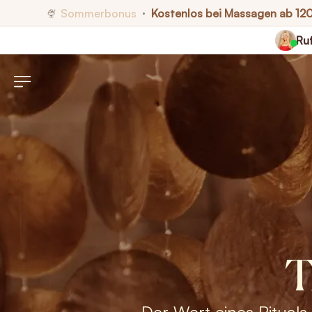
Sommerbonus
Kostenlos bei Massagen ab 12
🍨
•
Ruf
T