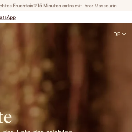
chtes
Fruchteis
15 Minuten extra
mit Ihrer Masseurin
💛
atsApp
DE
te