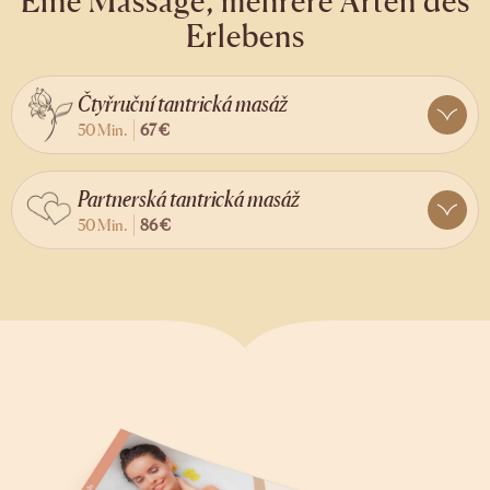
Eine Massage, mehrere Arten des
Erlebens
Čtyřruční tantrická masáž
50 Min.
67 €
Partnerská tantrická masáž
50 Min.
86 €