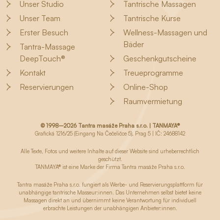
Unser Studio
Tantrische Massagen
Unser Team
Tantrische Kurse
Erster Besuch
Wellness-Massagen und
Bäder
Tantra-Massage
DeepTouch®
Geschenkgutscheine
Kontakt
Treueprogramme
Reservierungen
Online-Shop
Raumvermietung
© 1998–2026 Tantra masáže Praha s.r.o. | TANMAYA®
Grafická 1216/25 (Eingang Na Čečeličce 5), Prag 5 | IČ: 24688142
Alle Texte, Fotos und weitere Inhalte auf dieser Website sind urheberrechtlich
geschützt.
TANMAYA® ist eine Marke der Firma Tantra masáže Praha s.r.o.
Tantra masáže Praha s.r.o. fungiert als Werbe- und Reservierungsplattform für
unabhängige tantrische Masseur:innen. Das Unternehmen selbst bietet keine
Massagen direkt an und übernimmt keine Verantwortung für individuell
erbrachte Leistungen der unabhängigen Anbieter:innen.