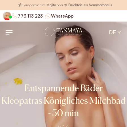
🍹
Hausgemachtes
Mojito
oder 🍓
Fruchteis als Sommerbonus
|
773 113 223
WhatsApp
DE
Entspannende Bäder
Kleopatras Königliches Milchbad
- 50 min
67 €