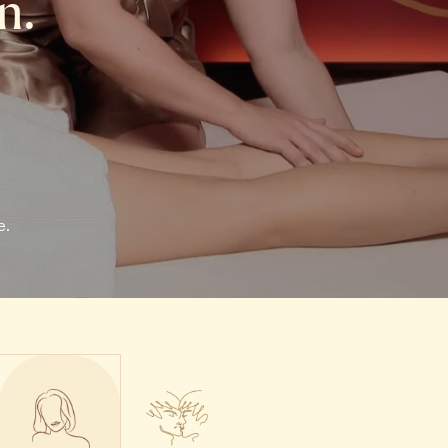
n.
e.