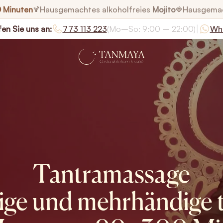
0 Minuten
Hausgemachtes alkoholfreies
Mojito
Hausgema
🍹
🍓
|
en Sie uns an:
773 113 223
(Mo–So: 9:00 – 22:00)
Wh
Tantramassage
ige und mehrhändige t