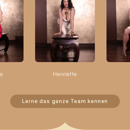
a
Henriette
Lerne das ganze Team kennen