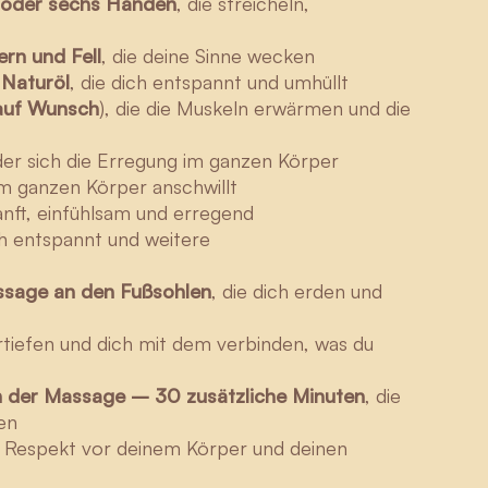
r oder sechs Händen
, die streicheln,
rn und Fell
, die deine Sinne wecken
Naturöl
, die dich entspannt und umhüllt
(auf Wunsch
), die die Muskeln erwärmen und die
 der sich die Erregung im ganzen Körper
am ganzen Körper anschwillt
sanft, einfühlsam und erregend
ich entspannt und weitere
sage an den Fußsohlen
, die dich erden und
ertiefen und dich mit dem verbinden, was du
ch der Massage – 30 zusätzliche Minuten
, die
en
 Respekt vor deinem Körper und deinen