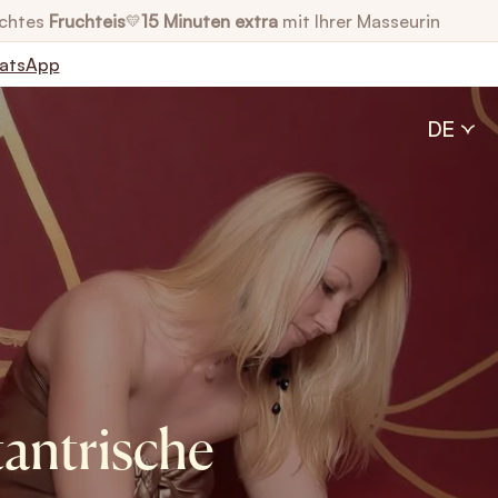
chtes
Fruchteis
15 Minuten extra
mit Ihrer Masseurin
💛
atsApp
DE
antrische