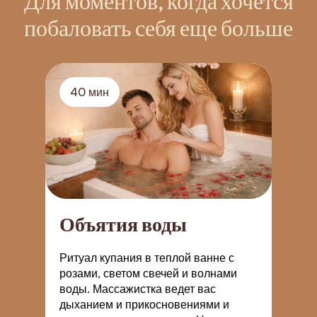
Для моментов, когда хочется
побаловать себя еще больше
40 мин
Объятия воды
Ритуал купания в теплой ванне с
З
розами, светом свечей и волнами
п
воды. Массажистка ведет вас
к
дыханием и прикосновениями и
ч