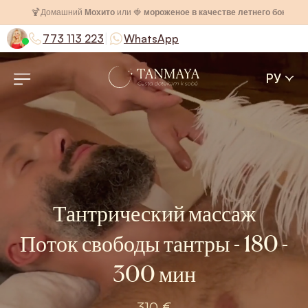
🍹
Домашний
Мохито
или 🍓
мороженое в качестве летнего бонуса
|
773 113 223
WhatsApp
РУ
Тантрический массаж
Поток свободы тантры - 180 -
300 мин
310 €