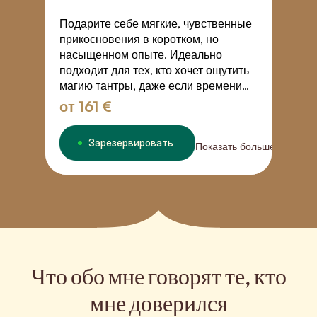
П
в
Подарите себе мягкие, чувственные
п
прикосновения в коротком, но
р
насыщенном опыте. Идеально
п
подходит для тех, кто хочет ощутить
магию тантры, даже если времени
немного.
от
161 €
о
Зарезервировать
Показать больше
Что обо мне говорят те, кто
мне доверился