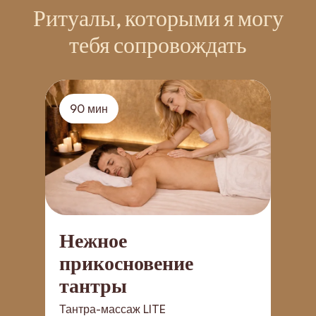
Ритуалы, которыми я могу
тебя сопровождать
90 мин
Нежное
прикосновение
тантры
Т
Тантра-массаж LITE