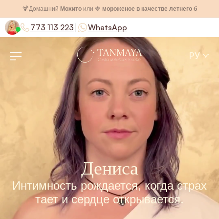
🍹
Домашний
Мохито
или 🍓
мороженое в качестве летнего бонуса
|
773 113 223
WhatsApp
РУ
Дениса
Интимность рождается, когда страх
тает и сердце открывается.