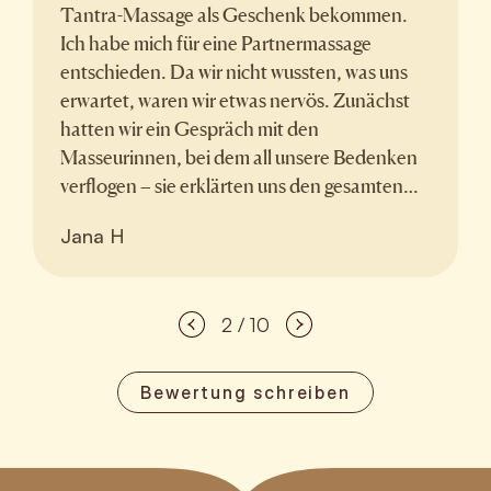
Tantra-Massage als Geschenk bekommen.
Ich habe mich für eine Partnermassage
entschieden. Da wir nicht wussten, was uns
erwartet, waren wir etwas nervös. Zunächst
hatten wir ein Gespräch mit den
Masseurinnen, bei dem all unsere Bedenken
verflogen – sie erklärten uns den gesamten
Ablauf der Massage. Die folgenden zwei
Jana H
Stunden waren ein wunderschönes Erlebnis,
das mein Mann und ich gemeinsam genossen
haben. Es handelte sich keineswegs um eine
2 / 10
„erotische“ Massage, wie viele Menschen oft
denken, wenn sie das Wort Tantra hören.
Stattdessen war es eine entspannende
Bewertung schreiben
Ganzkörpermassage. Vielen Dank an die
professionellen Masseurinnen Simona und
Tereza. Das war sicher nicht unser erster und