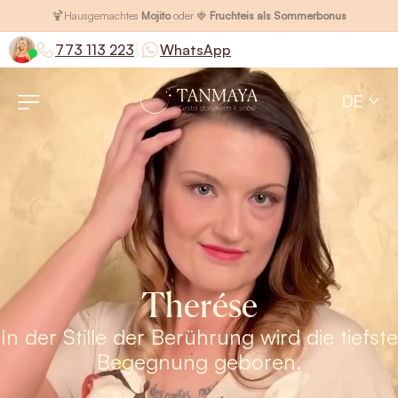
🍹
Hausgemachtes
Mojito
oder 🍓
Fruchteis als Sommerbonus
|
773 113 223
WhatsApp
DE
Therése
In der Stille der Berührung wird die tiefste
Begegnung geboren.