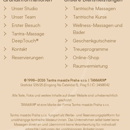
Unser Studio
Tantrische Massagen
Unser Team
Tantrische Kurse
Erster Besuch
Wellness-Massagen und
Bäder
Tantra-Massage
DeepTouch®
Geschenkgutscheine
Kontakt
Treueprogramme
Reservierungen
Online-Shop
Raumvermietung
© 1998–2026 Tantra masáže Praha s.r.o. | TANMAYA®
Grafická 1216/25 (Eingang Na Čečeličce 5), Prag 5 | IČ: 24688142
Alle Texte, Fotos und weitere Inhalte auf dieser Website sind urheberrechtlich
geschützt.
TANMAYA® ist eine Marke der Firma Tantra masáže Praha s.r.o.
Tantra masáže Praha s.r.o. fungiert als Werbe- und Reservierungsplattform für
unabhängige tantrische Masseur:innen. Das Unternehmen selbst bietet keine
Massagen direkt an und übernimmt keine Verantwortung für individuell
erbrachte Leistungen der unabhängigen Anbieter:innen.