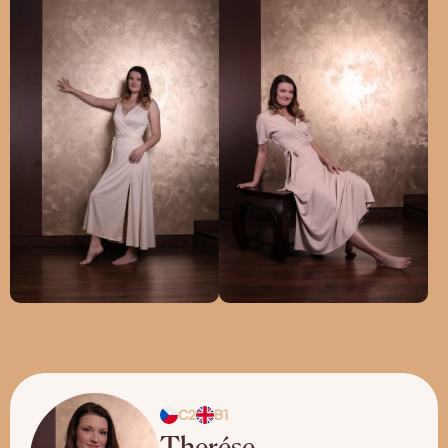
C2
B1
Therése