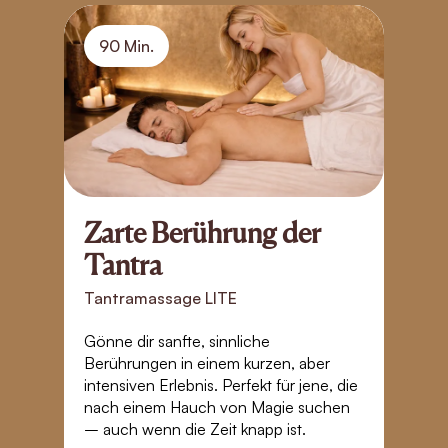
90 Min.
Zarte Berührung der
B
Tantra
S
Tantramassage LITE
T
Gönne dir sanfte, sinnliche
Ta
Berührungen in einem kurzen, aber
Zä
intensiven Erlebnis. Perfekt für jene, die
Je
nach einem Hauch von Magie suchen
E
– auch wenn die Zeit knapp ist.
K