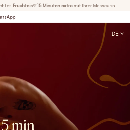
chtes
Fruchteis
15 Minuten extra
mit Ihrer Masseurin
💛
atsApp
DE
15 min