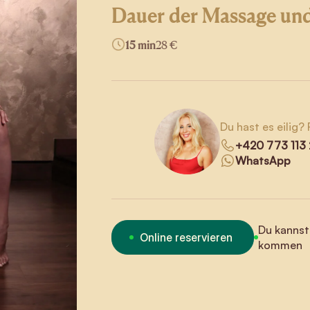
Dauer der Massage und
15 min
28 €
Du hast es eilig?
+420 773 113
WhatsApp
Du kannst
Online reservieren
kommen