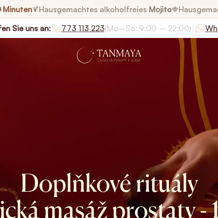
0 Minuten
Hausgemachtes alkoholfreies
Mojito
Hausgema
🍹
🍓
|
en Sie uns an:
773 113 223
(Mo–So: 9:00 – 22:00)
Wh
Doplňkové rituály
ická masáž prostaty - 