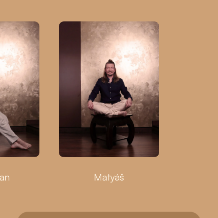
ian
Matyáš