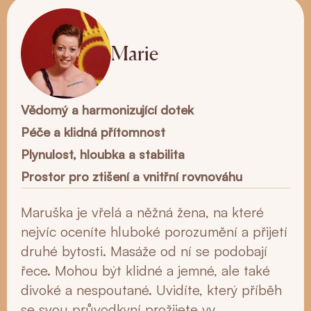
Marie
Vědomý a harmonizující dotek
Péče a klidná přítomnost
Plynulost, hloubka a stabilita
Prostor pro ztišení a vnitřní rovnováhu
Maruška je vřelá a něžná žena, na které
nejvíc oceníte hluboké porozumění a přijetí
druhé bytosti. Masáže od ní se podobají
řece. Mohou být klidné a jemné, ale také
divoké a nespoutané. Uvidíte, který příběh
se svou průvodkyní prožijete vy.