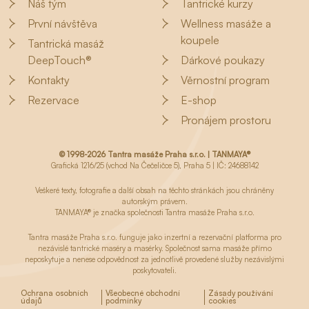
Náš tým
Tantrické kurzy
První návštěva
Wellness masáže a
koupele
Tantrická masáž
DeepTouch®
Dárkové poukazy
Kontakty
Věrnostní program
Rezervace
E-shop
Pronájem prostoru
© 1998-2026 Tantra masáže Praha s.r.o. | TANMAYA®
Grafická 1216/25 (vchod Na Čečeličce 5), Praha 5 | IČ: 24688142
Veškeré texty, fotografie a další obsah na těchto stránkách jsou chráněny
autorským právem.
TANMAYA® je značka společnosti Tantra masáže Praha s.r.o.
Tantra masáže Praha s.r.o. funguje jako inzertní a rezervační platforma pro
nezávislé tantrické maséry a masérky. Společnost sama masáže přímo
neposkytuje a nenese odpovědnost za jednotlivě provedené služby nezávislými
poskytovateli.
Ochrana osobních
Všeobecné obchodní
Zásady používání
údajů
podmínky
cookies