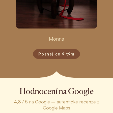
Monna
Poznej celý tým
Hodnocení na Google
4,8 / 5 na Google – autentické recenze z
Google Maps