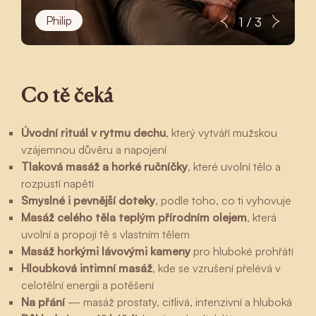
Philip
1 / 3
Co tě čeká
Úvodní rituál v rytmu dechu
, který vytváří mužskou
vzájemnou důvěru a napojení
Tlaková masáž a horké ručníčky
, které uvolní tělo a
rozpustí napětí
Smyslné i pevnější doteky
, podle toho, co ti vyhovuje
Masáž celého těla teplým přírodním olejem
, která
uvolní a propojí tě s vlastním tělem
Masáž horkými lávovými kameny
pro hluboké prohřátí
Hloubková intimní masáž
, kde se vzrušení přelévá v
celotělní energii a potěšení
Na přání
— masáž prostaty, citlivá, intenzivní a hluboká