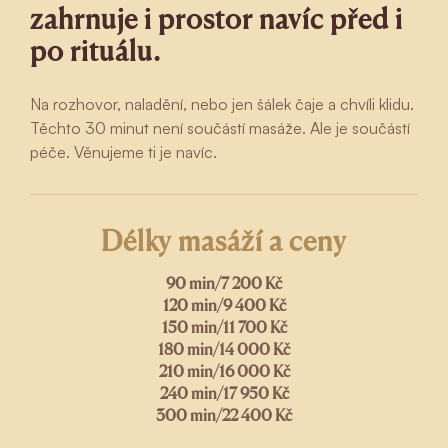
zahrnuje i prostor navíc před i
po rituálu.
Na rozhovor, naladění, nebo jen šálek čaje a chvíli klidu.
Těchto 30 minut není součástí masáže. Ale je součástí
péče. Věnujeme ti je navíc.
Délky masáží a ceny
90 min
/
7 200 Kč
120 min
/
9 400 Kč
150 min
/
11 700 Kč
180 min
/
14 000 Kč
210 min
/
16 000 Kč
240 min
/
17 950 Kč
300 min
/
22 400 Kč