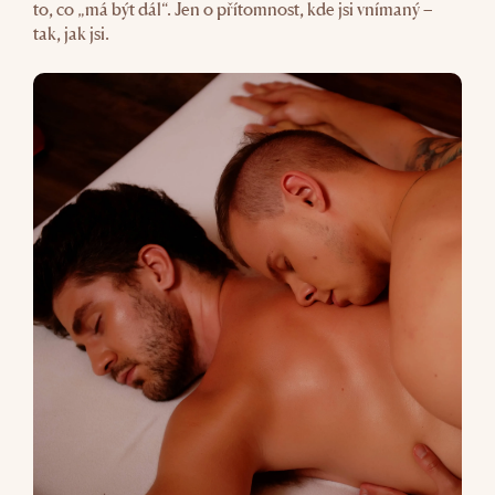
to, co „má být dál“. Jen o přítomnost, kde jsi vnímaný –
tak, jak jsi.