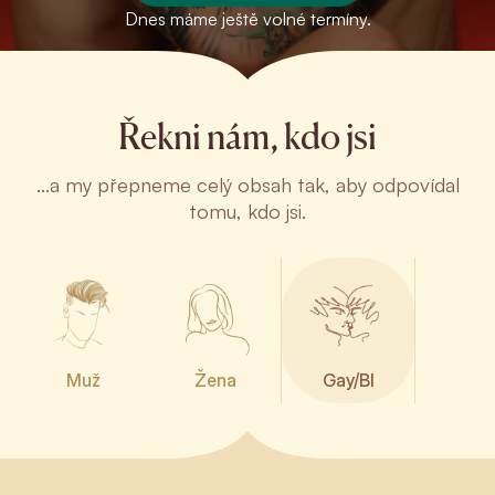
Dnes máme ještě volné termíny.
Řekni nám, kdo jsi
...a my přepneme celý obsah tak, aby odpovídal
tomu, kdo jsi.
Muž
Žena
Gay/BI