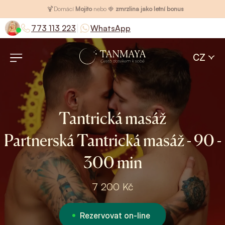
🍹
Domácí
Mojito
nebo 🍓
zmrzlina jako letní bonus
|
773 113 223
WhatsApp
CZ
Tantrická masáž
Partnerská Tantrická masáž - 90 -
300 min
7 200 Kč
Rezervovat on-line