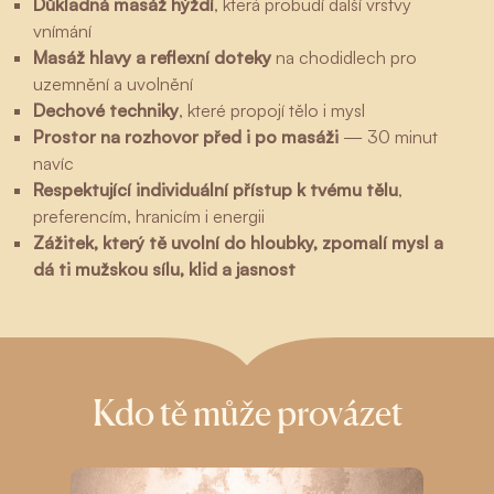
Důkladná masáž hýždí
, která probudí další vrstvy
vnímání
Masáž hlavy a reflexní doteky
na chodidlech pro
uzemnění a uvolnění
Dechové techniky
, které propojí tělo i mysl
Prostor na rozhovor před i po masáži
— 30 minut
navíc
Respektující individuální přístup k tvému tělu
,
preferencím, hranicím i energii
Zážitek, který tě uvolní do hloubky, zpomalí mysl a
dá ti mužskou sílu, klid a jasnost
Kdo tě může provázet