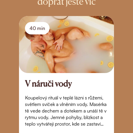
dopřát ještě víc
40 min
V náruči vody
R
Koupelový rituál v teplé lázni s růžemi,
Z
světlem svíček a vlněním vody. Masérka
m
tě vede dechem a dotekem a unáší tě v
sv
rytmu vody. Jemné pohyby, blízkost a
je
teplo vytvářejí prostor, kde se zastaví
do
čas. Dotek, který tě přenese za hranice