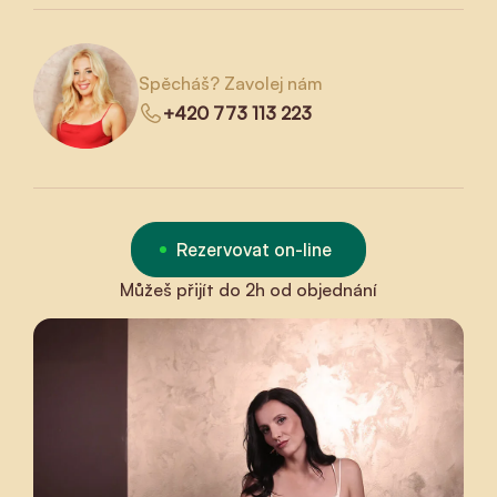
Spěcháš? Zavolej nám
+420 773 113 223
Rezervovat on-line
Můžeš přijít do 2h od objednání