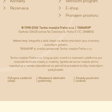
Kontakty
Věrnostní program
Rezervace
E-shop
Pronájem prostoru
© 1998-2026 Tantra masáže Praha s.r.o. | TANMAYA®
Grafická 1216/25 (vchod Na Čečeličce 5), Praha 5 | IČ: 24688142
Veškeré texty, fotografie a další obsah na těchto stránkách jsou chráněny
autorským právem.
TANMAYA® je značka společnosti Tantra masáže Praha s.r.o.
Tantra masáže Praha s.r.o. funguje jako inzertní a rezervační platforma pro
nezávislé tantrické maséry a masérky. Společnost sama masáže přímo
neposkytuje a nenese odpovědnost za jednotlivě provedené služby nezávislými
poskytovateli.
Ochrana osobních
Všeobecné obchodní
Zásady používání
údajů
podmínky
cookies