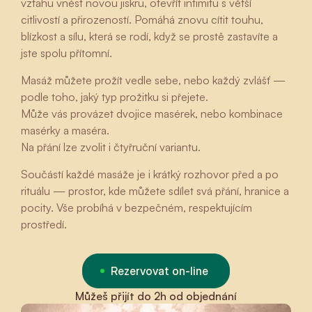
vztahu vnést novou jiskru, otevřít intimitu s větší
citlivostí a přirozeností. Pomáhá znovu cítit touhu,
blízkost a sílu, která se rodí, když se prostě zastavíte a
jste spolu přítomní.
Masáž můžete prožít vedle sebe, nebo každý zvlášť —
podle toho, jaký typ prožitku si přejete.
Může vás provázet dvojice masérek, nebo kombinace
masérky a maséra.
Na přání lze zvolit i čtyřruční variantu.
Součástí každé masáže je i krátký rozhovor před a po
rituálu — prostor, kde můžete sdílet svá přání, hranice a
pocity. Vše probíhá v bezpečném, respektujícím
prostředí.
Rezervovat on-line
Můžeš přijít do 2h od objednání