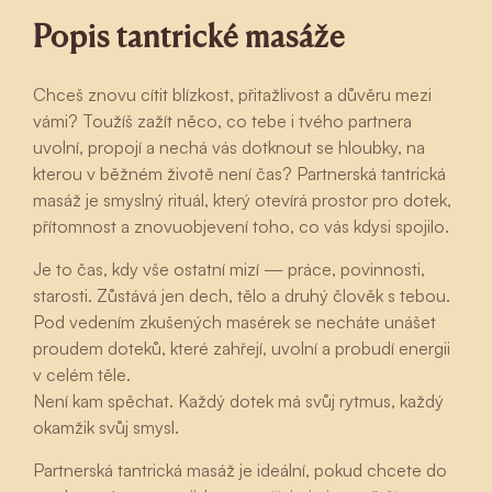
Popis tantrické masáže
Chceš znovu cítit blízkost, přitažlivost a důvěru mezi
vámi? Toužíš zažít něco, co tebe i tvého partnera
uvolní, propojí a nechá vás dotknout se hloubky, na
kterou v běžném životě není čas? Partnerská tantrická
masáž je smyslný rituál, který otevírá prostor pro dotek,
přítomnost a znovuobjevení toho, co vás kdysi spojilo.
Je to čas, kdy vše ostatní mizí — práce, povinnosti,
starosti. Zůstává jen dech, tělo a druhý člověk s tebou.
Pod vedením zkušených masérek se necháte unášet
proudem doteků, které zahřejí, uvolní a probudí energii
v celém těle.
Není kam spěchat. Každý dotek má svůj rytmus, každý
okamžik svůj smysl.
Partnerská tantrická masáž je ideální, pokud chcete do