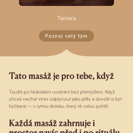
Tamara
Poznej celý tým
Tato masáž je pro tebe, když
Toužíš po hlubokém uvolnění bez přemýšlení. Když
chceš nechat stres odplynout jako příliv a dovolit si být
hýčkaná – v rytmu doteku, který tě celou pohltí.
Každá masáž zahrnuje i
prostor navíc před i po rituálu.