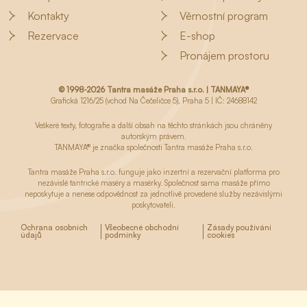
Kontakty
Věrnostní program
Rezervace
E-shop
Pronájem prostoru
© 1998-2026 Tantra masáže Praha s.r.o. | TANMAYA®
Grafická 1216/25 (vchod Na Čečeličce 5), Praha 5 | IČ: 24688142
Veškeré texty, fotografie a další obsah na těchto stránkách jsou chráněny
autorským právem.
TANMAYA® je značka společnosti Tantra masáže Praha s.r.o.
Tantra masáže Praha s.r.o. funguje jako inzertní a rezervační platforma pro
nezávislé tantrické maséry a masérky. Společnost sama masáže přímo
neposkytuje a nenese odpovědnost za jednotlivě provedené služby nezávislými
poskytovateli.
Ochrana osobních
Všeobecné obchodní
Zásady používání
údajů
podmínky
cookies