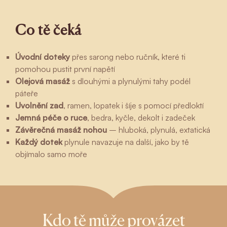
Co tě čeká
Úvodní doteky
přes sarong nebo ručník, které ti
pomohou pustit první napětí
Olejová masáž
s dlouhými a plynulými tahy podél
páteře
Uvolnění zad
, ramen, lopatek i šíje s pomocí předloktí
Jemná péče o ruce
, bedra, kyčle, dekolt i zadeček
Závěrečná masáž nohou
– hluboká, plynulá, extatická
Každý dotek
plynule navazuje na další, jako by tě
objímalo samo moře
Kdo tě může provázet