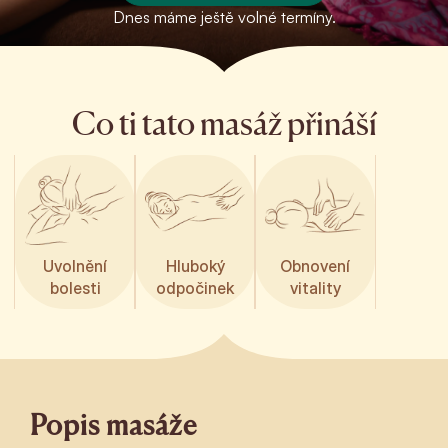
Dnes máme ještě volné termíny.
Co ti tato masáž přináší
Uvolnění
Hluboký
Obnovení
bolesti
odpočinek
vitality
Popis masáže