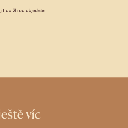
jít do 2h od objednání
eště víc