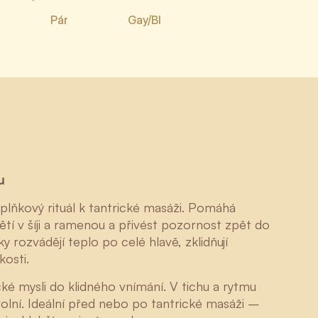
Pár
Gay/BI
u
oplňkový rituál k tantrické masáži. Pomáhá
ětí v šíji a ramenou a přivést pozornost zpět do
rozvádějí teplo po celé hlavě, zklidňují
kosti.
cké mysli do klidného vnímání. V tichu a rytmu
olní. Ideální před nebo po tantrické masáži –