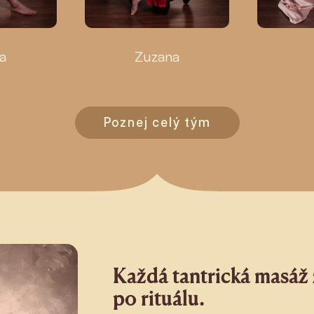
a
Zuzana
Poznej celý tým
Každá tantrická masáž z
po rituálu.