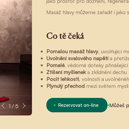
jako prostor pro doznění, regenerac
Masáž hlavy můžeme zařadit i jako 
Co tě čeká
Pomalou masáž hlavy
, uvolňující 
Uvolnění svalového napětí
a přetíže
Pomalé
, vědomé doteky přinášející v
Ztišení myšlenek
a zklidnění dechu
Pocit lehkosti
, volnosti a uvolněné
Plynulý přechod
mezi světem mysli
Můžeš př
Rezervovat on-line
Tamara
1 / 5