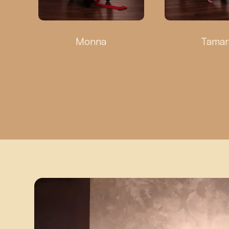
Monna
Tamar