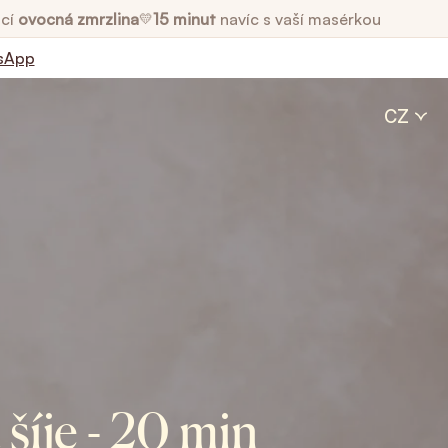
cí
ovocná zmrzlina
15 minut
navíc s vaší masérkou
💛
sApp
CZ
šíje - 20 min