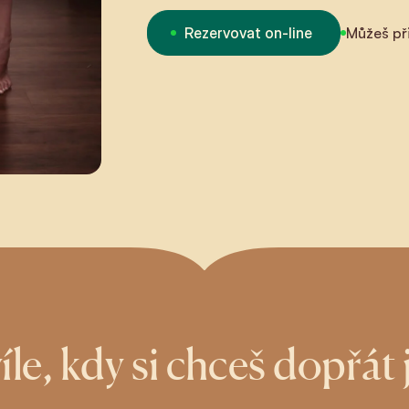
Rezervovat on-line
Můžeš při
íle, kdy si chceš dopřát j