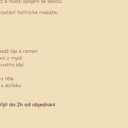
i a hlubší spojení se sebou.
součást tantrické masáže.
masáž šíje a ramen
ní z mysli
nitřní klid
ho těla
 a doteku
ijít do 2h od objednání
Zuzana