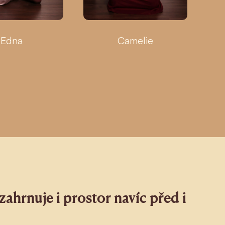
Edna
Camelie
ahrnuje i prostor navíc před i