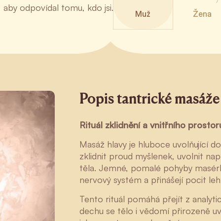
 aby odpovídal tomu, kdo jsi.
Muž
Žena
Popis tantrické masáže
Rituál zklidnění a vnitřního prostor
Masáž hlavy je hluboce uvolňující d
zklidnit proud myšlenek, uvolnit nap
těla. Jemné, pomalé pohyby masérky 
nervový systém a přinášejí pocit leh
Tento rituál pomáhá přejít z analyti
dechu se tělo i vědomí přirozeně uv