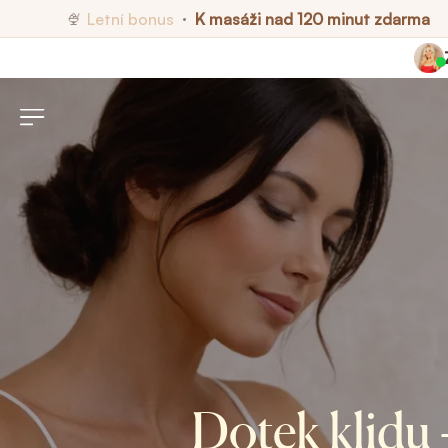
Letní bonus
K masáži nad 120 minut zdarma
🍨
•
Dotek klidu 