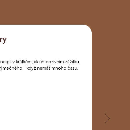
120 min
ry
ergii v krátkém, ale intenzivním zážitku.
 výjimečného, i když nemáš mnoho času.