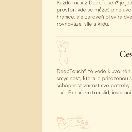
Každá masáž DeepTouch® je jedi
prostor, kde se můžeš plně uvol
hranice, ale zároveň otevírá dv
rovnováze, síle a klidu.
Ces
DeepTouch® tě vede k uvolnění, k
smyslnost, která je přirozenou 
schopnost vnímat své potřeby, j
duši. Přináší vnitřní klid, inspirac