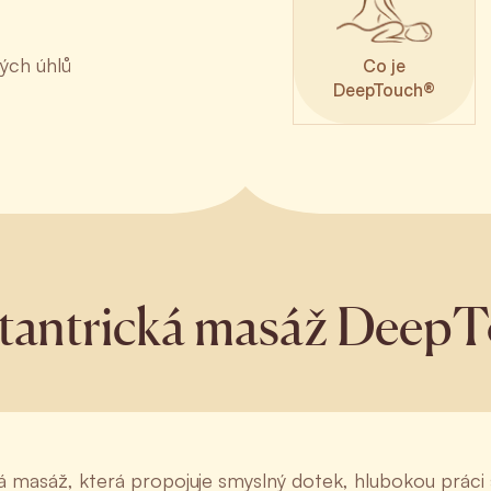
ých úhlů
Co je
DeepTouch®
 tantrická masáž Deep
á masáž, která propojuje smyslný dotek, hlubokou práci