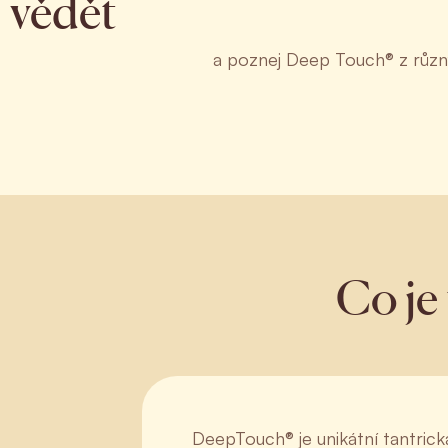
vědět
a poznej Deep Touch® z různ
Co je
DeepTouch® je unikátní tantrick