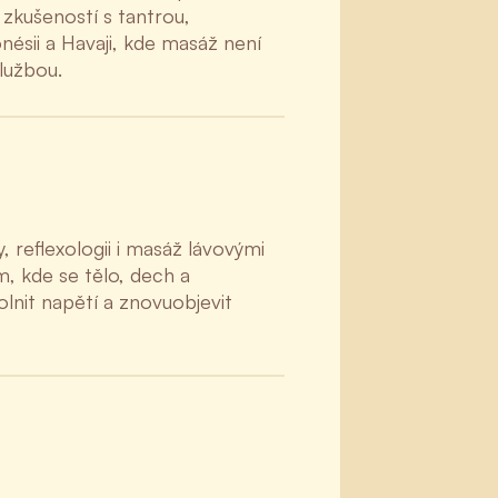
 zkušeností s tantrou,
ésii a Havaji, kde masáž není
lužbou.
 reflexologii i masáž lávovými
m, kde se tělo, dech a
lnit napětí a znovuobjevit