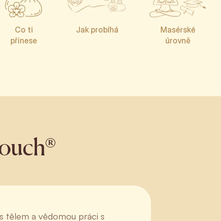
Co ti
Jak probíhá
Masérské
přinese
úrovně
Touch®
 s tělem a vědomou práci s