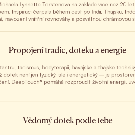
Michaela Lynnette Torstenová na základě více než 20 let
. Inspiraci čerpala během cest po Indii, Thajsku, Indon
ení, navození vnitřní rovnováhy a posvátnou chrámovou s
Propojení tradic, doteku a energie
tru, taoismus, bodyterapii, havajské a thajské techniky,
ž dotek není jen fyzický, ale i energetický – je prostore
čení. DeepTouch® pomáhá rozproudit životní energii, uvo
Vědomý dotek podle tebe