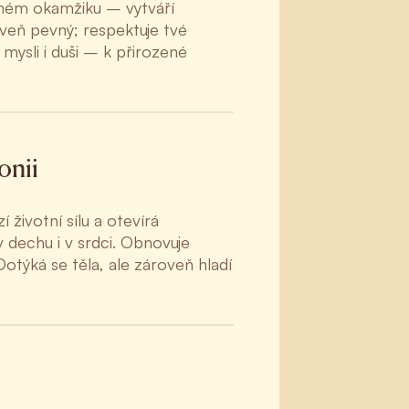
aném okamžiku – vytváří
oveň pevný; respektuje tvé
mysli i duši – k přirozené
onii
životní sílu a otevírá
 dechu i v srdci. Obnovuje
otýká se těla, ale zároveň hladí