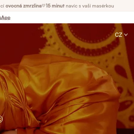
cí
ovocná zmrzlina
15 minut
navíc s vaší masérkou
💛
sApp
CZ
®