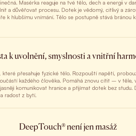
nečná. Masérka reaguje na tvé tělo, dech a energii v d
nit a důvěřovat procesu. Dotek je vědomý, citlivý a zár
eře k hlubšímu vnímání. Tělo se postupně stává bránou k 
ta k uvolnění, smyslnosti a vnitřní harm
teré přesahuje fyzické tělo. Rozpouští napětí, probouzí 
součástí každého člověka. Pomáhá znovu cítit – v těle, v
asněji komunikovat hranice a přijímat dotek bez studu. D
i a radost z bytí.
DeepTouch® není jen masáž