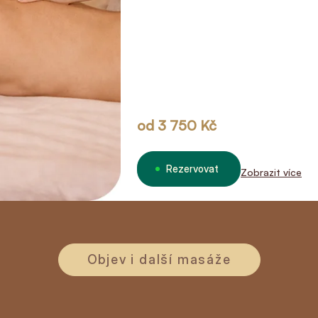
od
3 750 Kč
Rezervovat
Zobrazit více
Objev i další masáže