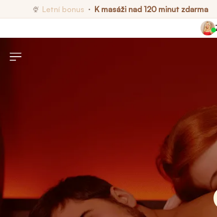
Letní bonus
K masáži nad 120 minut zdarma
🍨
•