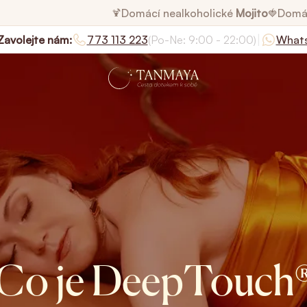
Domácí nealkoholické
Mojito
Domá
🍹
🍓
|
Zavolejte nám:
773 113 223
(Po-Ne: 9:00 - 22:00)
What
Co je DeepTouch