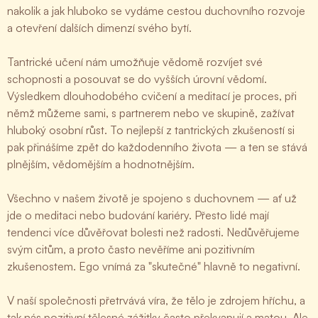
nakolik a jak hluboko se vydáme cestou duchovního rozvoje
a otevření dalších dimenzí svého bytí.
Tantrické učení nám umožňuje vědomě rozvíjet své
schopnosti a posouvat se do vyšších úrovní vědomí.
Výsledkem dlouhodobého cvičení a meditací je proces, při
němž můžeme sami, s partnerem nebo ve skupině, zažívat
hluboký osobní růst. To nejlepší z tantrických zkušeností si
pak přinášíme zpět do každodenního života — a ten se stává
plnějším, vědomějším a hodnotnějším.
Všechno v našem životě je spojeno s duchovnem — ať už
jde o meditaci nebo budování kariéry. Přesto lidé mají
tendenci více důvěřovat bolesti než radosti. Nedůvěřujeme
svým citům, a proto často nevěříme ani pozitivním
zkušenostem. Ego vnímá za "skutečné" hlavně to negativní.
V naší společnosti přetrvává víra, že tělo je zdrojem hříchu, a
tak nás pozitivní tělesné zážitky často překvapují a matou. Ale