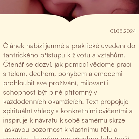
01.08.2024
Článek nabízí jemné a praktické uvedení do
tantrického přístupu k životu a vztahům.
Čtenář se dozví, jak pomocí vědomé práci
s tělem, dechem, pohybem a emocemi
prohloubit své prožívání, milování i
schopnost být plně přítomný v
každodenních okamžicích. Text propojuje
spirituální vhledy s konkrétními cvičeními a
inspiruje k návratu k sobě samému skrze
laskavou pozornost k vlastnímu tělu a
emocím. Je určen pro všechny, kdo touží