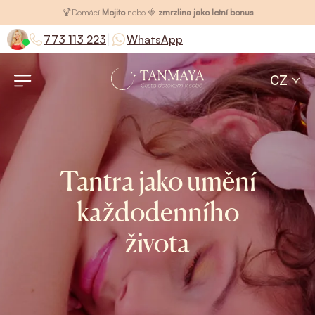
🍹
Domácí
Mojito
nebo 🍓
zmrzlina jako letní bonus
|
773 113 223
WhatsApp
CZ
Tantra jako umění
každodenního
života