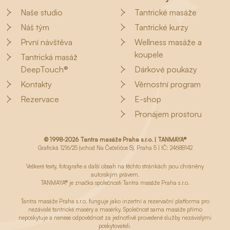
Naše studio
Tantrické masáže
Náš tým
Tantrické kurzy
První návštěva
Wellness masáže a
koupele
Tantrická masáž
DeepTouch®
Dárkové poukazy
Kontakty
Věrnostní program
Rezervace
E-shop
Pronájem prostoru
© 1998-2026 Tantra masáže Praha s.r.o. | TANMAYA®
Grafická 1216/25 (vchod Na Čečeličce 5), Praha 5 | IČ: 24688142
Veškeré texty, fotografie a další obsah na těchto stránkách jsou chráněny
autorským právem.
TANMAYA® je značka společnosti Tantra masáže Praha s.r.o.
Tantra masáže Praha s.r.o. funguje jako inzertní a rezervační platforma pro
nezávislé tantrické maséry a masérky. Společnost sama masáže přímo
neposkytuje a nenese odpovědnost za jednotlivě provedené služby nezávislými
poskytovateli.