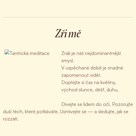
Zři mě
Zrak je náš nejdominantnější
smysl.
V uspěchané době je snadné
zapomenout vidět.
Dopřejte si čas na květiny,
východ slunce, déšť, duhu.
Dívejte se lidem do očí. Pozorujte
duši těch, které potkáváte. Usmívejte se — a sledujte, jak se
rozzáří.