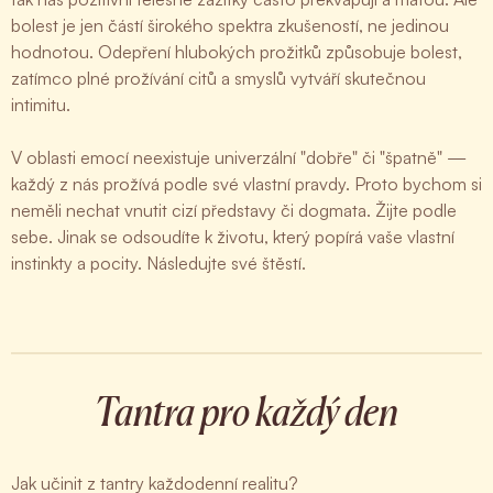
bolest je jen částí širokého spektra zkušeností, ne jedinou
hodnotou. Odepření hlubokých prožitků způsobuje bolest,
zatímco plné prožívání citů a smyslů vytváří skutečnou
intimitu.
V oblasti emocí neexistuje univerzální "dobře" či "špatně" —
každý z nás prožívá podle své vlastní pravdy. Proto bychom si
neměli nechat vnutit cizí představy či dogmata. Žijte podle
sebe. Jinak se odsoudíte k životu, který popírá vaše vlastní
instinkty a pocity. Následujte své štěstí.
Tantra pro každý den
Jak učinit z tantry každodenní realitu?