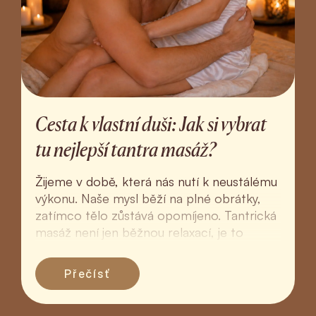
Cesta k vlastní duši: Jak si vybrat
tu nejlepší tantra masáž?
Žijeme v době, která nás nutí k neustálému
výkonu. Naše mysl běží na plné obrátky,
zatímco tělo zůstává opomíjeno. Tantrická
masáž není jen běžnou relaxací, je to
hluboký rituál ná...
Přečísť