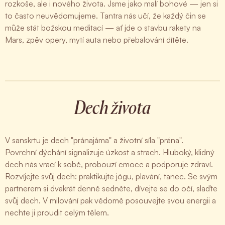
rozkoše, ale i nového života. Jsme jako malí bohové — jen si
to často neuvědomujeme. Tantra nás učí, že každý čin se
může stát božskou meditací — ať jde o stavbu rakety na
Mars, zpěv opery, mytí auta nebo přebalování dítěte.
Dech života
V sanskrtu je dech "pránajáma" a životní síla "prána".
Povrchní dýchání signalizuje úzkost a strach. Hluboký, klidný
dech nás vrací k sobě, probouzí emoce a podporuje zdraví.
Rozvíjejte svůj dech: praktikujte jógu, plavání, tanec. Se svým
partnerem si dvakrát denně sedněte, dívejte se do očí, slaďte
svůj dech. V milování pak vědomě posouvejte svou energii a
nechte ji proudit celým tělem.