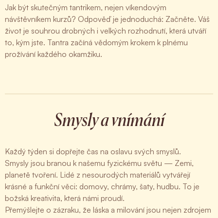
Jak být skutečným tantrikem, nejen víkendovým
návštěvníkem kurzů? Odpověď je jednoduchá: Začněte. Váš
život je souhrou drobných i velkých rozhodnutí, která utváří
to, kým jste. Tantra začíná vědomým krokem k plnému
prožívání každého okamžiku.
Smysly a vnímání
Každý týden si dopřejte čas na oslavu svých smyslů.
Smysly jsou branou k našemu fyzickému světu — Zemi,
planetě tvoření. Lidé z nesourodých materiálů vytvářejí
krásné a funkční věci: domovy, chrámy, šaty, hudbu. To je
božská kreativita, která námi proudí.
Přemýšlejte o zázraku, že láska a milování jsou nejen zdrojem