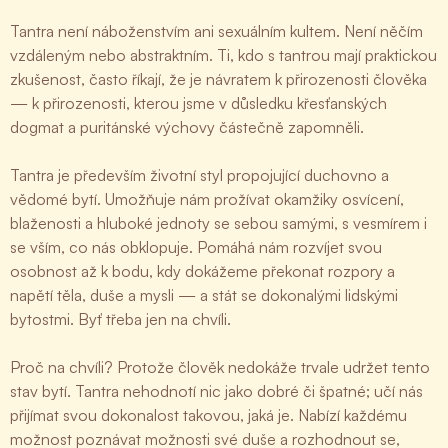
Tantra není náboženstvím ani sexuálním kultem. Není něčím
vzdáleným nebo abstraktním. Ti, kdo s tantrou mají praktickou
zkušenost, často říkají, že je návratem k přirozenosti člověka
— k přirozenosti, kterou jsme v důsledku křesťanských
dogmat a puritánské výchovy částečně zapomněli.
Tantra je především životní styl propojující duchovno a
vědomé bytí. Umožňuje nám prožívat okamžiky osvícení,
blaženosti a hluboké jednoty se sebou samými, s vesmírem i
se vším, co nás obklopuje. Pomáhá nám rozvíjet svou
osobnost až k bodu, kdy dokážeme překonat rozpory a
napětí těla, duše a mysli — a stát se dokonalými lidskými
bytostmi. Byť třeba jen na chvíli.
Proč na chvíli? Protože člověk nedokáže trvale udržet tento
stav bytí. Tantra nehodnotí nic jako dobré či špatné; učí nás
přijímat svou dokonalost takovou, jaká je. Nabízí každému
možnost poznávat možnosti své duše a rozhodnout se,